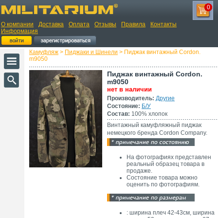
0
О компании
Доставка
Оплата
Отзывы
Правила
Контакты
Информация
Камуфляж
>
Пиджаки и Шинели
> Пиджак винтажный Cordon.
m9050
Пиджак винтажный Cordon.
m9050
нет в наличии
Производитель:
Другие
Состояние:
Б/У
Состав:
100% хлопок
Винтажный камуфляжный пиджак
немецкого бренда Cordon Company.
На фотографиях представлен
реальный образец товара в
продаже.
Состояние товара можно
оценить по фотографиям.
: ширина плеч 42-43см, ширина