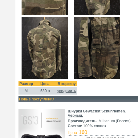
Размер
Цена
В корзину
M
580
р.
уведомить
Новые поступления:
Шнурки Gewachst Schuhriemen.
Черный.
Производитель:
Militarium (Россия)
Состав:
100% хлопок
160
Цена:
.-