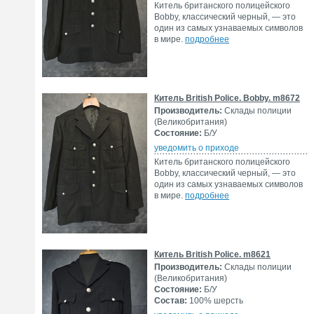
Китель британского полицейского
Bobby, классический черный, — это
один из самых узнаваемых символов
в мире.
подробнее
Китель British Police. Bobby. m8672
Производитель:
Склады полиции
(Великобритания)
Состояние:
Б/У
уведомить о приходе
Китель британского полицейского
Bobby, классический черный, — это
один из самых узнаваемых символов
в мире.
подробнее
Китель British Police. m8621
Производитель:
Склады полиции
(Великобритания)
Состояние:
Б/У
Состав:
100% шерсть