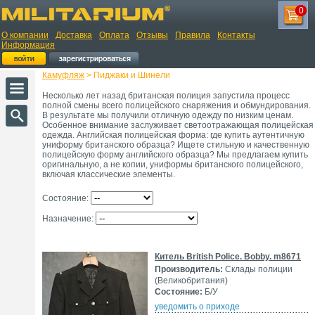
0
О компании
Доставка
Оплата
Отзывы
Правила
Контакты
Информация
Камуфляж
> Пиджаки и Шинели
Несколько лет назад британская полиция запустила процесс
полной смены всего полицейского снаряжения и обмундирования.
В результате мы получили отличную одежду по низким ценам.
Особенное внимание заслуживает светоотражающая полицейская
одежда. Английская полицейская форма: где купить аутентичную
униформу британского образца? Ищете стильную и качественную
полицейскую форму английского образца? Мы предлагаем купить
оригинальную, а не копии, униформы британского полицейского,
включая классические элементы.
Состояние:
Назначение:
Китель British Police. Bobby. m8671
Производитель:
Склады полиции
(Великобритания)
Состояние:
Б/У
уведомить о приходе