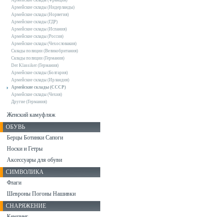
Армейские склады (Франция)
Армейские склады (Нидерланды)
Армейские склады (Норвегия)
Армейские склады (ГДР)
Армейские склады (Испания)
Армейские склады (Россия)
Армейские склады (Чехословакия)
Склады полиции (Великобритания)
Склады полиции (Германия)
Der Klassiker (Германия)
Армейские склады (Болгария)
Армейские склады (Ирландия)
Армейские склады (СССР)
Армейские склады (Чехия)
Другие (Германия)
Женский камуфляж
ОБУВЬ
Берцы Ботинки Сапоги
Носки и Гетры
Аксессуары для обуви
СИМВОЛИКА
Флаги
Шевроны Погоны Нашивки
СНАРЯЖЕНИЕ
Кемпинг