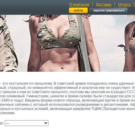
О компании
Доставка
Оплата
- это ностальгия по прошлому. В советской армии попадались очень удачные
вый, страшный, но невероятно эффективный и аналогов ему не существует. К
но пришли к нам из советского прошлого, поэтому мы заносим их в раздел СС
или оливковый. Гимнастерки, шинели и брюки-галифе были стандартом для с
-1980-е годы): Введена форма нового образца, включающая куртки и брюки и
лнечные зайчики»), который использовался разведчиками и десантниками. Аф
орных и пустынных условий, включающая камуфляж ТЦВМ (Трехцветная военн
коленями.
ие: