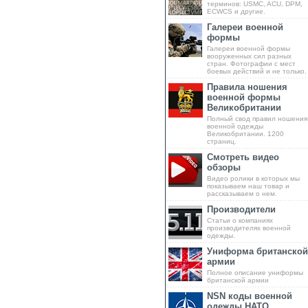
терминов: USMC, ACU, DPM,
ECWCS и другие.
Галереи военной
формы
Галереи военной формы
вооруженных сил разных
стран. Фотографии с мест
боевых действий и не только.
Правила ношения
военной формы
Великобритании
Полный свод правил ношения
военной одежды
Великобритании. 1200
страниц.
Смотреть видео
обзоры
Видео ролики в которых мы
показываем наш товар и
рассказываем о нем.
Производители
Статьи о компаниях
производителях военной
одежды.
Униформа британской
армии
Полное описание униформы
британской армии
NSN коды военной
одежды НАТО