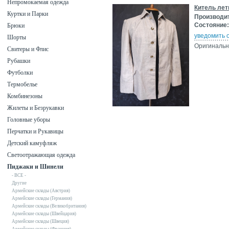
Непромокаемая одежда
Китель лет
Куртки и Парки
Производи
Состояние:
Брюки
уведомить 
Шорты
Оригинальн
Свитеры и Флис
Рубашки
Футболки
Термобелье
Комбинезоны
Жилеты и Безрукавки
Головные уборы
Перчатки и Рукавицы
Детский камуфляж
Светоотражающая одежда
Пиджаки и Шинели
- ВСЕ -
Другие
Армейские склады (Австрия)
Армейские склады (Германия)
Армейские склады (Великобритания)
Армейские склады (Швейцария)
Армейские склады (Швеция)