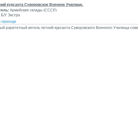
ний курсанта Суворовское Военное Училище.
тель:
Армейские склады (СССР)
Б/У Экстра
о приходе
ый раритетный китель летний курсанта Суворовского Военного Училища сове