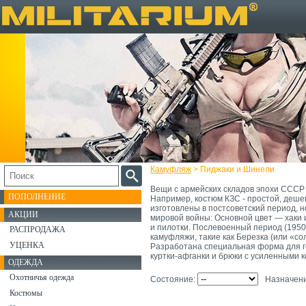
Камуфляж
> Пиджаки и Шинели
Вещи с армейских складов эпохи СССР 
ПОПОЛНЕНИЕ
Например, костюм КЗС - простой, деше
изготовлены в постсоветский период, 
АКЦИИ
мировой войны: Основной цвет — хаки 
и пилотки. Послевоенный период (1950
РАСПРОДАЖА
камуфляжи, такие как Березка (или «со
УЦЕНКА
Разработана специальная форма для г
куртки-афганки и брюки с усиленными 
ОДЕЖДА
Охотничья одежда
Состояние:
Назначен
Костюмы