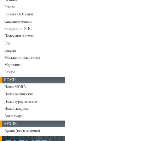
Ремни
Рюкзаки и Сумки
Спальные мешки
Разгрузки и РПС
Подсумки и чехлы
Еда
Защита
Маскировочные сетки
Медицина
Разное
НОЖИ
Ножи MORA
Ножи тактические
Ножи туристические
Ножи складные
Аксессуары
АРХИВ
Архив (нет в наличии)