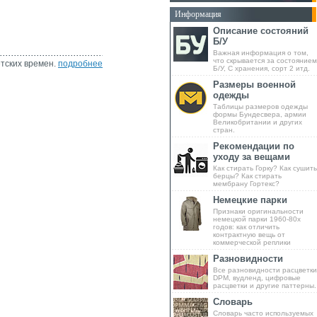
Информация
Описание состояний
Б/У
Важная информация о том,
что скрывается за состоянием
тских времен.
подробнее
Б/У, С хранения, сорт 2 итд.
Размеры военной
одежды
Таблицы размеров одежды
формы Бундесвера, армии
Великобритании и других
стран.
Рекомендации по
уходу за вещами
Как стирать Горку? Как сушить
берцы? Как стирать
мембрану Гортекс?
Немецкие парки
Признаки оригинальности
немецкой парки 1960-80х
годов: как отличить
контрактную вещь от
коммерческой реплики
Разновидности
Все разновидности расцветки
DPM, вудленд, цифровые
расцветки и другие паттерны.
Словарь
Словарь часто используемых