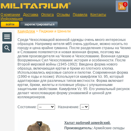
0
О компании
Доставка
Оплата
Отзывы
Правила
Контакты
Информация
Камуфляж
> Пиджаки и Шинели
Среди Чехословацкой военной одежды очень много интересных
образцов. Например кителя м85 очень удобные, можно носить по
городу и цена крайне гуманна. После разделения страны на Чехию
и Словакию появляется и новая военная форма, поэтому мы
делим производителя на Чехию и Чехословакию. Военная одежда
Вооруженных Сил Чехословакии: история и особенности. После
Второй мировой войны (1945-1992): Введена форма нового
образца, включающая куртки и брюки из плотного хлопка.
Использовались кирзовые сапоги и пилотки. Современная форма
(1990-е годы и позже): Используется камуфляж Vz. 95, который
адаптирован для различных типов местности. Форма включает
куртки, брюки, жилеты и головные уборы с улучшенными
защитными свойствами. Камуфляж Vz. 95: Его уникальный рисунок
делает чехословацкую форму узнаваемой и ценной для
коллекционеров.
Состояние:
Назначение:
Халат рабочий армейский.
Производитель:
Армейские склады