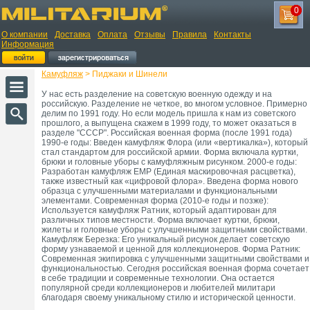
0
О компании
Доставка
Оплата
Отзывы
Правила
Контакты
Информация
Камуфляж
> Пиджаки и Шинели
У нас есть разделение на советскую военную одежду и на
российскую. Разделение не четкое, во многом условное. Примерно
делим по 1991 году. Но если модель пришла к нам из советского
прошлого, а выпущена скажем в 1999 году, то может оказаться в
разделе "СССР". Российская военная форма (после 1991 года)
1990-е годы: Введен камуфляж Флора (или «вертикалка»), который
стал стандартом для российской армии. Форма включала куртки,
брюки и головные уборы с камуфляжным рисунком. 2000-е годы:
Разработан камуфляж ЕМР (Единая маскировочная расцветка),
также известный как «цифровой флора». Введена форма нового
образца с улучшенными материалами и функциональными
элементами. Современная форма (2010-е годы и позже):
Используется камуфляж Ратник, который адаптирован для
различных типов местности. Форма включает куртки, брюки,
жилеты и головные уборы с улучшенными защитными свойствами.
Камуфляж Березка: Его уникальный рисунок делает советскую
форму узнаваемой и ценной для коллекционеров. Форма Ратник:
Современная экипировка с улучшенными защитными свойствами и
функциональностью. Сегодня российская военная форма сочетает
в себе традиции и современные технологии. Она остается
популярной среди коллекционеров и любителей милитари
благодаря своему уникальному стилю и исторической ценности.