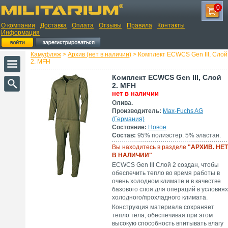
0
О компании
Доставка
Оплата
Отзывы
Правила
Контакты
Информация
Камуфляж
>
Архив (нет в наличии)
> Комплект ECWCS Gen III, Слой
2. MFH
Комплект ECWCS Gen III, Слой
2. MFH
нет в наличии
Олива.
Производитель:
Max-Fuchs AG
(Германия)
Состояние:
Новое
Состав:
95% полиэстер. 5% эластан.
Вы находитесь в разделе
"АРХИВ. НЕТ
В НАЛИЧИИ"
.
ECWCS Gen III Слой 2 cоздан, чтобы
обеспечить тепло во время работы в
очень холодном климате и в качестве
базового слоя для операций в условиях
холодного/прохладного климата.
Конструкция материала сохраняет
тепло тела, обеспечивая при этом
высокую способность впитывать влагу