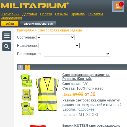
0
О компании
Доставка
Оплата
Отзывы
Правила
Контакты
Информация
Камуфляж
> Светоотражающая одежда
Состояние:
Назначение:
Производитель:
1
2
Светоотражающая жилетка.
Разные. Желтый.
Состояние:
Б/У
Состав:
100% полиэстер.
от 90
от 36
Цена:
.-
Разные светоотражающие жилетки
различных предприятий и компаний
Европы.
подробнее
наличие: M L XL XXL
Брюки KUTTER светоотражающие