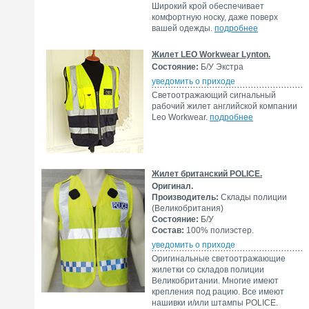
Широкий крой обеспечивает
комфортную носку, даже поверх
вашей одежды.
подробнее
Жилет LEO Workwear Lynton.
Состояние:
Б/У Экстра
уведомить о приходе
Светоотражающий сигнальный
рабочий жилет английской компании
Leo Workwear.
подробнее
Жилет британский POLICE.
Оригинал.
Производитель:
Склады полиции
(Великобритания)
Состояние:
Б/У
Состав:
100% полиэстер.
уведомить о приходе
Оригинальные светоотражающие
жилетки со складов полиции
Великобритании. Многие имеют
крепления под рацию. Все имеют
нашивки и/или штампы POLICE.