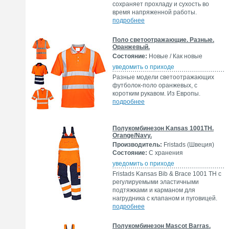
сохраняет прохладу и сухость во
время напряженной работы.
подробнее
Поло светоотражающие. Разные.
Оранжевый.
Состояние:
Новые / Как новые
уведомить о приходе
Разные модели светоотражающих
футболок-поло оранжевых, с
коротким рукавом. Из Европы.
подробнее
Полукомбинезон Kansas 1001TH.
Orange/Navy.
Производитель:
Fristads (Швеция)
Состояние:
С хранения
уведомить о приходе
Fristads Kansas Bib & Brace 1001 TH с
регулируемыми эластичными
подтяжками и карманом для
нагрудника с клапаном и пуговицей.
подробнее
Полукомбинезон Mascot Barras.