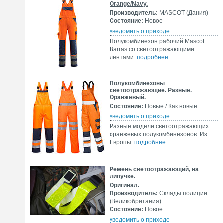
Orange/Navy.
Производитель:
MASCOT (Дания)
Состояние:
Новое
уведомить о приходе
Полукомбинезон рабочий Mascot
Barras со светоотражающими
лентами.
подробнее
Полукомбинезоны
светоотражающие. Разные.
Оранжевый.
Состояние:
Новые / Как новые
уведомить о приходе
Разные модели светоотражающих
оранжевых полукомбинезонов. Из
Европы.
подробнее
Ремень светоотражающий, на
липучке.
Оригинал.
Производитель:
Склады полиции
(Великобритания)
Состояние:
Новое
уведомить о приходе