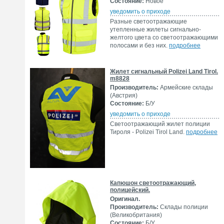
Состояние:
Новое
уведомить о приходе
Разные светоотражающие
утепленные жилеты сигнально-
желтого цвета со светоотражающими
полосами и без них.
подробнее
Жилет сигнальный Polizei Land Tirol.
m8828
Производитель:
Армейские склады
(Австрия)
Состояние:
Б/У
уведомить о приходе
Светоотражающий жилет полиции
Тироля - Polizei Tirol Land.
подробнее
Капюшон светоотражающий,
полицейский.
Оригинал.
Производитель:
Склады полиции
(Великобритания)
Состояние:
Б/У