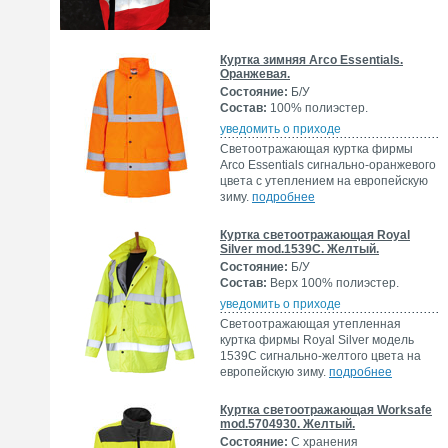
Куртка зимняя Arco Essentials.
Оранжевая.
Состояние:
Б/У
Состав:
100% полиэстер.
уведомить о приходе
Светоотражающая куртка фирмы
Arco Essentials сигнально-оранжевого
цвета с утеплением на европейскую
зиму.
подробнее
Куртка светоотражающая Royal
Silver mod.1539C. Желтый.
Состояние:
Б/У
Состав:
Верх 100% полиэстер.
уведомить о приходе
Светоотражающая утепленная
куртка фирмы Royal Silver модель
1539C сигнально-желтого цвета на
европейскую зиму.
подробнее
Куртка светоотражающая Worksafe
mod.5704930. Желтый.
Состояние:
С хранения