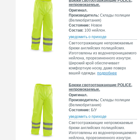
Брюки свотоотражающие POLICE,
непромокаемые.
Оригинал.
Производитель:
Склады полиции
(Великобритания)
Состояние:
Новое
Состав:
100 нейлон.
уведомить о приходе
Светоотражающие непромокаемые
брюки английских полицейских.
Изготовлены из водонепроницаемого
нейлона, прорезиненного изнутри.
Широкий крой обеспечивает
комфортную носку, даже поверх
вашей одежды.
подробнее
Брюки свотоотражающие POLICE,
непромокаемые.
Оригинал.
Производитель:
Склады полиции
(Великобритания)
Состояние:
Б/У
уведомить о приходе
Светоотражающие непромокаемые
брюки английских полицейских.
Изготовлены из водонепроницаемого
нейлона, прорезиненного изнутри.