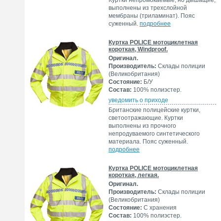
Куртки непромокаемые, но дышащие,
выполнены из трехслойной
мембраны (триламинат). Пояс
суженный.
подробнее
Куртка POLICE мотоциклетная
короткая, Windproof.
Оригинал.
Производитель:
Склады полиции
(Великобритания)
Состояние:
Б/У
Состав:
100% полиэстер.
уведомить о приходе
Британские полицейские куртки,
светоотражающие. Куртки
выполнены из прочного
непродуваемого синтетического
материала. Пояс суженный.
подробнее
Куртка POLICE мотоциклетная
короткая, легкая.
Оригинал.
Производитель:
Склады полиции
(Великобритания)
Состояние:
С хранения
Состав:
100% полиэстер.