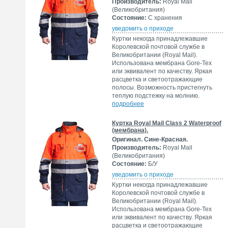
Производитель:
Royal Mail
(Великобритания)
Состояние:
С хранения
уведомить о приходе
Куртки некогда принадлежавшие
Королевской почтовой службе в
Великобритании (Royal Mail).
Использована мембрана Gore-Tex
или эквивалент по качеству. Яркая
расцветка и светоотражающие
полосы. Возможность пристегнуть
теплую подстежку на молнию.
подробнее
Куртка Royal Mail Class 2 Waterproof
(мембрана).
Оригинал. Сине-Красная.
Производитель:
Royal Mail
(Великобритания)
Состояние:
Б/У
уведомить о приходе
Куртки некогда принадлежавшие
Королевской почтовой службе в
Великобритании (Royal Mail).
Использована мембрана Gore-Tex
или эквивалент по качеству. Яркая
расцветка и светоотражающие