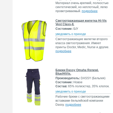
Материал очень крепкий, полностью
синтетический, но неплотный, легко
проветриваемый.
подробнее
Светоотражающая жилетка Hi-Vis
Vest Class-II.
Состояние:
Б/У
уведомить о приходе
Светоотражающие жилетки второго
класса светоотражения. Имеют
принты Doctor, Medic, Nurse и другие.
подробнее
Брюки Dassy Omaha Renewi.
Blue/HiVis.
Производитель:
DASSY (Бельгия)
Состояние:
Новое
Состав:
65% полиэстер, 35% хлопок.
уведомить о приходе
Рабочие брюки с светоотражающими
вставками бельгийской компании
Dassy.
подробнее