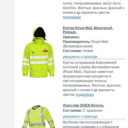
полос. Непромокаемые, могут быть
GoreTex. Желтые, красные, красный с
синим и др варианты цветов.
подробнее
Куртки Royal Mail, Waterproof.
Разные.
Оригинал.
Производитель:
Royal Mail
(Великобритания)
Состояние:
Новое
уведомить о приходе
Куртка сотрудников Королевской
почтовой службы Великобритании
(Royal Mail). Хорошо заметная
флуоресцентная расцветка и
светоотражающие полосы.
Непромокаемые. Желтые, красные,
красный с синим и др варианты
цветов.
подробнее
Лонгслив SIOEN Bresso.
Состояние:
С хранения
уведомить о приходе
Футболка светоотражающая с
длинными рукавами и v-образным