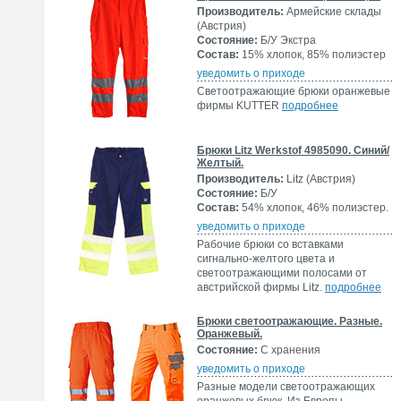
Производитель:
Армейские склады
(Австрия)
Состояние:
Б/У Экстра
Состав:
15% хлопок, 85% полиэстер
уведомить о приходе
Светоотражающие брюки оранжевые
фирмы KUTTER
подробнее
Брюки Litz Werkstof 4985090. Синий/
Желтый.
Производитель:
Litz (Австрия)
Состояние:
Б/У
Состав:
54% хлопок, 46% полиэстер.
уведомить о приходе
Рабочие брюки со вставками
сигнально-желтого цвета и
светоотражающими полосами от
австрийской фирмы Litz.
подробнее
Брюки светоотражающие. Разные.
Оранжевый.
Состояние:
С хранения
уведомить о приходе
Разные модели светоотражающих