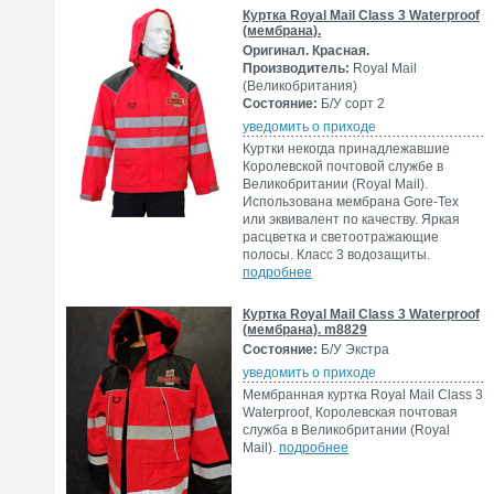
Куртка Royal Mail Class 3 Waterproof
(мембрана).
Оригинал. Красная.
Производитель:
Royal Mail
(Великобритания)
Состояние:
Б/У сорт 2
уведомить о приходе
Куртки некогда принадлежавшие
Королевской почтовой службе в
Великобритании (Royal Mail).
Использована мембрана Gore-Tex
или эквивалент по качеству. Яркая
расцветка и светоотражающие
полосы. Класс 3 водозащиты.
подробнее
Куртка Royal Mail Class 3 Waterproof
(мембрана). m8829
Состояние:
Б/У Экстра
уведомить о приходе
Мембранная куртка Royal Mail Class 3
Waterproof, Королевская почтовая
служба в Великобритании (Royal
Mail).
подробнее