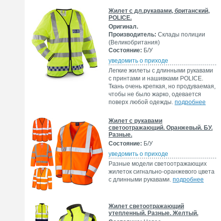
Жилет с дл.рукавами, британский,
POLICE.
Оригинал.
Производитель:
Склады полиции
(Великобритания)
Состояние:
Б/У
уведомить о приходе
Легкие жилеты с длинными рукавами
с принтами и нашивками POLICE.
Ткань очень крепкая, но продуваемая,
чтобы не было жарко, одевается
поверх любой одежды.
подробнее
Жилет с рукавами
светоотражающий. Оранжевый. БУ.
Разные.
Состояние:
Б/У
уведомить о приходе
Разные модели светоотражающих
жилеток сигнально-оранжевого цвета
с длинными рукавами.
подробнее
Жилет светоотражающий
утепленный. Разные. Желтый.