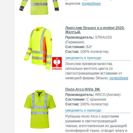
вырезом.
подробнее
Лонгслив Strauss e.s.motion 2020.
Желтый.
Производитель:
STRAUSS
(Германия)
Состояние:
Б/У
Состав:
100% полиэстер.
уведомить о приходе
Лонгслив премиум качества
сигнально-желтого цвета со
светоотражающими вставками от
немецкой фирмы Strauss.
подробнее
Поло Arco HiVis 3M.
Производитель:
ARCO (Англия)
Состояние:
С хранения
Состав:
100% полиэстер
уведомить о приходе
Рубашка-поло Arco с короткими
рукавами и светоотражающей
тканью, изготовленная из дышащей
полиэфирной ткани, отводит влагу и