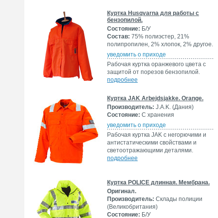
Куртка Husqvarna для работы с
бензопилой.
Состояние:
Б/У
Состав:
75% полиэстер, 21%
полипропилен, 2% хлопок, 2% другое.
уведомить о приходе
Рабочая куртка оранжевого цвета с
защитой от порезов бензопилой.
подробнее
Куртка JAK Arbejdsjakke. Orange.
Производитель:
J.A.K. (Дания)
Состояние:
С хранения
уведомить о приходе
Рабочая куртка JAK с негорючими и
антистатическими свойствами и
светоотражающими деталями.
подробнее
Куртка POLICE длинная. Мембрана.
Оригинал.
Производитель:
Склады полиции
(Великобритания)
Состояние:
Б/У