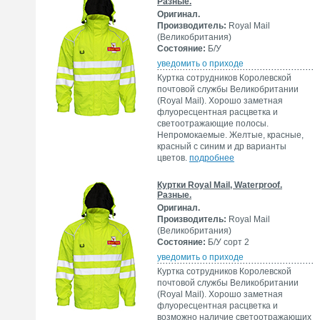
Разные.
Оригинал.
Производитель:
Royal Mail
(Великобритания)
Состояние:
Б/У
уведомить о приходе
Куртка сотрудников Королевской
почтовой службы Великобритании
(Royal Mail). Хорошо заметная
флуоресцентная расцветка и
светоотражающие полосы.
Непромокаемые. Желтые, красные,
красный с синим и др варианты
цветов.
подробнее
Куртки Royal Mail, Waterproof.
Разные.
Оригинал.
Производитель:
Royal Mail
(Великобритания)
Состояние:
Б/У сорт 2
уведомить о приходе
Куртка сотрудников Королевской
почтовой службы Великобритании
(Royal Mail). Хорошо заметная
флуоресцентная расцветка и
возможно наличие светоотражающих