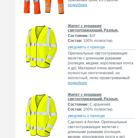
оранжевых брюк. Из Европы.
подробнее
Жилет с рукавами
светоотражающий. Разные.
Состояние:
Б/У
Состав:
100% полиэстер.
уведомить о приходе
Оригинальные светоотражающие
жилетки с длинными рукавами
(полиция, медики, королевская почта
и др). Материал очень крепкий,
полностью синтетический, но
неплотный, легко проветриваемый.
подробнее
Жилет с рукавами
светоотражающий. Разные.
Состояние:
С хранения
Состав:
100% полиэстер.
уведомить о приходе
Сделано в Англии. Оригинальные
светоотражающие жилетки с
длинными рукавами (полиция,
медики, королевская почта и др).