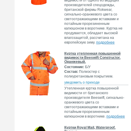
видимости от одного из ведущих
производителей спецодежды,
британской фирмы Rokwear,
сигнально-оранжевого цвета со
светоотражающими вставками и
потайным прорезиненным
капюшоном в воротнике. Куртка не
продувается, обладает высокой
влагозащитой, рассчитана на
европейскую зиму.
подробнее
Куртка утепленная повышенной
видимости Beeswift Constructor.
Оранжевый.
Состояние:
Б/У
Состав:
Полиэстер с
полиуретановым покрытием.
уведомить о приходе
Утепленная куртка повышенной
видимости от британского
производителя Beeswift, сигнально-
оранжевого цвета со
светоотражающими вставками и
потайным прорезиненным
капюшоном в воротнике.
подробнее
Куртки Royal Mail, Waterproof.