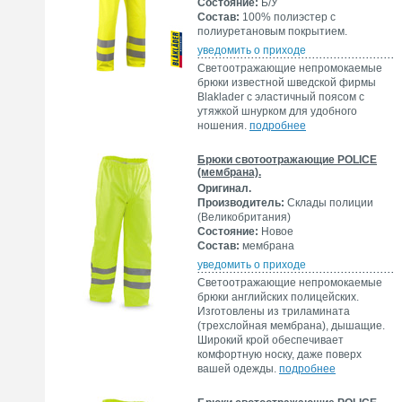
Состояние:
Б/У
Состав:
100% полиэстер с
полиуретановым покрытием.
уведомить о приходе
Светоотражающие непромокаемые
брюки известной шведской фирмы
Blaklader с эластичный поясом с
утяжкой шнурком для удобного
ношения.
подробнее
Брюки свотоотражающие POLICE
(мембрана).
Оригинал.
Производитель:
Склады полиции
(Великобритания)
Состояние:
Новое
Состав:
мембрана
уведомить о приходе
Светоотражающие непромокаемые
брюки английских полицейских.
Изготовлены из триламината
(трехслойная мембрана), дышащие.
Широкий крой обеспечивает
комфортную носку, даже поверх
вашей одежды.
подробнее