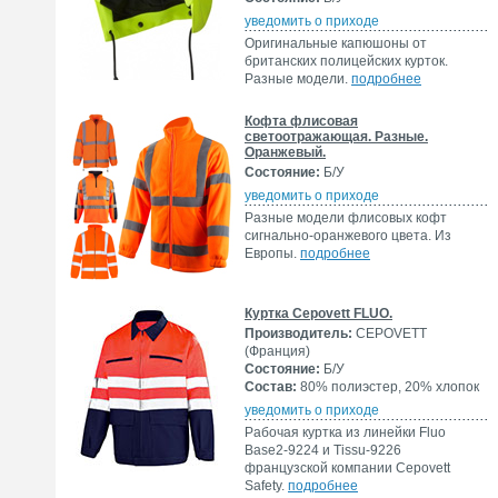
уведомить о приходе
Оригинальные капюшоны от
британских полицейских курток.
Разные модели.
подробнее
Кофта флисовая
светоотражающая. Разные.
Оранжевый.
Состояние:
Б/У
уведомить о приходе
Разные модели флисовых кофт
сигнально-оранжевого цвета. Из
Европы.
подробнее
Куртка Cepovett FLUO.
Производитель:
CEPOVETT
(Франция)
Состояние:
Б/У
Состав:
80% полиэстер, 20% хлопок
уведомить о приходе
Рабочая куртка из линейки Fluo
Base2-9224 и Tissu-9226
французской компании Cepovett
Safety.
подробнее