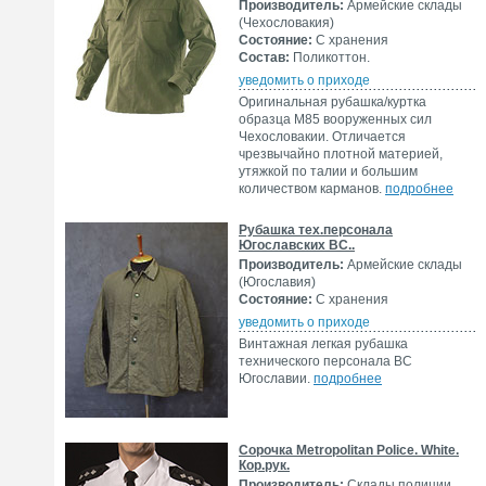
Производитель:
Армейские склады
(Чехословакия)
Состояние:
С хранения
Состав:
Поликоттон.
уведомить о приходе
Оригинальная рубашка/куртка
образца M85 вооруженных сил
Чехословакии. Отличается
чрезвычайно плотной материей,
утяжкой по талии и большим
количеством карманов.
подробнее
Рубашка тех.персонала
Югославских ВС..
Производитель:
Армейские склады
(Югославия)
Состояние:
С хранения
уведомить о приходе
Винтажная легкая рубашка
технического персонала ВС
Югославии.
подробнее
Сорочка Metropolitan Police. White.
Кор.рук.
Производитель:
Склады полиции