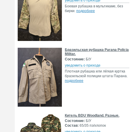
уведомить о приходе
Боевая рубашка в мультикаме, без
бирки.
подробнее
Бразильская рубашка Parana Policia
Militar.
Состояние:
Б/У
уведомить о приходе
Плотная рубашка или лёгкая куртка
бразильской полиции штата Парана.
подробнее
Китель BDU Woodland. Разные.
Состояние:
Б/У
Состав:
65/35 пэ/хлопок
уведомить о приходе