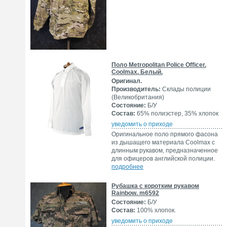
Поло Metropolitan Police Officer.
Coolmax. Белый.
Оригинал.
Производитель:
Склады полиции
(Великобритания)
Состояние:
Б/У
Состав:
65% полиэстер, 35% хлопок
уведомить о приходе
Оригинальное поло прямого фасона
из дышащего материала Coolmax с
длинным рукавом, предназначенное
для офицеров английской полиции.
подробнее
Рубашка с коротким рукавом
Rainbow. m6592
Состояние:
Б/У
Состав:
100% хлопок.
уведомить о приходе