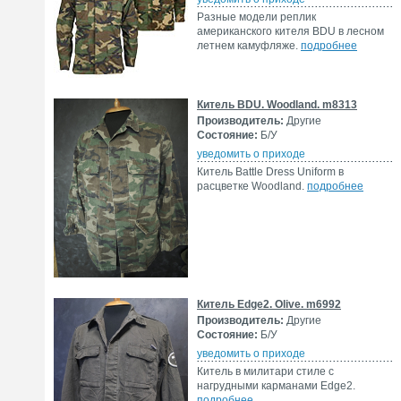
Разные модели реплик
американского кителя BDU в лесном
летнем камуфляже.
подробнее
Китель BDU. Woodland. m8313
Производитель:
Другие
Состояние:
Б/У
уведомить о приходе
Китель Battle Dress Uniform в
расцветке Woodland.
подробнее
Китель Edge2. Olive. m6992
Производитель:
Другие
Состояние:
Б/У
уведомить о приходе
Китель в милитари стиле с
нагрудными карманами Edge2.
подробнее