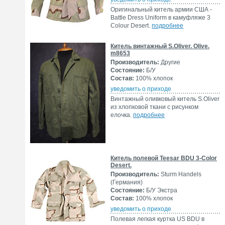
Оригинальный китель армии США -
Battle Dress Uniform в камуфляже 3
Colour Desert.
подробнее
Китель винтажный S.Oliver. Olive.
m8653
Производитель:
Другие
Состояние:
Б/У
Состав:
100% хлопок
уведомить о приходе
Винтажный оливковый китель S.Oliver
из хлопковой ткани с рисунком
елочка.
подробнее
Китель полевой Teesar BDU 3-Color
Desert.
Производитель:
Sturm Handels
(Германия)
Состояние:
Б/У Экстра
Состав:
100% хлопок
уведомить о приходе
Полевая легкая куртка US BDU в