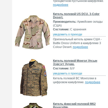
трехцветном пустынном камуфляже.
подробнее
Китель полевой US DCU. 3-Color
Desert.
Производитель:
Армейские склады
(США)
Состояние:
С хранения
уведомить о приходе
Оригинальный китель армии США -
Battle Dress Uniform в камуфляже 3
Colour Desert.
подробнее
Китель полевой Монгол Улсын
Зэвсэгт Хучин.
Состояние:
Б/У
уведомить о приходе
Китель полевой ВС Монголии в
цифровом камуфляже.
подробнее
Китель финский полевой М62
Reversible.