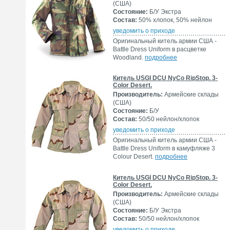
(США)
Состояние:
Б/У Экстра
Состав:
50% хлопок, 50% нейлон
уведомить о приходе
Оригинальный китель армии США -
Battle Dress Uniform в расцветке
Woodland.
подробнее
Китель USGI DCU NyCo RipStop. 3-
Color Desert.
Производитель:
Армейские склады
(США)
Состояние:
Б/У
Состав:
50/50 нейлон/хлопок
уведомить о приходе
Оригинальный китель армии США -
Battle Dress Uniform в камуфляже 3
Colour Desert.
подробнее
Китель USGI DCU NyCo RipStop. 3-
Color Desert.
Производитель:
Армейские склады
(США)
Состояние:
Б/У Экстра
Состав:
50/50 нейлон/хлопок
уведомить о приходе