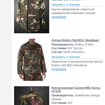
уведомить о приходе
Куртка камуфляжная известной
американской компании Carhartt.
подробнее
Куртка Rothco Twil BDU. Woodland.
Производитель:
Rothco (США)
Состояние:
Б/У Экстра
Состав:
55/45 хлопок/пэ
уведомить о приходе
Практичная и функциональная куртка
Rothco Twil BDU Woodland.
подробнее
Куртка женская Custom M81 Korea.
m7435
Производитель:
Армейские склады
(Корея)
Состояние:
Б/У