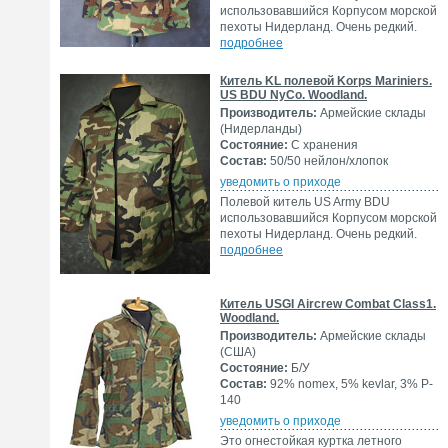
использовавшийся Корпусом морской
пехоты Нидерланд. Очень редкий.
подробнее
Китель KL полевой Korps Mariniers.
US BDU NyCo. Woodland.
Производитель:
Армейские склады
(Нидерланды)
Состояние:
С хранения
Состав:
50/50 нейлон/хлопок
уведомить о приходе
Полевой китель US Army BDU
использовавшийся Корпусом морской
пехоты Нидерланд. Очень редкий.
подробнее
Китель USGI Aircrew Combat Class1.
Woodland.
Производитель:
Армейские склады
(США)
Состояние:
Б/У
Состав:
92% nomex, 5% kevlar, 3% P-
140
уведомить о приходе
Это огнестойкая куртка летного