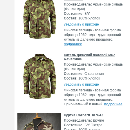
Производитель:
Армейские склады
(Финляндия)
Состояние:
Б/У
Состав:
100% хлопок
уведомить о приходе
Финская легенда - военная форма
образца 1962 года - двусторонний
китель из далекого прошлого.
подробнее
Китель финский полевой М62
Reversible.
Производитель:
Армейские склады
(Финляндия)
Состояние:
С хранения
Состав:
100% хлопок
уведомить о приходе
Финская легенда - военная форма
образца 1962 года - двусторонний
китель из далекого прошлого.
Оригинальный и новый!
подробнее
Куртка Carhartt. m7642
Производитель:
Другие
Состояние:
Б/У Экстра
Состав:
100% хлопок