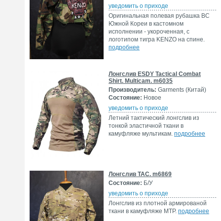
уведомить о приходе
Оригинальная полевая рубашка ВС
Южной Кореи в кастомном
исполнении - укороченная, с
логотипом тигра KENZO на спине.
подробнее
Лонгслив ESDY Tactical Combat
Shirt. Multicam. m6035
Производитель:
Garments (Китай)
Состояние:
Новое
уведомить о приходе
Летний тактический лонгслив из
тонкой эластичной ткани в
камуфляже мультикам.
подробнее
Лонгслив TAC. m6869
Состояние:
Б/У
уведомить о приходе
Лонгслив из плотной армированой
ткани в камуфляже MTP.
подробнее