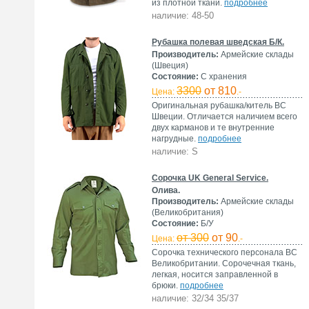
из плотной ткани.
подробнее
наличие: 48-50
Рубашка полевая шведская Б/К.
Производитель:
Армейские склады
(Швеция)
Состояние:
С хранения
3300
от 810
Цена:
.-
Оригинальная рубашка/китель ВС
Швеции. Отличается наличием всего
двух карманов и те внутренние
нагрудные.
подробнее
наличие: S
Сорочка UK General Service.
Олива.
Производитель:
Армейские склады
(Великобритания)
Состояние:
Б/У
от 300
от 90
Цена:
.-
Сорочка технического персонала ВС
Великобритании. Сорочечная ткань,
легкая, носится заправленной в
брюки.
подробнее
наличие: 32/34 35/37