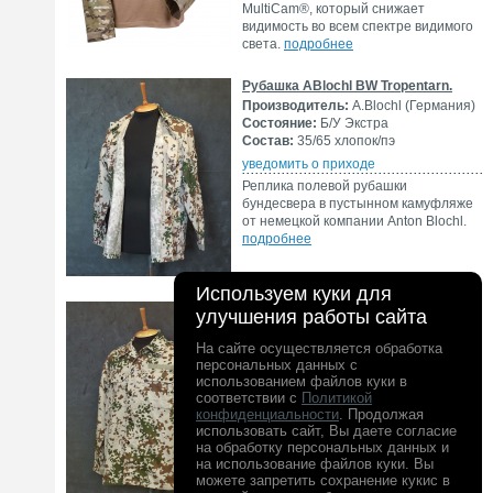
MultiCam®, который снижает
видимость во всем спектре видимого
света.
подробнее
Рубашка ABlochl BW Tropentarn.
Производитель:
A.Blochl (Германия)
Состояние:
Б/У Экстра
Состав:
35/65 хлопок/пэ
уведомить о приходе
Реплика полевой рубашки
бундесвера в пустынном камуфляже
от немецкой компании Anton Blochl.
подробнее
Используем куки для
Рубашка ABlochl BW Tropentarn.
улучшения работы сайта
Производитель:
A.Blochl (Германия)
Состояние:
Б/У
На сайте осуществляется обработка
персональных данных с
Состав:
35/65 хлопок/пэ
использованием файлов куки в
уведомить о приходе
соответствии с
Политикой
Реплика полевой рубашки
конфиденциальности
. Продолжая
бундесвера в пустынном камуфляже
использовать сайт, Вы даете согласие
от немецкой компании Anton Blochl.
на обработку персональных данных и
подробнее
на использование файлов куки. Вы
можете запретить сохранение кукис в