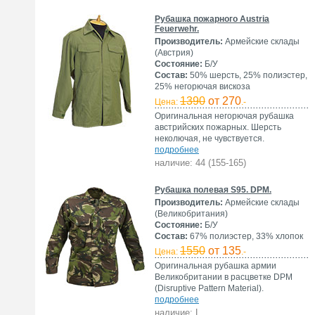
Рубашка пожарного Austria
Feuerwehr.
Производитель:
Армейские склады
(Австрия)
Состояние:
Б/У
Состав:
50% шерсть, 25% полиэстер,
25% негорючая вискоза
1390
от 270
Цена:
.-
Оригинальная негорючая рубашка
австрийских пожарных. Шерсть
неколючая, не чувствуется.
подробнее
наличие: 44 (155-165)
Рубашка полевая S95. DPM.
Производитель:
Армейские склады
(Великобритания)
Состояние:
Б/У
Состав:
67% полиэстер, 33% хлопок
1550
от 135
Цена:
.-
Оригинальная рубашка армии
Великобритании в расцветке DPM
(Disruptive Pattern Material).
подробнее
наличие: L