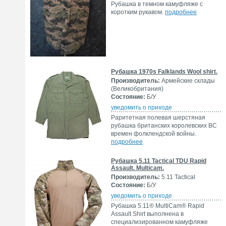
Рубашка в темном камуфляже с
коротким рукавом.
подробнее
Рубашка 1970s Falklands Wool shirt.
Производитель:
Армейские склады
(Великобритания)
Состояние:
Б/У
уведомить о приходе
Раритетная полевая шерстяная
рубашка британских королевских ВС
времен фолклендской войны.
подробнее
Рубашка 5.11 Tactical TDU Rapid
Assault. Multicam.
Производитель:
5.11 Tactical
Состояние:
Б/У
уведомить о приходе
Рубашка 5.11® MultiCam® Rapid
Assault Shirt выполнена в
специализированном камуфляже