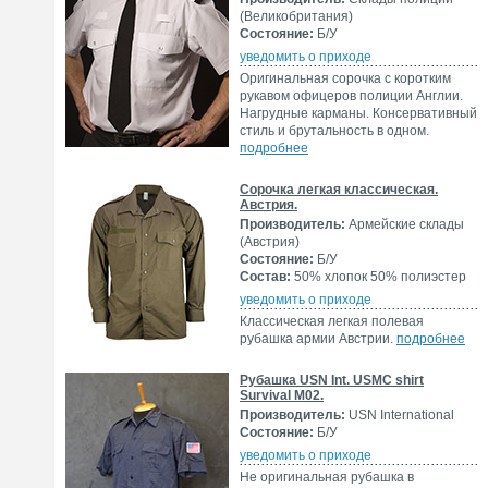
(Великобритания)
Состояние:
Б/У
уведомить о приходе
Оригинальная сорочка с коротким
рукавом офицеров полиции Англии.
Нагрудные карманы. Консервативный
стиль и брутальность в одном.
подробнее
Сорочка легкая классическая.
Австрия.
Производитель:
Армейские склады
(Австрия)
Состояние:
Б/У
Состав:
50% хлопок 50% полиэстер
уведомить о приходе
Классическая легкая полевая
рубашка армии Австрии.
подробнее
Рубашка USN Int. USMC shirt
Survival M02.
Производитель:
USN International
Состояние:
Б/У
уведомить о приходе
Не оригинальная рубашка в