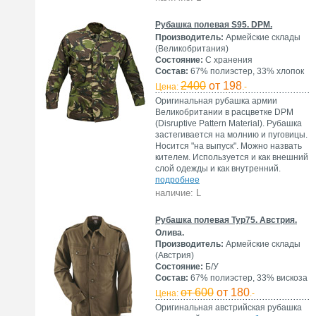
Рубашка полевая S95. DPM.
Производитель:
Армейские склады
(Великобритания)
Состояние:
С хранения
Состав:
67% полиэстер, 33% хлопок
2400
от 198
Цена:
.-
Оригинальная рубашка армии
Великобритании в расцветке DPM
(Disruptive Pattern Material). Рубашка
застегивается на молнию и пуговицы.
Носится "на выпуск". Можно назвать
кителем. Используется и как внешний
слой одежды и как внутренний.
подробнее
наличие: L
Рубашка полевая Typ75. Австрия.
Олива.
Производитель:
Армейские склады
(Австрия)
Состояние:
Б/У
Состав:
67% полиэстер, 33% вискоза
от 600
от 180
Цена:
.-
Оригинальная австрийская рубашка