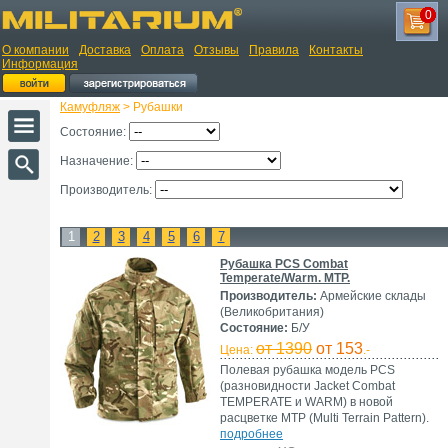
0
О компании
Доставка
Оплата
Отзывы
Правила
Контакты
Информация
Камуфляж
> Рубашки
Состояние:
Назначение:
Производитель:
1
2
3
4
5
6
7
Рубашка PCS Combat
Temperate/Warm. MTP.
Производитель:
Армейские склады
(Великобритания)
Состояние:
Б/У
от 1390
от 153
Цена:
.-
Полевая рубашка модель PCS
(разновидности Jacket Combat
TEMPERATE и WARM) в новой
расцветке MTP (Multi Terrain Pattern).
подробнее