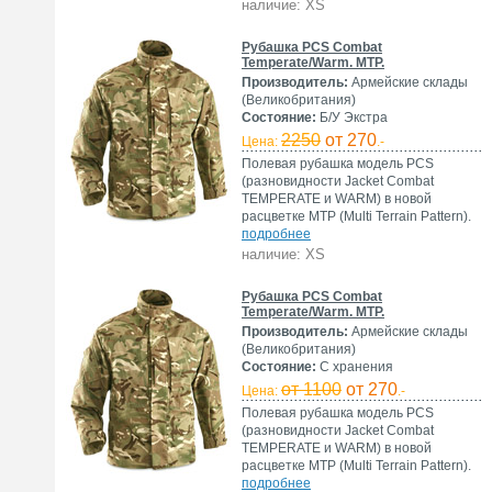
наличие: XS
Рубашка PCS Combat
Temperate/Warm. MTP.
Производитель:
Армейские склады
(Великобритания)
Состояние:
Б/У Экстра
2250
от 270
Цена:
.-
Полевая рубашка модель PCS
(разновидности Jacket Combat
TEMPERATE и WARM) в новой
расцветке MTP (Multi Terrain Pattern).
подробнее
наличие: XS
Рубашка PCS Combat
Temperate/Warm. MTP.
Производитель:
Армейские склады
(Великобритания)
Состояние:
С хранения
от 1100
от 270
Цена:
.-
Полевая рубашка модель PCS
(разновидности Jacket Combat
TEMPERATE и WARM) в новой
расцветке MTP (Multi Terrain Pattern).
подробнее