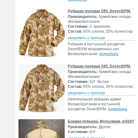
Рубашка полевая S95. DesertDPM.
Производитель:
Армейские склады
(Великобритания)
Состояние:
С хранения
Состав:
65% хлопок, 35% полиэстер
уведомить о приходе
Рубашка в пустынной расцветке
DesertDPM вооруженных сил
Великобритании.
подробнее
Рубашка полевая S95. DesertDPM.
Производитель:
Армейские склады
(Великобритания)
Состояние:
Б/У Экстра
Состав:
65% хлопок, 35%-полиэстер
уведомить о приходе
Оригинальная рубашка армии
Великобритании в пустынной
расцветке DesertDPM.
подробнее
Боевая рубашка. Мультикам. m9207
Производитель:
Другие
Состояние:
Б/У