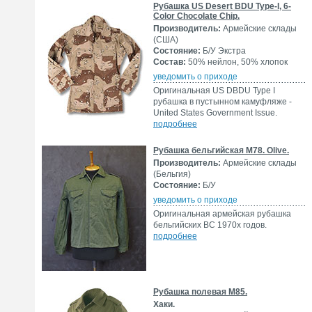
Рубашка US Desert BDU Type-I, 6-
Color Chocolate Chip.
Производитель:
Армейские склады
(США)
Состояние:
Б/У Экстра
Состав:
50% нейлон, 50% хлопок
уведомить о приходе
Оригинальная US DBDU Type I
рубашка в пустынном камуфляже -
United States Government Issue.
подробнее
Рубашка бельгийская M78. Olive.
Производитель:
Армейские склады
(Бельгия)
Состояние:
Б/У
уведомить о приходе
Оригинальная армейская рубашка
бельгийских ВС 1970х годов.
подробнее
Рубашка полевая M85.
Хаки.