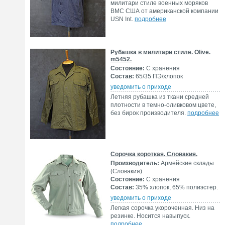
милитари стиле военных моряков
ВМС США от американской компании
USN Int.
подробнее
Рубашка в милитари стиле. Olive.
m5452.
Состояние:
С хранения
Состав:
65/35 ПЭ/хлопок
уведомить о приходе
Летняя рубашка из ткани средней
плотности в темно-оливковом цвете,
без бирок производителя.
подробнее
Сорочка короткая. Словакия.
Производитель:
Армейские склады
(Словакия)
Состояние:
С хранения
Состав:
35% хлопок, 65% полиэстер.
уведомить о приходе
Легкая сорочка укороченная. Низ на
резинке. Носится навыпуск.
подробнее