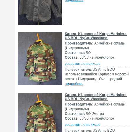
Китель KL полевой Korps Mariniers.
US BDU NyCo. Woodland.
Производитель:
Армейские склады
(Нидерланды)
Состояние:
Б/У
Состав:
50/50 нейлон/хлопок
уведомить о приходе
Полевой китель US Army BDU
использовавшийся Корпусом морской
пехоты Нидерланд. Очень редкий.
подробнее
Китель KL полевой Korps Mariniers.
US BDU NyCo. Woodland.
Производитель:
Армейские склады
(Нидерланды)
Состояние:
Б/У Экстра
Состав:
50/50 нейлон/хлопок
уведомить о приходе
Полевой китель US Army BDU