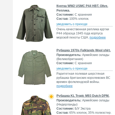
Куртка WW2 USMC P44 HBT. Olive.
Реплика.
Состояние:
С хранения
Состав:
100% хлопок.
уведомить о приходе
Очень качественная реплика куртки
P44 образца 1945 года корпуса
морской пехоты CША.
подробнее
Рубашка 1970s Falklands Wool shirt.
Производитель:
Армейские склады
(Великобритания)
Состояние:
С хранения
уведомить о приходе
Раритетная полевая шерстяная
рубашка британских королевских ВС
времен фолклендской войны.
подробнее
Рубашка KL Tropic M93 Dutch DPM.
Производитель:
Армейские склады
(Нидерланды)
Состояние:
Б/У Экстра
Состав:
65% хлопок, 35% полиэстер.