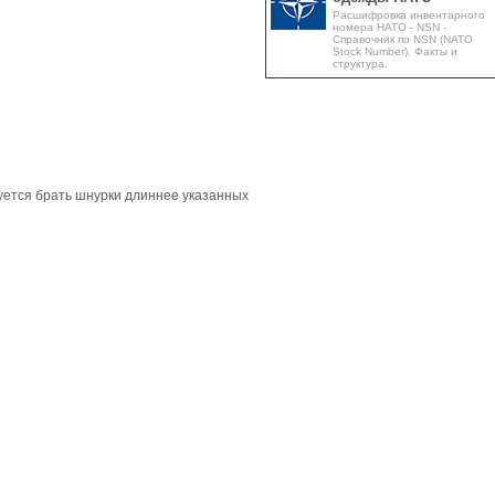
Расшифровка инвентарного
номера НАТО - NSN -
Справочник по NSN (NATO
Stock Number). Факты и
структура.
уется брать шнурки длиннее указанных