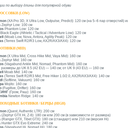
ии по выбору длины для популярной обуви
РОССОВКИ (LOW)
omon
(XA Pro 3D, X Ultra Low, Outpulse, Predict):
120 см
(на 5–6 пар отверстий) 
a
Zephyr Low:
100 см
os
Phantom Low:
120 см
Black Eagle (Athletic / Tactical / Adventure Low):
120 см
ell
(Moab Low, Nova, Antora, Agility Peak):
120 см
as
(Terrex Swift R2/R3 Low, AX2R/AX3/AX4):
120 см
ОТИНКИ (MID)
omon
(X Ultra Mid, Cross Hike Mid, Vaya Mid):
160 см
a
Zephyr Mid:
160 см
os
(Vagabund Ankle Mid, Nomad, Phantom Mid):
160 см
: размеры до UK 8.5 (42 EU) —
140 см
; от UK 9 (43 EU) —
160 см
ell
Moab Mid:
140 см
as
(Terrex Swift R2/R3 Mid, Free Hiker 1.0/2.0, AX2R/AX3/AX4):
140 см
dl
(Softline, Vakuum):
160 см
pa
Mojito:
160 см
o
(Fugitive, Drifter):
160 см
СИНГ
(Гром, Раш):
160 см
mbia
Newton Ridge:
140 см
ПОХОДНЫЕ БОТИНКИ / БЕРЦЫ (HIGH)
omon
(Quest, Authentic LTR):
200 см
a
(Zephyr GTX Hi, Z-8):
180 см
или
200 см
(в зависимости от размера)
a
(Ranger GTX, Tibet GTX):
180 см
(стандарт) или
210 см
(версия Hi)
a
Hunter GTX Evo Extreme:
240 см
os
(Vagabund Hi, Nomad Hi):
180 см