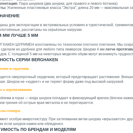
лектация:
Пара шнурков (два шнурка: для правого и левого ботинка)
ты:
Усиленные пластиковые класса "Экстра", длина 20 мм — максимальная з
НАЧЕНИЕ
аны для эксплуатации в экстремальных условиях в туристической, треккингов
плотнённые, рассчитаны на серьёзные нагрузки.
4 ММ ЛУЧШЕ 5 ММ
ГХАКЕН ШУРИМЕН изготовлены по технологии плотного плетения. Мы сохра
о сделали их удобнее для любого типа люверсов. Шнурки 4 мм
легче протягив
дов. С толщиной 5 мм на некоторых моделях обуви могут возникнуть трудност
НОСТЬ СЕРИИ BERGHAKEN
тение и сердечник
одится сверхпрочный сердечник, который предотвращает растяжение. Внешн
ая. Шнурок не «худеет» и не теряет форму даже под высокой нагрузкой.
ть к перепиливанию
облема в горах — когда шнурок попадает в фиксирующий крючок (блочок-зажи
лов трения об острые края металла и не перетирается.
злы-стопоры
меет особую микротекстуру. При затягивании витки шнурка «вгрызаются» друг
же если шнурок намок или обледенел.
ИМОСТЬ ПО БРЕНДАМ И МОДЕЛЯМ