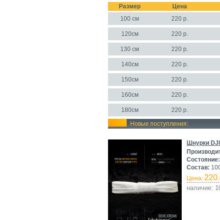
Размер
Цена
100 см
220
р.
120см
220 р.
130 см
220 р.
140см
220 р.
150см
220 р.
160см
220 р.
180см
220 р.
Новые поступления:
Шнурки DJ8
Производи
Состояние:
Состав:
10
220
Цена:
.
наличие: 1