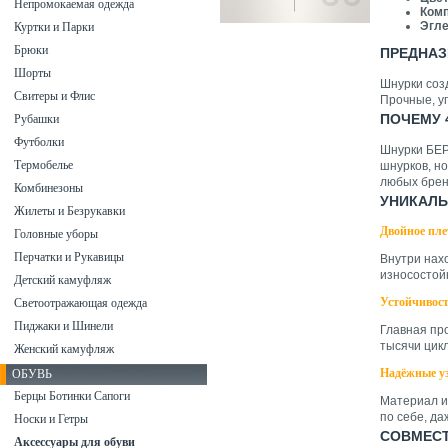
Непромокаемая одежда
Комп
Эгле
Куртки и Парки
Брюки
ПРЕДНАЗ
Шорты
Шнурки созд
Свитеры и Флис
Прочные, у
ПОЧЕМУ 
Рубашки
Футболки
Шнурки БЕР
Термобелье
шнурков, н
любых брен
Комбинезоны
УНИКАЛЬ
Жилеты и Безрукавки
Двойное пле
Головные уборы
Перчатки и Рукавицы
Внутри нах
износостойк
Детский камуфляж
Устойчивос
Светоотражающая одежда
Пиджаки и Шинели
Главная пр
тысячи цик
Женский камуфляж
Надёжные у
ОБУВЬ
Берцы Ботинки Сапоги
Материал и
по себе, да
Носки и Гетры
СОВМЕСТ
Аксессуары для обуви