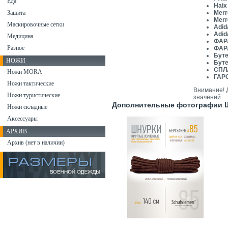
Еда
Haix
Защита
Merr
Merr
Маскировочные сетки
Adid
Adid
Медицина
ФАР
Разное
ФАР
Буте
НОЖИ
Буте
СПЛ
Ножи MORA
ГАР
Ножи тактические
Внимание! 
Ножи туристические
значений.
Дополнительные фотографии Шн
Ножи складные
Аксессуары
АРХИВ
Архив (нет в наличии)