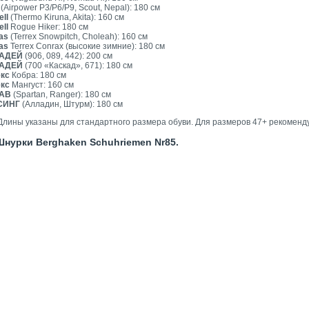
(Airpower P3/P6/P9, Scout, Nepal):
180 см
ell
(Thermo Kiruna, Akita):
160 см
ell
Rogue Hiker:
180 см
as
(Terrex Snowpitch, Choleah):
160 см
as
Terrex Conrax (высокие зимние):
180 см
АДЕЙ
(906, 089, 442):
200 см
АДЕЙ
(700 «Каскад», 671):
180 см
кс
Кобра:
180 см
кс
Мангуст:
160 см
АВ
(Spartan, Ranger):
180 см
СИНГ
(Алладин, Штурм):
180 см
Длины указаны для стандартного размера обуви. Для размеров 47+ рекоменд
урки Berghaken Schuhriemen Nr85.