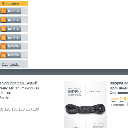
В корзину
уведомить
 Schuhriemen. Белый.
Шнурки Be
тель:
Militarium (Россия)
Производи
Новое
Состояние
0% пэ
200
Цена:
-
наличие: 
00 120 130 150 160 180