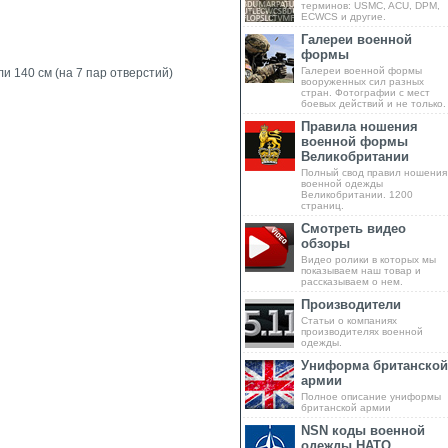
терминов: USMC, ACU, DPM,
ECWCS и другие.
Галереи военной
формы
Галереи военной формы
или
140 см
(на 7 пар отверстий)
вооруженных сил разных
стран. Фотографии с мест
боевых действий и не только.
Правила ношения
военной формы
Великобритании
Полный свод правил ношения
военной одежды
Великобритании. 1200
страниц.
Смотреть видео
обзоры
Видео ролики в которых мы
показываем наш товар и
рассказываем о нем.
Производители
Статьи о компаниях
производителях военной
одежды.
Униформа британской
армии
Полное описание униформы
британской армии
NSN коды военной
одежды НАТО