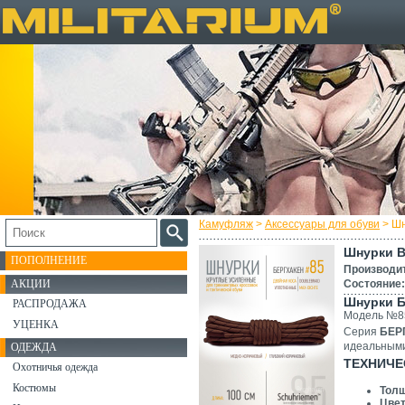
Камуфляж
>
Аксессуары для обуви
> Шн
Шнурки B
ПОПОЛНЕНИЕ
Производи
АКЦИИ
Состояние:
Шнурки 
РАСПРОДАЖА
Модель №85
УЦЕНКА
Серия
БЕР
идеальным
ОДЕЖДА
ТЕХНИЧЕ
Охотничья одежда
Костюмы
Толщ
Цвет