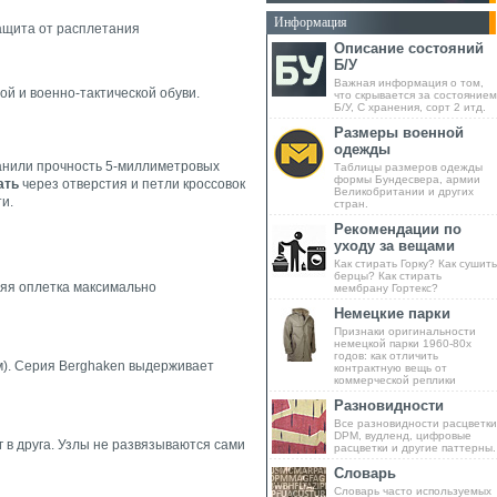
Информация
ащита от расплетания
Описание состояний
Б/У
Важная информация о том,
ой и военно-тактической обуви.
что скрывается за состоянием
Б/У, С хранения, сорт 2 итд.
Размеры военной
одежды
нили прочность 5-миллиметровых
Таблицы размеров одежды
формы Бундесвера, армии
ать
через отверстия и петли кроссовок
Великобритании и других
и.
стран.
Рекомендации по
уходу за вещами
Как стирать Горку? Как сушить
берцы? Как стирать
яя оплетка максимально
мембрану Гортекс?
Немецкие парки
Признаки оригинальности
немецкой парки 1960-80х
годов: как отличить
м). Серия Berghaken выдерживает
контрактную вещь от
коммерческой реплики
Разновидности
Все разновидности расцветки
DPM, вудленд, цифровые
 в друга. Узлы не развязываются сами
расцветки и другие паттерны.
Словарь
Словарь часто используемых