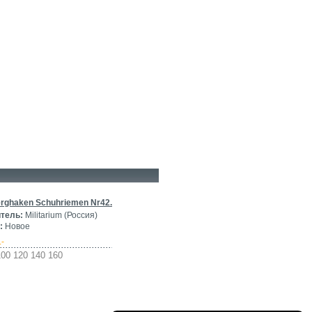
rghaken Schuhriemen Nr42.
тель:
Militarium (Россия)
:
Новое
.-
100 120 140 160