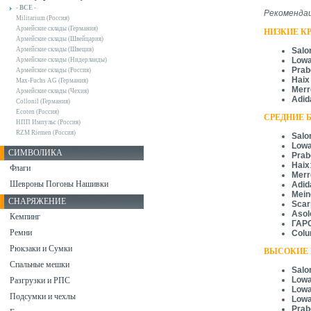
- ВСЕ -
Рекомендац
Militarium (Россия)
Армейские склады (Германия)
НИЗКИЕ К
Армейские склады (Швейцария)
Армейские склады (Швеция)
Sal
Low
Армейские склады (Нидерланды)
Prab
Армейские склады (Россия)
Haix
Max-Fuchs AG (Германия)
Merr
Армейские склады (Чехия)
Adid
Collonil (Германия)
Ecoten (Россия)
СРЕДНИЕ Б
НПП Импульс (Россия)
RZM Riemen (Россия)
Sal
Low
СИМВОЛИКА
Prab
Haix
Флаги
Merr
Шевроны Погоны Нашивки
Adid
Mein
СНАРЯЖЕНИЕ
Scar
Asol
Кемпинг
ГАР
Ремни
Colu
Рюкзаки и Сумки
ВЫСОКИЕ 
Спальные мешки
Sal
Low
Разгрузки и РПС
Low
Подсумки и чехлы
Low
Prab