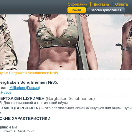
О компании
Доставка
Оплата
урки Berghaken Schuhriemen Nr85.
erghaken Schuhriemen Nr85.
тель:
Militarium (Россия)
Новое
БЕРГХАКЕН ШУРИМЕН
(Berghaken Schuhriemen)
. Для треккинговой и тактической обуви
ГХАКЕН (BERGHAKEN)
— это премиальная линейка шнурков для обуви Шурим
и.
СКИЕ ХАРАКТЕРИСТИКИ
ина:
4 мм
:
Brown + DarkBrown