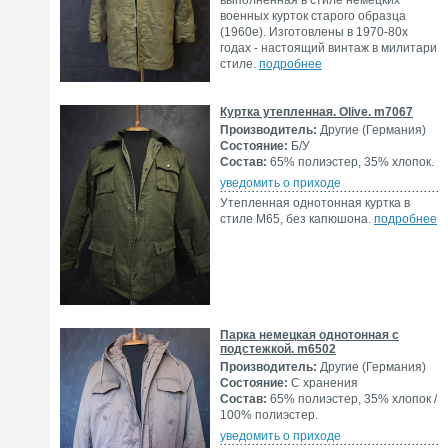
выполненная в стиле немецких
военных курток старого образца
(1960е). Изготовлены в 1970-80х
годах - настоящий винтаж в милитари
стиле.
подробнее
Куртка утепленная. Olive. m7067
Производитель:
Другие (Германия)
Состояние:
Б/У
Состав:
65% полиэстер, 35% хлопок.
уведомить о приходе
Утепленная однотонная куртка в
стиле М65, без капюшона.
подробнее
Парка немецкая однотонная с
подстежкой. m6502
Производитель:
Другие (Германия)
Состояние:
С хранения
Состав:
65% полиэстер, 35% хлопок /
100% полиэстер.
уведомить о приходе