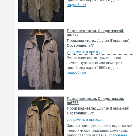
армейских парок 1960х годов.
подробнее
Парка немецкая. С подстежкой.
m6772
Производитель:
Другие (Германия)
Состояние:
Б/У
уведомить о приходе
Винтажная парка - удлиненная
зимняя куртка в стиле немецких
армейских парок 1960х годов.
подробнее
Парка немецкая. С подстежкой.
m6775
Производитель:
Другие (Германия)
Состояние:
Б/У
уведомить о приходе
Зимние немецкие парки с подстежкой
- реплики оригинальных армейских
парок старого образца.
подробнее