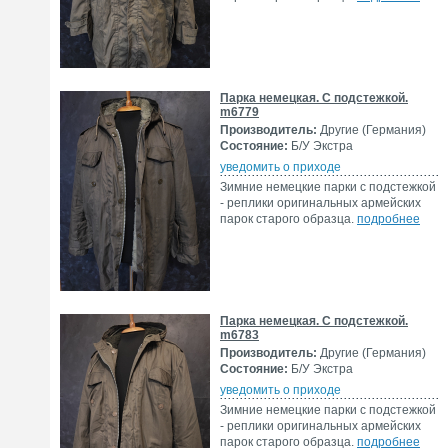
Парка немецкая. С подстежкой.
m6779
Производитель:
Другие (Германия)
Состояние:
Б/У Экстра
уведомить о приходе
Зимние немецкие парки с подстежкой
- реплики оригинальных армейских
парок старого образца.
подробнее
Парка немецкая. С подстежкой.
m6783
Производитель:
Другие (Германия)
Состояние:
Б/У Экстра
уведомить о приходе
Зимние немецкие парки с подстежкой
- реплики оригинальных армейских
парок старого образца.
подробнее