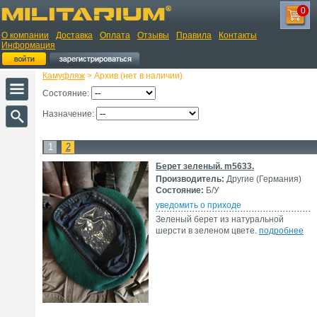
0
О компании
Доставка
Оплата
Отзывы
Правила
Контакты
Информация
Камуфляж
> Архив (нет в наличии)
Состояние:
Назначение:
1
2
Берет зеленый. m5633.
Производитель:
Другие (Германия)
Состояние:
Б/У
уведомить о приходе
Зеленый берет из натуральной
шерсти в зеленом цвете.
подробнее