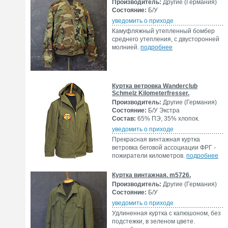
Производитель:
Другие (Германия)
Состояние:
Б/У
уведомить о приходе
Камуфляжный утепленный бомбер
среднего утепления, с двусторонней
молнией.
подробнее
Куртка ветровка Wanderclub
Schmelz Kilometerfresser.
Производитель:
Другие (Германия)
Состояние:
Б/У Экстра
Состав:
65% ПЭ, 35% хлопок.
уведомить о приходе
Прекрасная винтажная куртка
ветровка беговой ассоциации ФРГ -
пожиратели километров.
подробнее
Куртка винтажная. m5726.
Производитель:
Другие (Германия)
Состояние:
Б/У
уведомить о приходе
Удлиненная куртка с капюшоном, без
подстежки, в зеленом цвете.