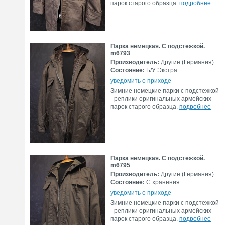
парок старого образца.
подробнее
Парка немецкая. С подстежкой.
m6793
Производитель:
Другие (Германия)
Состояние:
Б/У Экстра
уведомить о приходе
Зимние немецкие парки с подстежкой
- реплики оригинальных армейских
парок старого образца.
подробнее
Парка немецкая. С подстежкой.
m6795
Производитель:
Другие (Германия)
Состояние:
С хранения
уведомить о приходе
Зимние немецкие парки с подстежкой
- реплики оригинальных армейских
парок старого образца.
подробнее