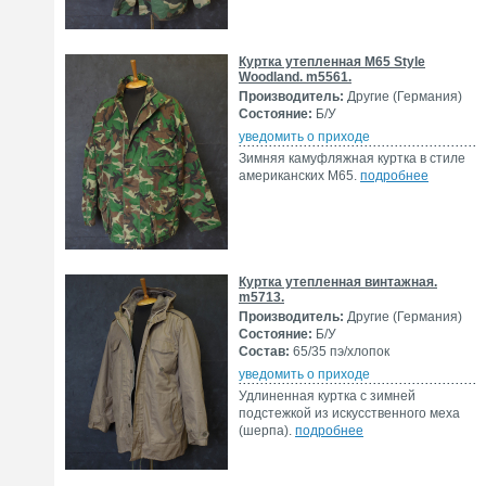
Куртка утепленная M65 Style
Woodland. m5561.
Производитель:
Другие (Германия)
Состояние:
Б/У
уведомить о приходе
Зимняя камуфляжная куртка в стиле
американских М65.
подробнее
Куртка утепленная винтажная.
m5713.
Производитель:
Другие (Германия)
Состояние:
Б/У
Состав:
65/35 пэ/хлопок
уведомить о приходе
Удлиненная куртка с зимней
подстежкой из искусственного меха
(шерпа).
подробнее