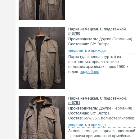
Парка немецкая. С подстежкой.
m6790
Производитель:
Другие (Германия)
Состояние:
Б/У Экстра
уведомить о приходе
Парка (удлиненная куртка) из
плотного материала в стиле
немецких армейских парок 1960-х
годов.
подробнее
Парка немецкая. С подстежкой.
m6791
Производитель:
Другие (Германия)
Состояние:
Б/У Экстра
Состав:
65%/35% полиэстер/ хлопок.
уведомить о приходе
Зимние немецкие парки с подстежкой
- реплики оригинальных армейских