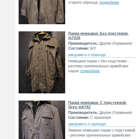
старого образца.
подробнее
Парка немецкая. Без подстежки.
m7028
Производитель:
Другие (Германия)
Состояние:
Б/У
уведомить о приходе
Немецкая парка с без подстежки -
реплика оригинальных армейских
парок.
подробнее
Парка немецкая. С подстежкой.
Grey. m6792
Производитель:
Другие (Германия)
Состояние:
С хранения
уведомить о приходе
Зимние немецкие парки с подстежкой
- реплики оригинальных армейских