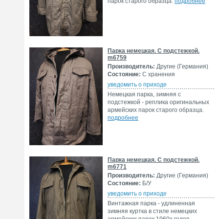
парок старого образца.
подробнее
Парка немецкая. С подстежкой.
m6759
Производитель:
Другие (Германия)
Состояние:
С хранения
уведомить о приходе
Немецкая парка, зимняя с
подстежкой - реплика оригинальных
армейских парок старого образца.
подробнее
Парка немецкая. С подстежкой.
m6771
Производитель:
Другие (Германия)
Состояние:
Б/У
уведомить о приходе
Винтажная парка - удлиненная
зимняя куртка в стиле немецких