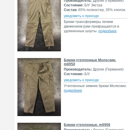
Производитель:
Другие (Германия)
Состояние:
Б/У Экстра
Состав:
65% полиэстер, 35% хлопок.
уведомить о приходе
Брюки-трансформеры легким
движением руки превращаются в
удлиненные шорты.
подробнее
Брюки утепленные Молескин.
m6950
Производитель:
Другие (Германия)
Состояние:
Б/У
уведомить о приходе
Утепленные зимние брюки Молескин.
подробнее
Брюки утепленные. m6908