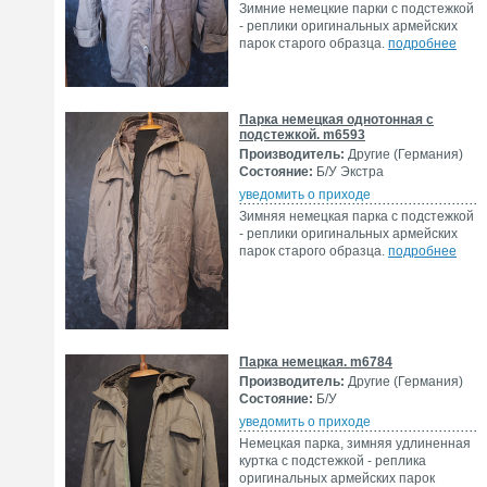
Зимние немецкие парки с подстежкой
- реплики оригинальных армейских
парок старого образца.
подробнее
Парка немецкая однотонная с
подстежкой. m6593
Производитель:
Другие (Германия)
Состояние:
Б/У Экстра
уведомить о приходе
Зимняя немецкая парка с подстежкой
- реплики оригинальных армейских
парок старого образца.
подробнее
Парка немецкая. m6784
Производитель:
Другие (Германия)
Состояние:
Б/У
уведомить о приходе
Немецкая парка, зимняя удлиненная
куртка с подстежкой - реплика
оригинальных армейских парок