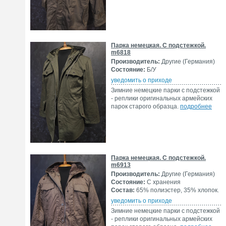
Парка немецкая. С подстежкой.
m6818
Производитель:
Другие (Германия)
Состояние:
Б/У
уведомить о приходе
Зимние немецкие парки с подстежкой
- реплики оригинальных армейских
парок старого образца.
подробнее
Парка немецкая. С подстежкой.
m6913
Производитель:
Другие (Германия)
Состояние:
С хранения
Состав:
65% полиэстер, 35% хлопок.
уведомить о приходе
Зимние немецкие парки с подстежкой
- реплики оригинальных армейских