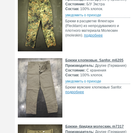
Состояние:
Б/У Экстра
Состав:
100% хлопок.
уведомить о приходе
Брюки в расцветке Флектарн
(Flecktarn) из непродуваемого и
плотного материала Молескин
(moleskin).
подробнее
Брюки хлопковые. Sanfor. m6205
Производитель:
Другие (Германия)
Состояние:
С хранения
Состав:
100% хлопок.
уведомить о приходе
Брюки мужские хлопковые Sanfor.
подробнее
Брюки- бриджи молескин. m7317
Производитель:
Другие (Германия)