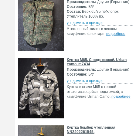
Производитель:
Другие (Германия)
Состояние:
Б/У
Состав:
Верх 65/35 пэ/хлопок.
Утеплитель 100% пэ.
уведомить о приходе
Утепленный жилет в лесном
камуфляже флектарн.
подробнее
Куртка M65. С подстежкой. Urban
camo. m7434
Производитель:
Другие (Германия)
Состояние:
Б/У
уведомить о приходе
Куртка в стиле М65 с теплой
отстегивающейся подстежкой, в
камуфляже Urman Camo.
подробнее
Куртка бомбер утепленная
NN2402261545.