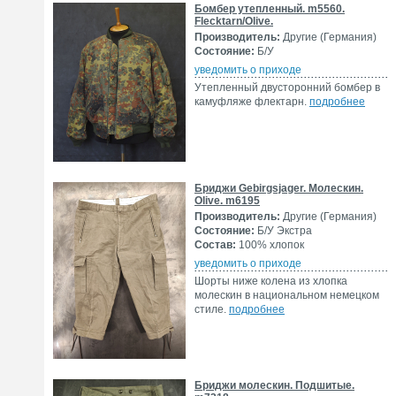
Бомбер утепленный. m5560.
Flecktarn/Olive.
Производитель:
Другие (Германия)
Состояние:
Б/У
уведомить о приходе
Утепленный двусторонний бомбер в
камуфляже флектарн.
подробнее
Бриджи Gebirgsjager. Молескин.
Olive. m6195
Производитель:
Другие (Германия)
Состояние:
Б/У Экстра
Состав:
100% хлопок
уведомить о приходе
Шорты ниже колена из хлопка
молескин в национальном немецком
стиле.
подробнее
Бриджи молескин. Подшитые.