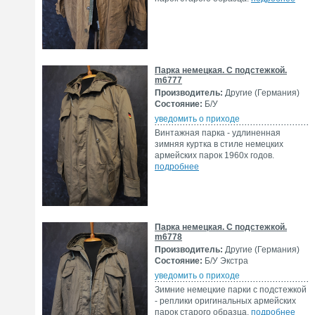
Парка немецкая. С подстежкой.
m6777
Производитель:
Другие (Германия)
Состояние:
Б/У
уведомить о приходе
Винтажная парка - удлиненная
зимняя куртка в стиле немецких
армейских парок 1960х годов.
подробнее
Парка немецкая. С подстежкой.
m6778
Производитель:
Другие (Германия)
Состояние:
Б/У Экстра
уведомить о приходе
Зимние немецкие парки с подстежкой
- реплики оригинальных армейских
парок старого образца.
подробнее