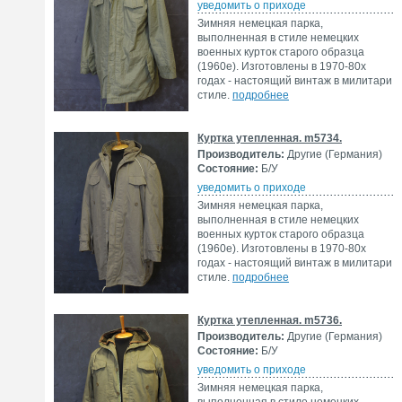
уведомить о приходе
Зимняя немецкая парка,
выполненная в стиле немецких
военных курток старого образца
(1960е). Изготовлены в 1970-80х
годах - настоящий винтаж в милитари
стиле.
подробнее
Куртка утепленная. m5734.
Производитель:
Другие (Германия)
Состояние:
Б/У
уведомить о приходе
Зимняя немецкая парка,
выполненная в стиле немецких
военных курток старого образца
(1960е). Изготовлены в 1970-80х
годах - настоящий винтаж в милитари
стиле.
подробнее
Куртка утепленная. m5736.
Производитель:
Другие (Германия)
Состояние:
Б/У
уведомить о приходе
Зимняя немецкая парка,