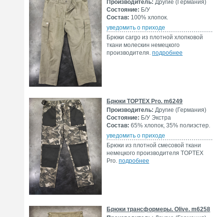
Производитель:
Другие (Германия)
Состояние:
Б/У
Состав:
100% хлопок.
уведомить о приходе
Брюки cargo из плотной хлопковой
ткани молескин немецкого
производителя.
подробнее
Брюки TOPTEX Pro. m6249
Производитель:
Другие (Германия)
Состояние:
Б/У Экстра
Состав:
65% хлопок, 35% полиэстер.
уведомить о приходе
Брюки из плотной смесовой ткани
немецкого производителя TOPTEX
Pro.
подробнее
Брюки трансформеры. Olive. m6258