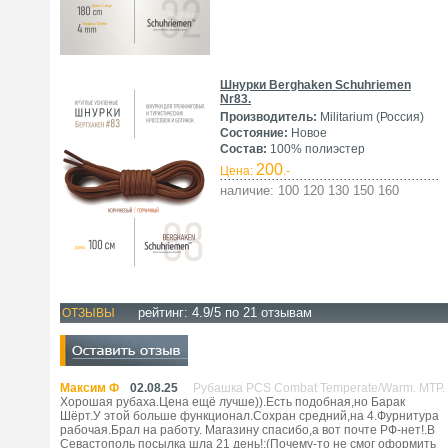
Шнурки Berghaken Schuhriemen
Nr83.
Производитель:
Militarium (Россия)
Состояние:
Новое
Состав:
100% полиэстер
200
Цена:
.-
наличие: 100 120 130 150 160
рейтинг:
4.9
/5 по
21
отзывам
ОТЗЫВЫ
Максим Ф
02.08.25
Рубашка PCS Combat Temperate/Warm. MTP.
Хорошая рубаха.Цена ещё лучше)).Есть подобная,но Барак
Шёрт.У этой больше функционал.Сохран средний,на 4.Фурнитура
рабочая.Брал на работу. Магазину спасибо,а вот почте РФ-нет!.В
Севастополь посылка шла 21 день!:(Почему-то не смог оформить