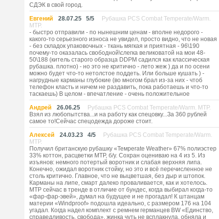
СДЭК в свой город.
Евгений
28.07.25
5
/
5
Рубашка PCS Combat Temperate/Warm.
MTP.
- быстро отправили - по нынешним ценам - вполне недорого -
какого-то серьезного износа не увидел, просто видно, что не новая
- без складок упаковочных - ткань мягкая и приятная - 96\190
почему-то оказалась свободной\слегка великоватой на мои 48-
50\188 (китель старого образца DDPM садился как классическая
рубашка. плотно) - но это не критично - лето жеж ) да и по осени
можно будет что-то нетолстое поддеть. Или больше кушать ) -
нагрудные карманы глубокие (во многом брал из-за них - чтоб
телефон класть и ничем не раздавить, пока работаешь и что-то
таскаешь) В целом - впечатление - очень положительное
Андрей
26.06.25
Рубашка PCS Combat Temperate/Warm. MTP.
Взял из любопытства...и на работу как спецовку...За 360 рублей
самое то!Сейчас спецодежда дороже стоит.
Алексей
24.03.23
4
/
5
Рубашка PCS Combat Temperate/Warm.
MTP.
Получил британскую рубашку «Темреrate Weather» 67% полиэстер
33% коттон, расцветки МТР, б/у. Сохран оцениваю на 4 из 5. Из
изъянов: немного потертый воротник и слабая верхняя липа.
Конечно, ожидал воротник стойку, но это и всё перечисленное не
столь критично. Главное, что не выцветшая, без дыр и штопок.
Карманы на липе, смарт далеко проваливается, как и хотелось.
МТР сейчас в тренде в отличие от бундес, когда выбирал когда-то
«фар-фар-эвей», думал на будущее и не прогадал! К штанцам
материи «Windproof» подошла идеально, с размером 176 на 104
угадал. Когда надел комплект с ремнем германцев BW «Единство,
справедливость, свобода», жинка чуть не всплакнула, обняла и