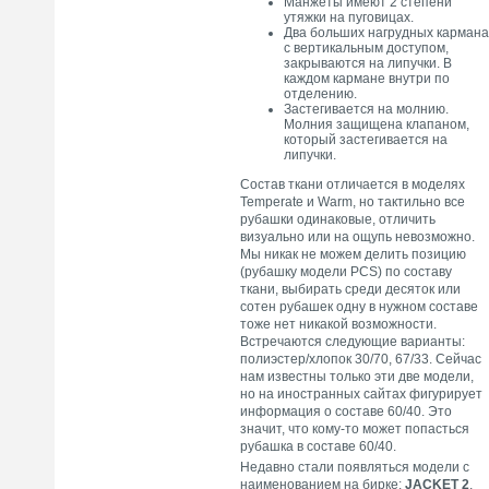
Манжеты имеют 2 степени
утяжки на пуговицах.
Два больших нагрудных кармана
с вертикальным доступом,
закрываются на липучки. В
каждом кармане внутри по
отделению.
Застегивается на молнию.
Молния защищена клапаном,
который застегивается на
липучки.
Состав ткани отличается в моделях
Temperate и Warm, но тактильно все
рубашки одинаковые, отличить
визуально или на ощупь невозможно.
Мы никак не можем делить позицию
(рубашку модели PCS) по составу
ткани, выбирать среди десяток или
сотен рубашек одну в нужном составе
тоже нет никакой возможности.
Встречаются следующие варианты:
полиэстер/хлопок 30/70, 67/33. Сейчас
нам известны только эти две модели,
но на иностранных сайтах фигурирует
информация о составе 60/40. Это
значит, что кому-то может попасться
рубашка в составе 60/40.
Недавно стали появляться модели с
наименованием на бирке:
JACKET 2
,