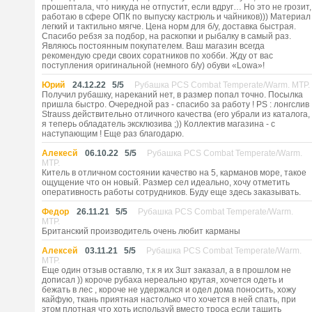
прошептала, что никуда не отпустит, если вдруг… Но это не грозит,
работаю в сфере ОПК по выпуску кастрюль и чайников))) Материал
легкий и тактильно мягче. Цена норм для б/у, доставка быстрая.
Спасибо ребзя за подбор, на раскопки и рыбалку в самый раз.
Являюсь постоянным покупателем. Ваш магазин всегда
рекомендую среди своих соратников по хобби. Жду от вас
поступления оригинальной (немного б/у) обуви «Lowa»!
Юрий
24.12.22
5
/
5
Рубашка PCS Combat Temperate/Warm. MTP.
Получил рубашку, нареканий нет, в размер попал точно. Посылка
пришла быстро. Очередной раз - спасибо за работу ! PS : лонгслив
Strauss действительно отличного качества (его убрали из каталога,
я теперь обладатель эксклюзива ;)) Коллектив магазина - с
наступающим ! Еще раз благодарю.
Алекесй
06.10.22
5
/
5
Рубашка PCS Combat Temperate/Warm.
MTP.
Китель в отличном состоянии качество на 5, карманов море, такое
ощущение что он новый. Размер сел идеально, хочу отметить
оперативность работы сотрудников. Буду еще здесь заказывать.
Федор
26.11.21
5
/
5
Рубашка PCS Combat Temperate/Warm.
MTP.
Британский производитель очень любит карманы
Алексей
03.11.21
5
/
5
Рубашка PCS Combat Temperate/Warm.
MTP.
Еще один отзыв оставлю, т.к я их 3шт заказал, а в прошлом не
дописал )) короче рубаха нереально крутая, хочется одеть и
бежать в лес , короче не удержался и одел дома поносить, хожу
кайфую, ткань приятная настолько что хочется в ней спать, при
этом плотная что хоть используй вместо троса если тащить