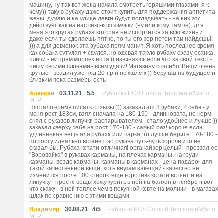
машину, ну так вот жена начала смотреть горящими глазами- я к
чему)) такую рубаху даже стоит купить для поддержания аппетита
жены, думаю и на улице девки будут поглядывать - на них это
действует как на нас секс-костюмчики (ну или кому там че), для
меня это крутая рубаха которая не испортится за всю жизнь и
даже если ты сделаешь пятно, то ты его хер потом там найдешь!!
))) а для девченок эта рубаха прям манит. Я хоть последнее время
как собака сутулая + сдулся, но одевая такую рубаху сразу осанка,
плечи - ну прям морпех епта )) извиняюсь если что за свой текст -
пишу своими словами - всем удачи! Магазину спасибо! Вещи очень
крутые - всадил уже под 20 т.р и не жалею )) беру аш на будущее и
близким пока размеры есть
Алексей
03.11.21
5
/
5
Рубашка PCS Combat Temperate/Warm.
MTP.
Настало время писать отзывы ))) заказал аш 3 рубахи, 2 себе - у
меня рост 183см, взял сначала на 180-190 - длинновата, но норм -
снял с рукавов липучки распарывателем - стало удобнее и лучше ))
заказал сверху себе на рост 170-180 - самый раз! короче если
удлиненная вещь аля рубаха или парка, то лучше берите 170-180 -
по росту идеально встанет, но рукава чуть-чуть короче ито не
сказал бы. Рубаха кстати отличная! органайзер целый - прозвал ее
"Воровайка" в рукавах карманы, на плечах карманы, на груди
карманы, везде карманы, карманы в карманах - цена подарок для
такой качественной вещи, хоть внукам завещай - качество не
изменится после 100 стирок. еще воротник кстати встает и на
липучку - просто вещь! хожу курить в ней на балкон в ноябре и вот
что скажу - в ней теплее чем в покупной ковте на молнии - в магазах
шлак по сравнению с этими вещами
Владимир
30.08.21
4
/
5
Рубашка PCS Combat Temperate/Warm.
MTP.