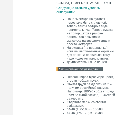
COMBAT, TEMPERATE WEATHER MTP.
Следующие отличия удалось
обнаружить:
Панель велкро на рукавах
перестала быть сплошной,
теперь ленты велкро в виде
прямоугольника. Теперь рукава
не топорщатся в районе
панели, это позитивно
сказалось на внешнем виде и
просто комфорте.
На рукавах (на предплечье)
исчезли вертикальные карманы
для пенки. И правильно, кому
надо - одевает налокотники.
Других отличий я не нашел.
Первая цифра в размере - рост,
вторая - обхват груди.
Обхват груди разделить на 2 =
получим российский размер.
Например: 180/96 - обхват груди
96см / 2 = 48й размер, 104/2=52й
размер итд.
Сверяйте мерки со своими
рубашками.
44-46 (150-160) = 160/88
44-46 (160-170) = 170/88