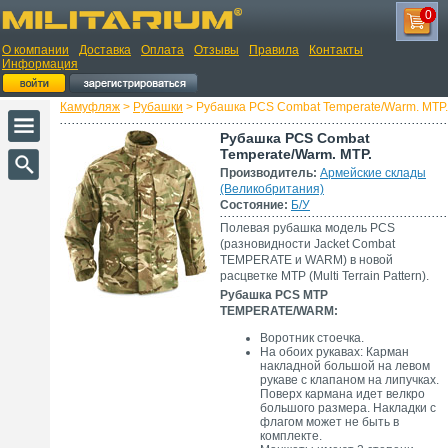
0
О компании
Доставка
Оплата
Отзывы
Правила
Контакты
Информация
Камуфляж
>
Рубашки
> Рубашка PCS Combat Temperate/Warm. MTP.
Рубашка PCS Combat
Temperate/Warm. MTP.
Производитель:
Армейские склады
(Великобритания)
Состояние:
Б/У
Полевая рубашка модель PCS
(разновидности Jacket Combat
TEMPERATE и WARM) в новой
расцветке MTP (Multi Terrain Pattern).
Рубашка PCS MTP
TEMPERATE/WARM:
Воротник стоечка.
На обоих рукавах: Карман
накладной большой на левом
рукаве с клапаном на липучках.
Поверх кармана идет велкро
большого размера. Накладки с
флагом может не быть в
комплекте.