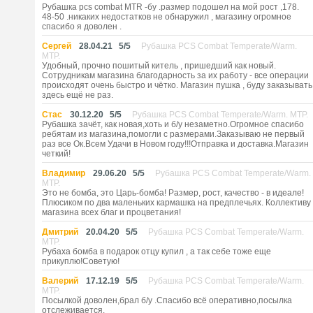
Рубашка pcs combat MTR -бу .размер подошел на мой рост ,178.
48-50 .никаких недостатков не обнаружил , магазину огромное
спасибо я доволен .
Сергей
28.04.21
5
/
5
Рубашка PCS Combat Temperate/Warm.
MTP.
Удобный, прочно пошитый китель , пришедший как новый.
Сотрудникам магазина благодарность за их работу - все операции
происходят очень быстро и чётко. Магазин пушка , буду заказывать
здесь ещё не раз.
Стас
30.12.20
5
/
5
Рубашка PCS Combat Temperate/Warm. MTP.
Рубашка зачёт, как новая,хоть и б/у незаметно.Огромное спасибо
ребятам из магазина,помогли с размерами.Заказываю не первый
раз все Ок.Всем Удачи в Новом году!!!Отправка и доставка.Магазин
четкий!
Владимир
29.06.20
5
/
5
Рубашка PCS Combat Temperate/Warm.
MTP.
Это не бомба, это Царь-бомба! Размер, рост, качество - в идеале!
Плюсиком по два маленьких кармашка на предплечьях. Коллективу
магазина всех благ и процветания!
Дмитрий
20.04.20
5
/
5
Рубашка PCS Combat Temperate/Warm.
MTP.
Рубаха бомба в подарок отцу купил , а так себе тоже еще
прикуплю!Советую!
Валерий
17.12.19
5
/
5
Рубашка PCS Combat Temperate/Warm.
MTP.
Посылкой доволен,брал б/у .Спасибо всё оперативно,посылка
отслеживается.