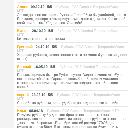
Алекс
09.12.19
5
/
5
Рубашка PCS Combat Temperate/Warm.
MTP.
Легкая,цвет не потеряла. Рукав на "липе" был бы удобнеей, но это
Британия, консерватизм присутствует даже в деталях. Как второй
слой при легком "+" идеальна. Спасибо!
Викинг
28.10.19
5
/
5
Рубашка PCS Combat Temperate/Warm.
MTP.
Китель в хорошем состоянии
Григорий
24.10.19
5
/
5
Рубашка PCS Combat Temperate/Warm.
MTP.
Хорошая рубашка, качественная хоть и не много б.у но своих денег
стоит)
Евгений
16.05.19
5
/
5
Рубашка PCS Combat Temperate/Warm.
MTP.
Посылка пришла быстро.Рубаха супер. Видно немного что б\у в
остальном всё чётко.Огромное спасибо работникам магазина за
отношение к своим покупателям и за подарок также большое
спасибо.
сергей
23.03.19
5
/
5
Рубашка PCS Combat Temperate/Warm.
MTP.
Спасибо за рубашки,очень удобные,за подарок тоже спасибо.
Илья
08.04.18
Рубашка PCS Combat Temperate/Warm. MTP.
Получил рубашку б.у.до этого брал в состояние ,,как новая,,
разницы совершенно не заметил правда нет рубашки в состоянии
,,новая,, чтоб сравнить.Брал британский размер 170\96 длина
рукава от плеча 56см. Я это знал заранее так как буду носить с