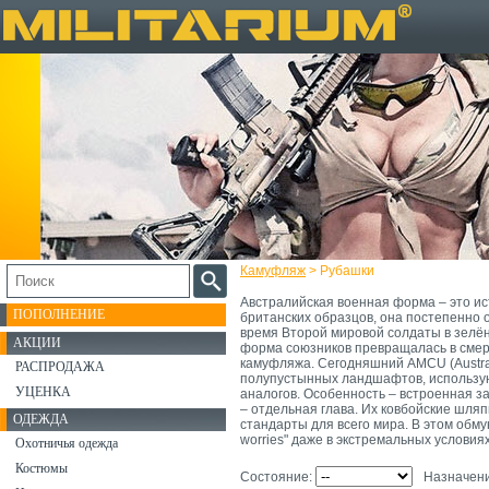
Камуфляж
> Рубашки
Австралийская военная форма – это ис
ПОПОЛНЕНИЕ
британских образцов, она постепенно 
время Второй мировой солдаты в зелё
АКЦИИ
форма союзников превращалась в смер
камуфляжа. Сегодняшний AMCU (Austral
РАСПРОДАЖА
полупустынных ландшафтов, использую
УЦЕНКА
аналогов. Особенность – встроенная з
– отдельная глава. Их ковбойские шляп
ОДЕЖДА
стандарты для всего мира. В этом обм
worries" даже в экстремальных условиях
Охотничья одежда
Костюмы
Состояние:
Назначен