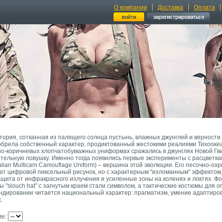
О компании
Доставка
Оплата
тория, сотканная из палящего солнца пустынь, влажных джунглей и верности
обрела собственный характер, продиктованный жестокими реалиями Тихоокеа
но-коричневых хлопчатобумажных униформах сражались в джунглях Новой Гви
тельную ловушку. Именно тогда появились первые эксперименты с расцветка
ian Multicam Camouflage Uniform) – вершина этой эволюции. Его песочно-ох
т цифровой пиксельный рисунок, но с характерным "изломанным" эффектом
ащита от инфракрасного излучения и усиленные зоны на коленях и локтях. 
ы "slouch hat" с загнутым краем стали символом, а тактические костюмы для
ундировании читается национальный характер: прагматизм, умение адаптиров
.
ие: