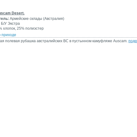
scam Desert.
тель:
Армейские склады (Австралия)
Б/У Экстра
 хлопок, 25% полиэстер
о приходе
ая полевая рубашка австралийских ВС в пустынном камуфляже Auscam.
подр