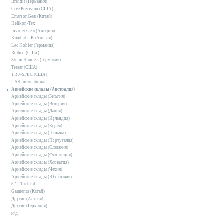
Brandit (Германия)
Crye Precision (США)
EmersonGear (Китай)
Helikon-Tex
Invader Gear (Австрия)
Kombat UK (Англия)
Leo Kohler (Германия)
Rothco (США)
Sturm Handels (Германия)
Teesar (США)
TRU-SPEC (США)
USN International
Армейские склады (Австралия)
Армейские склады (Бельгия)
Армейские склады (Венгрия)
Армейские склады (Дания)
Армейские склады (Ирландия)
Армейские склады (Корея)
Армейские склады (Польша)
Армейские склады (Португалия)
Армейские склады (Словакия)
Армейские склады (Финляндия)
Армейские склады (Хорватия)
Армейские склады (Чехия)
Армейские склады (Югославия)
5.11 Tactical
Garments (Китай)
Другие (Англия)
Другие (Германия)
н/д