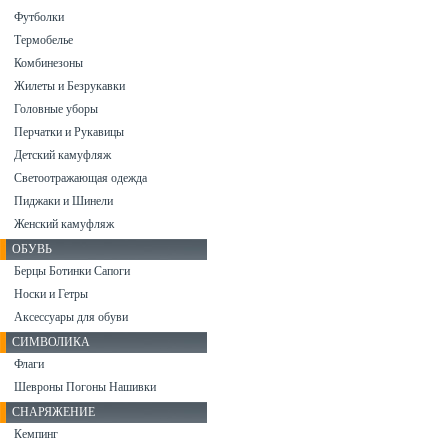
Футболки
Термобелье
Комбинезоны
Жилеты и Безрукавки
Головные уборы
Перчатки и Рукавицы
Детский камуфляж
Светоотражающая одежда
Пиджаки и Шинели
Женский камуфляж
ОБУВЬ
Берцы Ботинки Сапоги
Носки и Гетры
Аксессуары для обуви
СИМВОЛИКА
Флаги
Шевроны Погоны Нашивки
СНАРЯЖЕНИЕ
Кемпинг