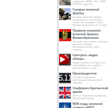
терминов: USMC, ACU, DPM,
ECWCS и другие.
Галереи военной
формы
Галереи военной формы
вооруженных сил разных
стран. Фотографии с мест
боевых действий и не только.
Правила ношения
военной формы
Великобритании
Полный свод правил ношения
военной одежды
Великобритании. 1200
страниц.
Смотреть видео
обзоры
Видео ролики в которых мы
показываем наш товар и
рассказываем о нем.
Производители
Статьи о компаниях
производителях военной
одежды.
Униформа британской
армии
Полное описание униформы
британской армии
NSN коды военной
одежды НАТО