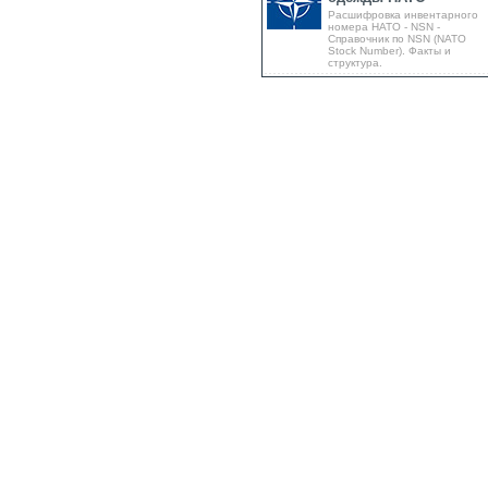
Расшифровка инвентарного
номера НАТО - NSN -
Справочник по NSN (NATO
Stock Number). Факты и
структура.