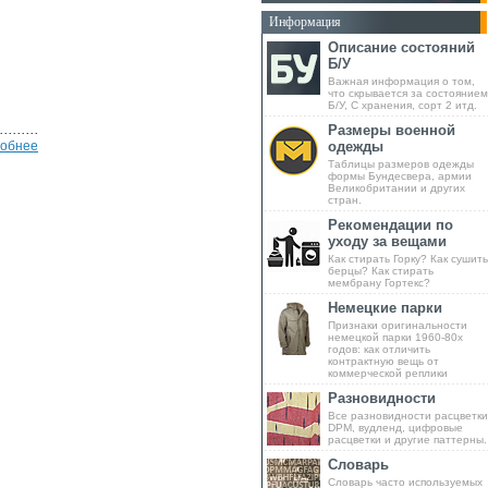
Информация
Описание состояний
Б/У
Важная информация о том,
что скрывается за состоянием
Б/У, С хранения, сорт 2 итд.
Размеры военной
обнее
одежды
Таблицы размеров одежды
формы Бундесвера, армии
Великобритании и других
стран.
Рекомендации по
уходу за вещами
Как стирать Горку? Как сушить
берцы? Как стирать
мембрану Гортекс?
Немецкие парки
Признаки оригинальности
немецкой парки 1960-80х
годов: как отличить
контрактную вещь от
коммерческой реплики
Разновидности
Все разновидности расцветки
DPM, вудленд, цифровые
расцветки и другие паттерны.
Словарь
Словарь часто используемых