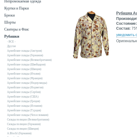
Непромокаемая одежда
Куртки и Парки
Рубашка Au
Брюки
Производи
Шорты
Состояние:
Состав:
75%
Свитеры и Флис
уведомить 
Рубашки
Оригинальн
- ВСЕ -
Другие
Армейские склады (Австрия)
Армейские склады (Германия)
Армейские склады (Великобритания)
Армейские склады (Швейцария)
Армейские склады (Швеция)
Армейские склады (Италия)
Армейские склады (Франция)
Армейские склады (Нидерланды)
Армейские склады (Норвегия)
Армейские склады (Сербия)
Армейские склады (США)
Армейские склады (Греция)
Армейские склады (Испания)
Армейские склады (Турция)
Армейские склады (Чехословакия)
Склады полиции (Великобритания)
Склады полиции (Германия)
Склады полиции (Швеция)
A.Blochl (Германия)