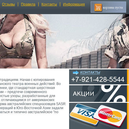
Отзывы
Правила
Контакты
Информация
корзина пуста
 традициям. Начав с копирования
нского театра военных действий. Во
неи, где стандартная шерстяная
ми – предтечи современного
ристые узоры, разработанные для
, отличающимся от американских
Форма австралийских спецназовцев SASR
 операций в Юго-Восточной Азии задали
аться и типично австралийское "no