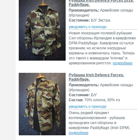
Рубашка Irish Defence Forces 2018.
Paddyflage.
Производитель:
Армейские склады
(Ирландия)
Состояние:
Б/У Экстра
уведомить о приходе
Новая генерация полевой рубашки
Сил обороны Ирландии в камуфляже
DPM-Paddyflage. Камуфляж остался
прежним, но исчезли нагрудные
карманы и изменилась ткань. Теперь
это твилл с жаккардом "елочка" и
армированием рипстоп.
подробнее
Рубашка Irish Defence Forces.
Paddyflage.
Производитель:
Армейские склады
(Ирландия)
Состояние:
Б/У
Состав:
70% хлопок, 30% пэ
уведомить о приходе
Очень редкий предмет
коллекционирования - рубашка
ирландских сил обороны в
камуфляже Paddyflage (Irish DPM).
подробнее