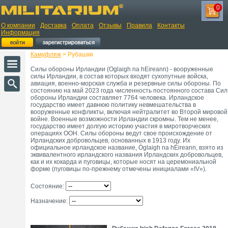
0
О компании
Доставка
Оплата
Отзывы
Правила
Контакты
Информация
Камуфляж
> Рубашки
Силы обороны Ирландии (Oglaigh na hEireann) - вооруженные
силы Ирландии, в состав которых входят сухопутные войска,
авиация, военно-морская служба и резервные силы обороны. По
состоянию на май 2023 года численность постоянного состава Сил
обороны Ирландии составляет 7764 человека. Ирландское
государство имеет давнюю политику невмешательства в
вооруженные конфликты, включая нейтралитет во Второй мировой
войне. Военные возможности Ирландии скромны. Тем не менее,
государство имеет долгую историю участия в миротворческих
операциях ООН. Силы обороны ведут свое происхождение от
Ирландских добровольцев, основанных в 1913 году. Их
официальное ирландское название, Óglaigh na hÉireann, взято из
эквивалентного ирландского названия Ирландских добровольцев,
как и их кокарда и пуговицы, которые носят на церемониальной
форме (пуговицы по-прежнему отмечены инициалами «IV»).
Состояние:
Назначение: