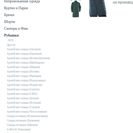
Непромокаемая одежда
на производ
Куртки и Парки
Брюки
Шорты
Свитеры и Флис
Рубашки
- ВСЕ -
Другие
Армейские склады (Австрия)
Армейские склады (Германия)
Армейские склады (Великобритания)
Армейские склады (Швейцария)
Армейские склады (Швеция)
Армейские склады (Италия)
Армейские склады (Франция)
Армейские склады (Нидерланды)
Армейские склады (Норвегия)
Армейские склады (Сербия)
Армейские склады (США)
Армейские склады (Греция)
Армейские склады (Испания)
Армейские склады (Турция)
Армейские склады (Чехословакия)
Склады полиции (Великобритания)
Склады полиции (Германия)
Склады полиции (Швеция)
A.Blochl (Германия)