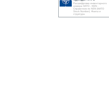
Расшифровка инвентарного
номера НАТО - NSN -
Справочник по NSN (NATO
Stock Number). Факты и
структура.