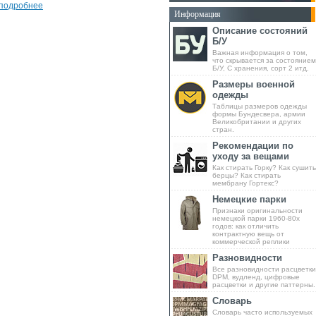
подробнее
Информация
Описание состояний
Б/У
Важная информация о том,
что скрывается за состоянием
Б/У, С хранения, сорт 2 итд.
Размеры военной
одежды
Таблицы размеров одежды
формы Бундесвера, армии
Великобритании и других
стран.
Рекомендации по
уходу за вещами
Как стирать Горку? Как сушить
берцы? Как стирать
мембрану Гортекс?
Немецкие парки
Признаки оригинальности
немецкой парки 1960-80х
годов: как отличить
контрактную вещь от
коммерческой реплики
Разновидности
Все разновидности расцветки
DPM, вудленд, цифровые
расцветки и другие паттерны.
Словарь
Словарь часто используемых