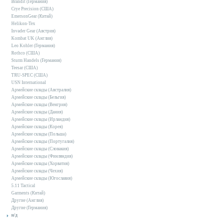
Brandit (Германия)
Crye Precision (США)
EmersonGear (Китай)
Helikon-Tex
Invader Gear (Австрия)
Kombat UK (Англия)
Leo Kohler (Германия)
Rothco (США)
Sturm Handels (Германия)
Teesar (США)
TRU-SPEC (США)
USN International
Армейские склады (Австралия)
Армейские склады (Бельгия)
Армейские склады (Венгрия)
Армейские склады (Дания)
Армейские склады (Ирландия)
Армейские склады (Корея)
Армейские склады (Польша)
Армейские склады (Португалия)
Армейские склады (Словакия)
Армейские склады (Финляндия)
Армейские склады (Хорватия)
Армейские склады (Чехия)
Армейские склады (Югославия)
5.11 Tactical
Garments (Китай)
Другие (Англия)
Другие (Германия)
н/д