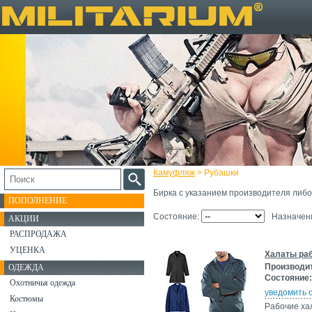
Камуфляж
> Рубашки
Бирка с указанием производителя либо о
ПОПОЛНЕНИЕ
Состояние:
Назначен
АКЦИИ
РАСПРОДАЖА
УЦЕНКА
Халаты раб
Производи
ОДЕЖДА
Состояние:
Охотничья одежда
уведомить 
Костюмы
Рабочие ха