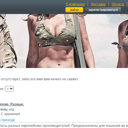
О компании
Доставка
Оплата
тсутствует, либо его имя вам ничего не скажет.
ие:
очие. Разные.
тель:
н/д
С хранения
о приходе
латы разных европейских производителей. Предназначены для ношения во 