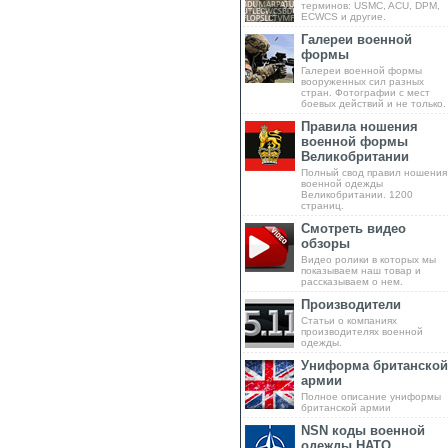
терминов: USMC, ACU, DPM,
ECWCS и другие.
Галереи военной
формы
Галереи военной формы
вооруженных сил разных
стран. Фотографии с мест
боевых действий и не только.
Правила ношения
военной формы
Великобритании
Полный свод правил ношения
военной одежды
Великобритании. 1200
страниц.
Смотреть видео
обзоры
Видео ролики в которых мы
показываем наш товар и
рассказываем о нем.
Производители
Статьи о компаниях
производителях военной
одежды.
Униформа британской
армии
Полное описание униформы
британской армии
NSN коды военной
одежды НАТО