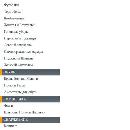
Футболки
Термобелье
Комбинезоны
Жилеты и Безрукавки
Головные уборы
Перчатки и Рукавицы
Детский камуфляж
Светоотражающая одежда
Пиджаки и Шинели
Женский камуфляж
ОБУВЬ
Берцы Ботинки Сапоги
Носки и Гетры
Аксессуары для обуви
СИМВОЛИКА
Флаги
Шевроны Погоны Нашивки
СНАРЯЖЕНИЕ
Кемпинг