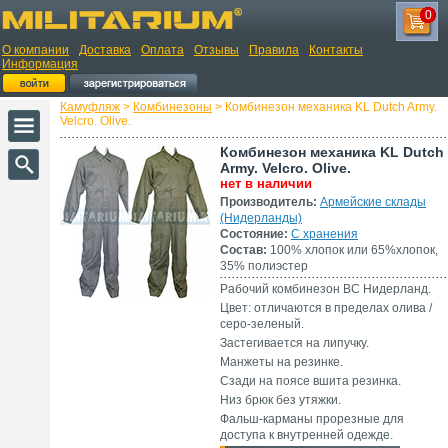
0
О компании
Доставка
Оплата
Отзывы
Правила
Контакты
Информация
Камуфляж
>
Комбинезоны
> Комбинезон механика KL Dutch Army.
Velcro. Olive.
Комбинезон механика KL Dutch
Army. Velcro. Olive.
нет в наличии
Производитель:
Армейские склады
(Нидерланды)
Состояние:
С хранения
Состав:
100% хлопок или 65%хлопок,
35% полиэстер
Рабочий комбинезон ВС Нидерланд.
Цвет: отличаются в пределах олива /
серо-зеленый.
Застегивается на липучку.
Манжеты на резинке.
Сзади на поясе вшита резинка.
Низ брюк без утяжки.
Фальш-карманы прорезные для
доступа к внутренней одежде.