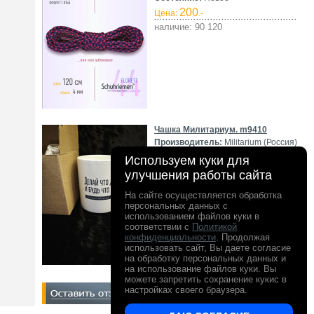
200
Цена:
.-
наличие: 90 120
Чашка Милитариум. m9410
Производитель:
Militarium (Россия)
Состояние:
С хранения
Используем куки для
300
225
Цена:
.-
улучшения работы сайта
наличие: б/р
На сайте осуществляется обработка
персональных данных с
использованием файлов куки в
соответствии с
Политикой
конфиденциальности
. Продолжая
использовать сайт, Вы даете согласие
на обработку персональных данных и
на использование файлов куки. Вы
можете запретить сохранение кукис в
настройках своего браузера.