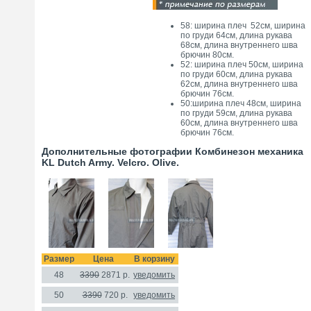
58: ширина плеч 52см, ширина
по груди 64см, длина рукава
68см, длина внутреннего шва
брючин 80см.
52: ширина плеч 50см, ширина
по груди 60см, длина рукава
62см, длина внутреннего шва
брючин 76см.
50:ширина плеч 48см, ширина
по груди 59см, длина рукава
60см, длина внутреннего шва
брючин 76см.
Дополнительные фотографии Комбинезон механика
KL Dutch Army. Velcro. Olive.
Размер
Цена
В корзину
48
3390
2871
р.
уведомить
50
3390
720
р.
уведомить