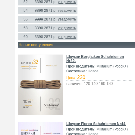
52
3390
2871 р.
уведомить
54
3390
2871 р.
уведомить
56
3390
2871 р.
уведомить
58
3390
2871 р.
уведомить
60
3390
2871 р.
уведомить
Новые поступления:
Шнурки Berghaken Schuhriemen
Nr32.
Производитель:
Militarium (Россия)
Состояние:
Новое
220
Цена:
.-
наличие: 120 140 160 180
Шнурки Florett Schuhriemen Nr44.
Производитель:
Militarium (Россия)
Состояние:
Новое