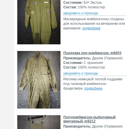
Состояние:
Б/У Экстра
Состав:
100% полиэстер
уведомить о приходе
Маскарадные комбинезоны созданы
для использования на вечеринке или
карнавале.
подробнее
Поддевка под комбинезон. m8003
Производитель:
Другие (Германия)
Состояние:
С хранения
Состав:
100% полиэстер
уведомить о приходе
Реплика немецкой теплой поддевки
под танковый комбинезон
бундесвера.
подробнее
Полукомбинезон рыболовный
винтажный. m9212
Производитель:
Другие (Германия)