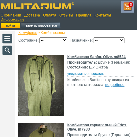
0
О компании
Доставка
Оплата
Отзывы
Правила
Контакты
Информация
Камуфляж
> Комбинезоны
Состояние:
Назначение:
Комбинезон Sanfor. Olive. m8524
Производитель:
Другие (Германия)
Состояние:
Б/У Экстра
уведомить о приходе
Комбинезон Sanfor на пуговицах из
плотного материала.
подробнее
Комбинезон карнавальный Fries.
Olive. m7933
Производитель:
Другие (Германия)