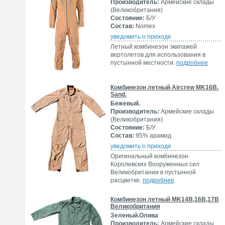
Производитель:
Армейские склады
(Великобритания)
Состояние:
Б/У
Состав:
Nomex
уведомить о приходе
Летный комбинезон экипажей
вертолетов для использования в
пустынной местности.
подробнее
Комбинезон летный Aircrew MK16B.
Sand.
Бежевый.
Производитель:
Армейские склады
(Великобритания)
Состояние:
Б/У
Состав:
95% арамид
уведомить о приходе
Оригинальный комбинезон
Королевских Вооруженных сил
Великобритании в пустынной
расцветке.
подробнее
Комбинезон летный MK14B,16B,17B
Великобритания
Зеленый.Олива
Производитель:
Армейские склады