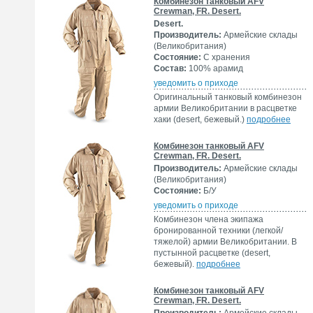
Комбинезон танковый AFV
Crewman, FR. Desert.
Desert.
Производитель:
Армейские склады
(Великобритания)
Состояние:
С хранения
Состав:
100% арамид
уведомить о приходе
Оригинальный танковый комбинезон
армии Великобритании в расцветке
хаки (desert, бежевый.)
подробнее
Комбинезон танковый AFV
Crewman, FR. Desert.
Производитель:
Армейские склады
(Великобритания)
Состояние:
Б/У
уведомить о приходе
Комбинезон члена экипажа
бронированной техники (легкой/
тяжелой) армии Великобритании. В
пустынной расцветке (desert,
бежевый).
подробнее
Комбинезон танковый AFV
Crewman, FR. Desert.