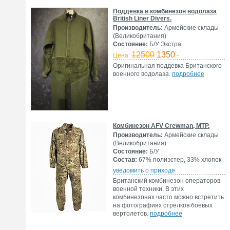
Поддевка в комбинезон водолаза
British Liner Divers.
Производитель:
Армейские склады
(Великобритания)
Состояние:
Б/У Экстра
12500
1350
Цена:
.-
Оригинальная поддевка Британского
военного водолаза.
подробнее
Комбинезон AFV Crewman, MTP.
Производитель:
Армейские склады
(Великобритания)
Состояние:
Б/У
Состав:
67% полиэстер, 33% хлопок
уведомить о приходе
Британский комбинезон операторов
военной техники. В этих
комбинезонах часто можно встретить
на фотографиях стрелков боевых
вертолетов.
подробнее