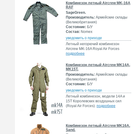
Комбинезон летный Aircrew MK-16A
RAF
SageGreen.
Производитель:
Армейские склады
(Великобритания)
Состояние:
Б/У
Состав:
Nomex
уведомить о приходе
Летный негорючий комбинезон
Aircrew MK-16A Royal Air Forces
подробнее
Комбинезон летный Aircrew MK14A,
MK15T.
Производитель:
Армейские склады
(Великобритания)
Состояние:
Б/У
уведомить о приходе
Летный комбинезон, модели 14A и
15T Королевских воздушных сил
(Royal Air Forces).
подробнее
Комбинезон летный Aircrew MK16A.
Sand.