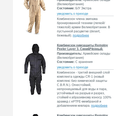
Производитель:
Армейские склады
(Великобритания)
Состояние:
Б/У Экстра
уведомить о приходе
Комбинезон члена экипажа
бронированной техники (легкой/
тяжелой) армии Великобритании. В
пустынной расцветке (desert,
бежевый).
подробнее
Комбинезон химзащиты Remploy
Peeler Layer 3. Синий/Черный.
Производитель:
Армейские склады
(Великобритания)
Состояние:
С хранения
уведомить о приходе
Комбинезон - третий внешний слой
комплекта одежды CR-1 (новый
комплекс био-химической защиты
C.B.R.N.). Огнестойкий,
непроницаемый для воды и пара,
устойчивый на разрыв и разрез,
стойкий к абразивному износу. 100%
арамид с ePTFE-мембраной и
добавлением кевлара.
подробнее
Комбинезон химзащиты Remploy