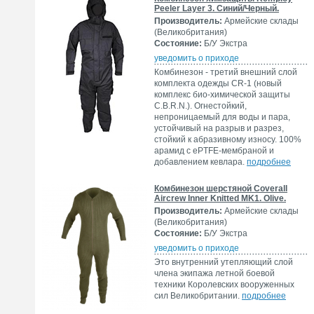
Peeler Layer 3. Синий/Черный.
Производитель:
Армейские склады
(Великобритания)
Состояние:
Б/У Экстра
уведомить о приходе
Комбинезон - третий внешний слой
комплекта одежды CR-1 (новый
комплекс био-химической защиты
C.B.R.N.). Огнестойкий,
непроницаемый для воды и пара,
устойчивый на разрыв и разрез,
стойкий к абразивному износу. 100%
арамид с ePTFE-мембраной и
добавлением кевлара.
подробнее
Комбинезон шерстяной Coverall
Aircrew Inner Knitted MK1. Olive.
Производитель:
Армейские склады
(Великобритания)
Состояние:
Б/У Экстра
уведомить о приходе
Это внутренний утепляющий слой
члена экипажа летной боевой
техники Королевских вооруженных
сил Великобритании.
подробнее