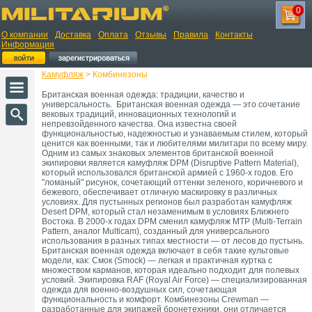
0
О компании
Доставка
Оплата
Отзывы
Правила
Контакты
Информация
Камуфляж
> Комбинезоны
Британская военная одежда: традиции, качество и
универсальность. Британская военная одежда — это сочетание
вековых традиций, инновационных технологий и
непревзойденного качества. Она известна своей
функциональностью, надежностью и узнаваемым стилем, который
ценится как военными, так и любителями милитари по всему миру.
Одним из самых знаковых элементов британской военной
экипировки является камуфляж DPM (Disruptive Pattern Material),
который использовался британской армией с 1960-х годов. Его
"ломаный" рисунок, сочетающий оттенки зеленого, коричневого и
бежевого, обеспечивает отличную маскировку в различных
условиях. Для пустынных регионов был разработан камуфляж
Desert DPM, который стал незаменимым в условиях Ближнего
Востока. В 2000-х годах DPM сменил камуфляж MTP (Multi-Terrain
Pattern, аналог Multicam), созданный для универсального
использования в разных типах местности — от лесов до пустынь.
Британская военная одежда включает в себя такие культовые
модели, как: Смок (Smock) — легкая и практичная куртка с
множеством карманов, которая идеально подходит для полевых
условий. Экипировка RAF (Royal Air Force) — специализированная
одежда для военно-воздушных сил, сочетающая
функциональность и комфорт. Комбинезоны Crewman —
разработанные для экипажей бронетехники, они отличается