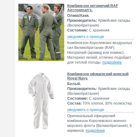
Комбинезон негорючий RAF
Aircrewman's.
Олива/Хаки.
Производитель:
Армейские склады
(Великобритания)
Состояние:
С хранения
уведомить о приходе
Комбинезон Королевских воздушных
сил Великобритании (RAF).
Негорючий (арамид или номекс).
Материал легкий, отлично подойдет
для теплой погоды.
подробнее
Комбинезон офицерский морской
Royal Navy.
Белый.
Производитель:
Армейские склады
(Великобритания)
Состояние:
С хранения
Состав:
70% хлопок, 30% полиэстер.
уведомить о приходе
Оригинальный офицерский
комбинезон Королевского военно-
морского флота (Великобритания). 6
карманов.
подробнее