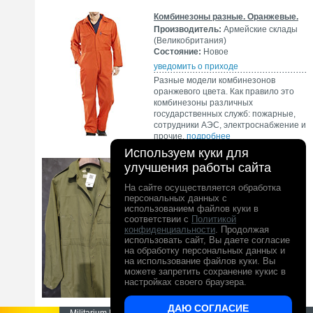
Комбинезоны разные. Оранжевые.
Производитель:
Армейские склады
(Великобритания)
Состояние:
Новое
уведомить о приходе
Разные модели комбинезонов
оранжевого цвета. Как правило это
комбинезоны различных
государственных служб: пожарные,
сотрудники АЭС, электроснабжение и
прочие.
подробнее
Используем куки для
УЦЕНКА. Комбинезон британский.
улучшения работы сайта
m9330
Производитель:
Армейские склады
На сайте осуществляется обработка
(Великобритания)
персональных данных с
Состояние:
Б/У
использованием файлов куки в
соответствии с
Политикой
уведомить о приходе
конфиденциальности
. Продолжая
Армейский британский комбинезон в
использовать сайт, Вы даете согласие
полностью рабочем состоянии, но с
на обработку персональных данных и
дефектами - штопки и загрязнения.
на использование файлов куки. Вы
подробнее
можете запретить сохранение кукис в
настройках своего браузера.
ДАЮ СОГЛАСИЕ