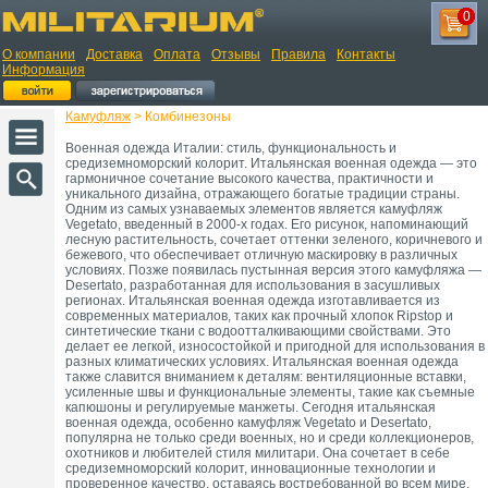
0
О компании
Доставка
Оплата
Отзывы
Правила
Контакты
Информация
Камуфляж
> Комбинезоны
Военная одежда Италии: стиль, функциональность и
средиземноморский колорит. Итальянская военная одежда — это
гармоничное сочетание высокого качества, практичности и
уникального дизайна, отражающего богатые традиции страны.
Одним из самых узнаваемых элементов является камуфляж
Vegetato, введенный в 2000-х годах. Его рисунок, напоминающий
лесную растительность, сочетает оттенки зеленого, коричневого и
бежевого, что обеспечивает отличную маскировку в различных
условиях. Позже появилась пустынная версия этого камуфляжа —
Desertato, разработанная для использования в засушливых
регионах. Итальянская военная одежда изготавливается из
современных материалов, таких как прочный хлопок Ripstop и
синтетические ткани с водоотталкивающими свойствами. Это
делает ее легкой, износостойкой и пригодной для использования в
разных климатических условиях. Итальянская военная одежда
также славится вниманием к деталям: вентиляционные вставки,
усиленные швы и функциональные элементы, такие как съемные
капюшоны и регулируемые манжеты. Сегодня итальянская
военная одежда, особенно камуфляж Vegetato и Desertato,
популярна не только среди военных, но и среди коллекционеров,
охотников и любителей стиля милитари. Она сочетает в себе
средиземноморский колорит, инновационные технологии и
проверенное качество, оставаясь востребованной во всем мире.