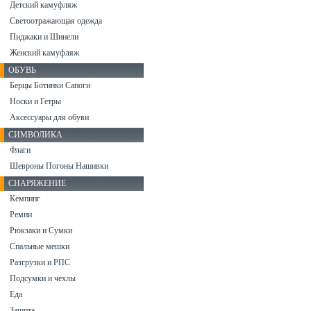
Детский камуфляж
Светоотражающая одежда
Пиджаки и Шинели
Женский камуфляж
ОБУВЬ
Берцы Ботинки Сапоги
Носки и Гетры
Аксессуары для обуви
СИМВОЛИКА
Флаги
Шевроны Погоны Нашивки
СНАРЯЖЕНИЕ
Кемпинг
Ремни
Рюкзаки и Сумки
Спальные мешки
Разгрузки и РПС
Подсумки и чехлы
Еда
Защита