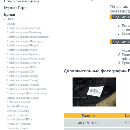
Непромокаемая одежда
По составу 
Куртки и Парки
состав вход
Брюки
- ВСЕ -
Другие
Боль
Армейские склады (Австрия)
заме
Армейские склады (Германия)
Можн
Армейские склады (Великобритания)
Армейские склады (Швейцария)
Армейские склады (Швеция)
Армейские склады (Италия)
Указ
Армейские склады (Франция)
Разм
обхв
Армейские склады (Нидерланды)
Брюк
Армейские склады (Норвегия)
Армейские склады (США)
Дополнительные фотографии Б
Армейские склады (ГДР)
Армейские склады (Греция)
Армейские склады (Россия)
Армейские склады (Турция)
Армейские склады (Чехословакия)
Склады полиции (Великобритания)
Склады полиции (Германия)
A.Blochl (Германия)
Bershka (Испания)
Blue Castle (Англия)
Brandit (Германия)
Размер
Це
Crye Precision (США)
46 (170-180)
63
Decathlon (Франция)
Deerhunter (Дания)