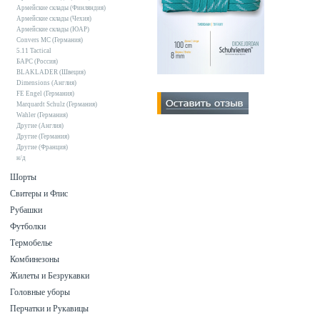
Армейские склады (Финляндия)
Армейские склады (Чехия)
Армейские склады (ЮАР)
Convers MC (Германия)
5.11 Tactical
БАРС (Россия)
BLAKLADER (Швеция)
Dimensions (Англия)
FE Engel (Германия)
Marquardt Schulz (Германия)
Wahler (Германия)
Другие (Англия)
Другие (Германия)
Другие (Франция)
н/д
Шорты
Свитеры и Флис
Рубашки
Футболки
Термобелье
Комбинезоны
Жилеты и Безрукавки
Головные уборы
Перчатки и Рукавицы