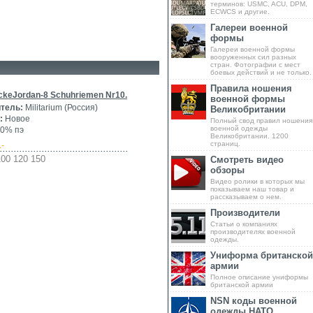
терминов: USMC, ACU, DPM,
ECWCS и другие.
Галереи военной
формы
Галереи военной формы
вооруженных сил разных
стран. Фотографии с мест
боевых действий и не только.
Правила ношения
ckeJordan-8 Schuhriemen Nr10.
военной формы
тель:
Militarium (Россия)
Великобритании
:
Новое
Полный свод правил ношения
военной одежды
0% пэ
Великобритании. 1200
страниц.
.-
100 120 150
Смотреть видео
обзоры
Видео ролики в которых мы
показываем наш товар и
рассказываем о нем.
Производители
Статьи о компаниях
производителях военной
одежды.
Униформа британской
армии
Полное описание униформы
британской армии
NSN коды военной
одежды НАТО