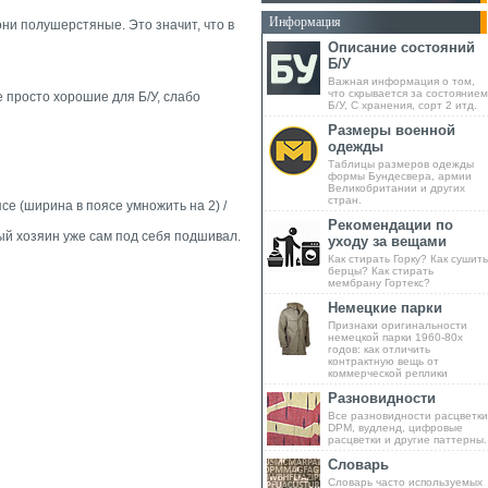
Информация
они полушерстяные. Это значит, что в
Описание состояний
Б/У
Важная информация о том,
что скрывается за состоянием
 просто хорошие для Б/У, слабо
Б/У, С хранения, сорт 2 итд.
Размеры военной
одежды
Таблицы размеров одежды
формы Бундесвера, армии
Великобритании и других
стран.
се (ширина в поясе умножить на 2) /
Рекомендации по
ый хозяин уже сам под себя подшивал.
уходу за вещами
Как стирать Горку? Как сушить
берцы? Как стирать
мембрану Гортекс?
Немецкие парки
Признаки оригинальности
немецкой парки 1960-80х
годов: как отличить
контрактную вещь от
коммерческой реплики
Разновидности
Все разновидности расцветки
DPM, вудленд, цифровые
расцветки и другие паттерны.
Словарь
Словарь часто используемых