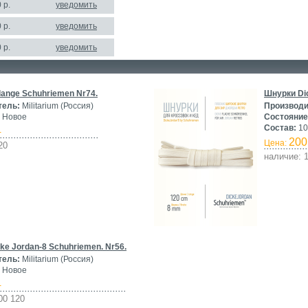
 р.
уведомить
 р.
уведомить
 р.
уведомить
ange Schuhriemen Nr74.
Шнурки Di
тель:
Militarium (Россия)
Производи
Новое
Состояние
Состав:
10
-
200
Цена:
20
наличие: 
ke Jordan-8 Schuhriemen. Nr56.
тель:
Militarium (Россия)
Новое
-
00 120