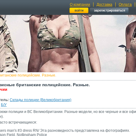
О компании
Доставка
Оплата
итанские полицейские. Разные.
исные британские полицейские. Разные.
ичии
тель:
Склады полиции (Великобритания)
Б/У
юки полиции и ВС Великобритании. Разные модели, но все черные и все офис
).
асто встречающиеся:
sers man's #3 dress RN/ Эта разновидность представлена на фотографиях.
son Field, Nottingham Police