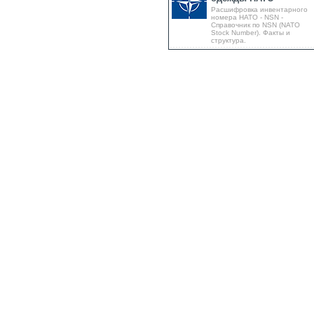
Расшифровка инвентарного
номера НАТО - NSN -
Справочник по NSN (NATO
Stock Number). Факты и
структура.