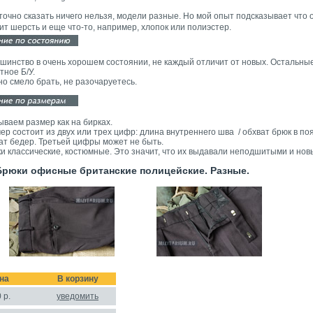
точно сказать ничего нельзя, модели разные. Но мой опыт подсказывает что 
ит шерсть и еще что-то, например, хлопок или полиэстер.
шинство в очень хорошем состоянии, не каждый отличит от новых. Остальные
тное Б/У.
о смело брать, не разочаруетесь.
ываем размер как на бирках.
ер состоит из двух или трех цифр: длина внутреннего шва / обхват брюк в поя
ат бедер. Третьей цифры может не быть.
и классические, костюмные. Это значит, что их выдавали неподшитыми и нов
рюки офисные британские полицейские. Разные.
на
В корзину
0
р.
уведомить