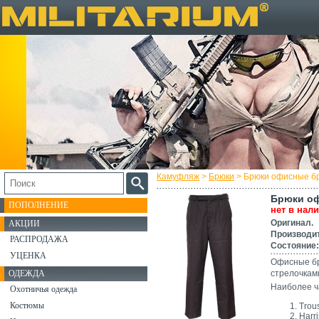
Камуфляж
>
Брюки
> Брюки офисные бр
Брюки оф
ПОПОЛНЕНИЕ
нет в нал
Оригинал.
АКЦИИ
Производи
РАСПРОДАЖА
Состояние:
УЦЕНКА
Офисные бр
ОДЕЖДА
стрелочками
Наиболее ч
Охотничья одежда
Костюмы
Trou
Harri