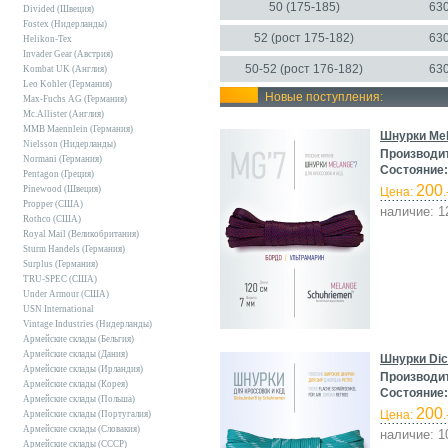
50 (175-185)
630
Divided (Швеция)
Fostex (Нидерланды)
52 (рост 175-182)
630
Helikon-Tex
Invader Gear (Австрия)
50-52 (рост 176-182)
630
Kombat UK (Англия)
Leo Kohler (Германия)
Новые поступления:
Max-Fuchs AG (Германия)
Mc.Allister (Англия)
MMB Maennlein (Германия)
Шнурки Mel
Nielsson (Нидерланды)
Производи
Normani (Германия)
Состояние:
Pentagon (Греция)
200
Pinewood (Швеция)
Цена:
.
Propper (США)
наличие: 1
Rothco (США)
Royal Mail (Великобритания)
Sturm Handels (Германия)
Surplus (Германия)
TRU-SPEC (США)
Under Armour (США)
USN International
Vintage Industries (Нидерланды)
Армейские склады (Бельгия)
Армейские склады (Дания)
Шнурки Dic
Армейские склады (Ирландия)
Производи
Армейские склады (Корея)
Состояние:
Армейские склады (Польша)
200
Цена:
.
Армейские склады (Португалия)
Армейские склады (Словакия)
наличие: 1
Армейские склады (СССР)