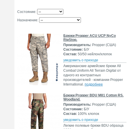
Состояние:
Назначение:
Брюки Propper ACU UCP NyCo
RipStop.
Производитель:
Propper (США)
Состояние:
Б/У
Состав:
50/50 нейлон/хлопок
уведомить о приходе
Американские армейские брюки All
Combat Uniform All Terrain Digital от
одного из контрактных
производителей - компании Propper
International.
подробнее
Брюки Propper BDU M81 Cotton RS.
Woodland.
Производитель:
Propper (США)
Состояние:
Б/У
Состав:
100% хлопок
уведомить о приходе
Легкие полевые брюки BDU образца