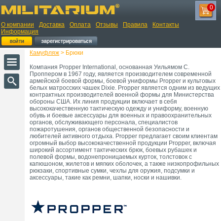
0
О компании
Доставка
Оплата
Отзывы
Правила
Контакты
Информация
Камуфляж
> Брюки
Компания Propper International, основанная Уильямом С.
Проппером в 1967 году, является производителем современной
армейской боевой формы, боевой униформы Propper и культовых
белых матросских чашек Dixie. Propper является одним из ведущих
контрактных производителей военной формы для Министерства
обороны США. Их линия продукции включает в себя
высококачественную тактическую одежду и униформу, военную
обувь и боевые аксессуары для военных и правоохранительных
органов, обслуживающего персонала, специалистов
пожаротушения, органов общественной безопасности и
любителей активного отдыха. Propper предлагает своим клиентам
огромный выбор высококачественной продукции Propper, включая
широкий ассортимент тактических брюк, боевых рубашек и
полевой формы, водонепроницаемых курток, толстовок с
капюшоном, жилетов и мягких оболочек, а также низкопрофильных
рюкзаки, спортивные сумки, чехлы для оружия, подсумки и
аксессуары, такие как ремни, шапки, носки и нашивки.