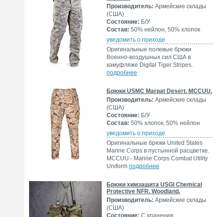
Производитель:
Армейские склады
(США)
Состояние:
Б/У
Состав:
50% нейлон, 50% хлопок
уведомить о приходе
Оригинальные полевые брюки
Военно-воздушных сил США в
камуфляже Digital Tiger Stripes.
подробнее
Брюки USMC Marpat Desert. MCCUU.
Производитель:
Армейские склады
(США)
Состояние:
Б/У
Состав:
50% хлопок, 50% нейлон
уведомить о приходе
Оригинальные брюки United States
Marine Corps в пустынной расцветке.
MCCUU - Marine Corps Combat Utility
Uniform
подробнее
Брюки химзащита USGI Chemical
Protective NFR. Woodland.
Производитель:
Армейские склады
(США)
Состояние:
С хранения