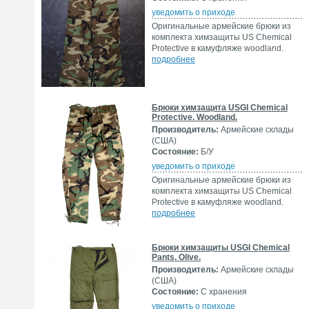
уведомить о приходе
Оригинальные армейские брюки из
комплекта химзащиты US Chemical
Protective в камуфляже woodland.
подробнее
Брюки химзащита USGI Chemical
Protective. Woodland.
Производитель:
Армейские склады
(США)
Состояние:
Б/У
уведомить о приходе
Оригинальные армейские брюки из
комплекта химзащиты US Chemical
Protective в камуфляже woodland.
подробнее
Брюки химзащиты USGI Chemical
Pants. Olive.
Производитель:
Армейские склады
(США)
Состояние:
С хранения
уведомить о приходе