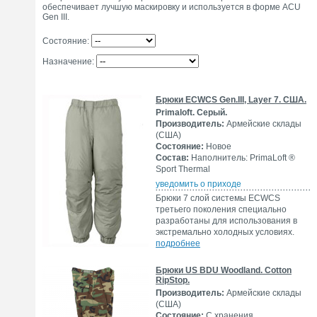
обеспечивает лучшую маскировку и используется в форме ACU
Gen III.
Состояние:
Назначение:
Брюки ECWCS Gen.III, Layer 7. США.
Primaloft. Серый.
Производитель:
Армейские склады
(США)
Состояние:
Новое
Состав:
Наполнитель: PrimaLoft ®
Sport Thermal
уведомить о приходе
Брюки 7 слой системы ECWCS
третьего поколения специально
разработаны для использования в
экстремально холодных условиях.
подробнее
Брюки US BDU Woodland. Cotton
RipStop.
Производитель:
Армейские склады
(США)
Состояние:
С хранения