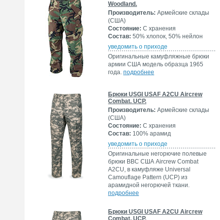
Woodland.
Производитель:
Армейские склады
(США)
Состояние:
С хранения
Состав:
50% хлопок, 50% нейлон
уведомить о приходе
Оригинальные камуфляжные брюки
армии США модель образца 1965
года.
подробнее
Брюки USGI USAF A2CU Aircrew
Combat. UCP.
Производитель:
Армейские склады
(США)
Состояние:
С хранения
Состав:
100% арамид
уведомить о приходе
Оригинальные негорючие полевые
брюки ВВС США Aircrew Combat
A2CU, в камуфляже Universal
Camouflage Pattern (UCP) из
арамидной негорючей ткани.
подробнее
Брюки USGI USAF A2CU Aircrew
Combat. UCP.