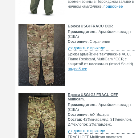
времен войны в Персидском заливе в
ночном камуфляже.
подробнее
Брюки USGI FRACU OCP.
Производитель:
Армейские склады
(США)
Состояние:
С хранения
уведомить о приходе
Брюки армейские тактические ACU,
Flame Resistant, MultiCam / OCP, с
защитой от насекомых (Insect Shield).
подробнее
Брюки USGI G3 FRACU OEF
Multicam.
Производитель:
Армейские склады
(США)
Состояние:
Б/У Экстра
Состав:
42%m-арамид, 31%нейлон,
27%хлопок, 2%спандекс.
уведомить о приходе
FRACU OEF Multicam является