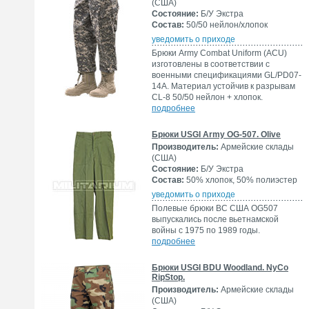
(США)
Состояние:
Б/У Экстра
Состав:
50/50 нейлон/хлопок
уведомить о приходе
Брюки Army Combat Uniform (ACU)
изготовлены в соответствии с
военными спецификациями GL/PD07-
14A. Материал устойчив к разрывам
CL-8 50/50 нейлон + хлопок.
подробнее
Брюки USGI Army OG-507. Olive
Производитель:
Армейские склады
(США)
Состояние:
Б/У Экстра
Состав:
50% хлопок, 50% полиэстер
уведомить о приходе
Полевые брюки ВС США OG507
выпускались после вьетнамской
войны с 1975 по 1989 годы.
подробнее
Брюки USGI BDU Woodland. NyCo
RipStop.
Производитель:
Армейские склады
(США)