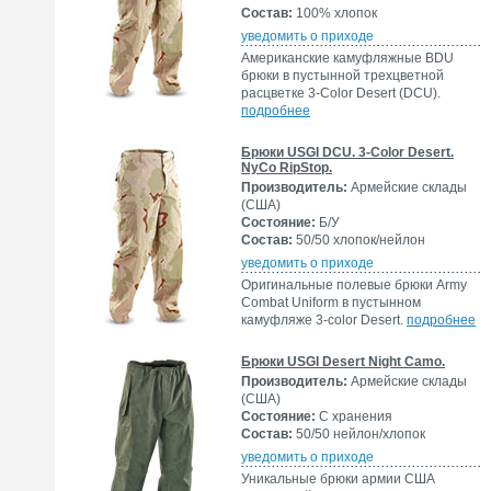
Состав:
100% хлопок
уведомить о приходе
Американские камуфляжные BDU
брюки в пустынной трехцветной
расцветке 3-Color Desert (DCU).
подробнее
Брюки USGI DCU. 3-Color Desert.
NyCo RipStop.
Производитель:
Армейские склады
(США)
Состояние:
Б/У
Состав:
50/50 хлопок/нейлон
уведомить о приходе
Оригинальные полевые брюки Army
Combat Uniform в пустынном
камуфляже 3-color Desert.
подробнее
Брюки USGI Desert Night Camo.
Производитель:
Армейские склады
(США)
Состояние:
С хранения
Состав:
50/50 нейлон/хлопок
уведомить о приходе
Уникальные брюки армии США