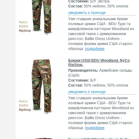
Состояние:
Б/У Экстра
Состав:
50% нейлон, 50% хлопок
уведомить о приходе
Уже ставшие уникальными брюки
полевые армии США - BDU Type I в
камуфляжном паттерне Woodland из
смесовой ткани с армированием
рипстоп. Battle Dress Uniform -
полевая форма армии США старого
образца.
подробнее
Брюки USGI BDU Woodland. NyCo
RipStop.
Производитель:
Армейские склады
(США)
Состояние:
Б/У
Состав:
50% нейлон, 50% хлопок
уведомить о приходе
Уже ставшие уникальными брюки
полевые армии США - BDU Type I в
камуфляжном паттерне Woodland из
смесовой ткани с армированием
рипстоп. Battle Dress Uniform -
полевая форма армии США старого
образца.
подробнее