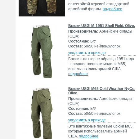
огнестойкой версией стандартной
армейской формы.
подробнее
Брюки USGI M-1951 Shell Field. Olive.
Производитель:
Армейские склады
(США)
Состояние:
Б/У
Состав:
50/50 нейлон/хлопок
уведомить о приходе
Брюки в паттерне образца 1951 года
- предшественники модели М65,
использовались армией США.
подробнее
Брюки USGI M65 Cold Weather NyCo.
Olive.
Производитель:
Армейские склады
(США)
Состояние:
Б/У
Состав:
50/50 нейлон/хлопок
уведомить о приходе
Это винтажные полевые брюки M65,
которые использовались армией
США.
подробнее