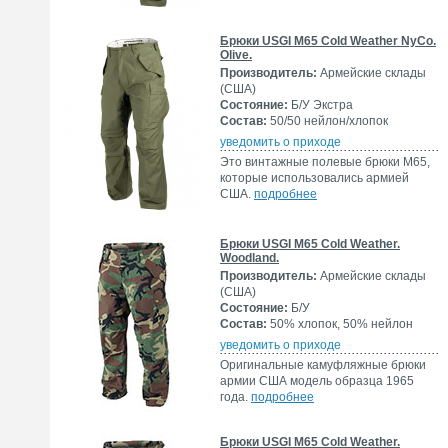
Брюки USGI M65 Cold Weather NyCo.
Olive.
Производитель:
Армейские склады
(США)
Состояние:
Б/У Экстра
Состав:
50/50 нейлон/хлопок
уведомить о приходе
Это винтажные полевые брюки M65,
которые использовались армией
США.
подробнее
Брюки USGI M65 Cold Weather.
Woodland.
Производитель:
Армейские склады
(США)
Состояние:
Б/У
Состав:
50% хлопок, 50% нейлон
уведомить о приходе
Оригинальные камуфляжные брюки
армии США модель образца 1965
года.
подробнее
Брюки USGI M65 Cold Weather.