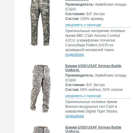
Производитель:
Армейские склады
(США)
Состояние:
Б/У Экстра
Состав:
100% арамид
уведомить о приходе
Оригинальные негорючие полевые
брюки ВВС США Aircrew Combat
A2CU, в камуфляже Universal
Camouflage Pattern (UCP) из
арамидной негорючей ткани.
подробнее
Брюки USGI USAF Airman Battle
Uniform.
Производитель:
Армейские склады
(США)
Состояние:
Б/У Экстра
Состав:
50% нейлон, 50% хлопок
уведомить о приходе
Оригинальные полевые брюки
Военно-воздушных сил США в
камуфляже Digital Tiger Stripes.
подробнее
Брюки USGI USAF Airman Battle
Uniform.