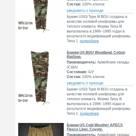
Состав:
100% хлопок
уведомить о приходе
Брюки USGI Type III BDU созданы в
качестве полевой униформы для
теплого климата. Форма Типа III
выпускалась в 1986–1995 годах в
результате модификаций униформы
Типа 1.
подробнее
Брюки US BDU Woodland. Cotton
RipStop.
Производитель:
Армейские склады
(США)
Состояние:
Б/У
Состав:
100% хлопок
уведомить о приходе
Брюки USGI Type III BDU созданы в
качестве полевой униформы для
теплого климата. Форма Типа III
выпускалась в 1986–1995 годах в
результате модификаций униформы
Типа 1.
подробнее
Брюки US Cold Weather APECS
Fleece Liner. Coyote.
Производитель:
Армейские склады