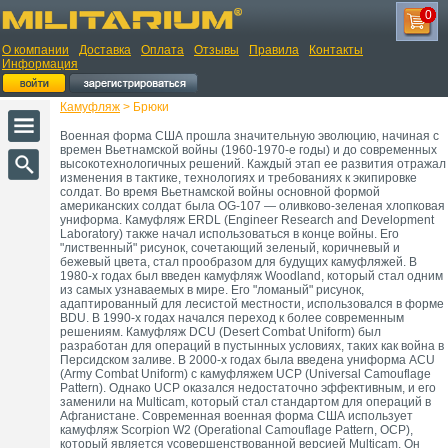
0
О компании
Доставка
Оплата
Отзывы
Правила
Контакты
Информация
Камуфляж
> Брюки
Военная форма США прошла значительную эволюцию, начиная с
времен Вьетнамской войны (1960-1970-е годы) и до современных
высокотехнологичных решений. Каждый этап ее развития отражал
изменения в тактике, технологиях и требованиях к экипировке
солдат. Во время Вьетнамской войны основной формой
американских солдат была OG-107 — оливково-зеленая хлопковая
униформа. Камуфляж ERDL (Engineer Research and Development
Laboratory) также начал использоваться в конце войны. Его
"лиственный" рисунок, сочетающий зеленый, коричневый и
бежевый цвета, стал прообразом для будущих камуфляжей. В
1980-х годах был введен камуфляж Woodland, который стал одним
из самых узнаваемых в мире. Его "ломаный" рисунок,
адаптированный для лесистой местности, использовался в форме
BDU. В 1990-х годах начался переход к более современным
решениям. Камуфляж DCU (Desert Combat Uniform) был
разработан для операций в пустынных условиях, таких как война в
Персидском заливе. В 2000-х годах была введена униформа ACU
(Army Combat Uniform) с камуфляжем UCP (Universal Camouflage
Pattern). Однако UCP оказался недостаточно эффективным, и его
заменили на Multicam, который стал стандартом для операций в
Афганистане. Современная военная форма США использует
камуфляж Scorpion W2 (Operational Camouflage Pattern, OCP),
который является усовершенствованной версией Multicam. Он