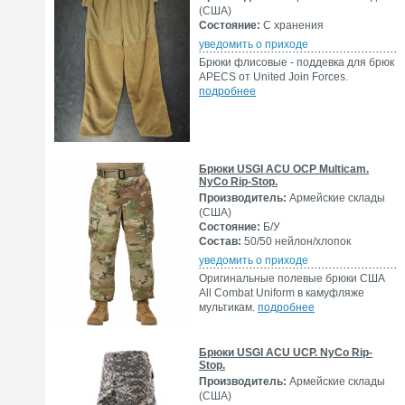
(США)
Состояние:
С хранения
уведомить о приходе
Брюки флисовые - поддевка для брюк
APECS от United Join Forces.
подробнее
Брюки USGI ACU OCP Multicam.
NyCo Rip-Stop.
Производитель:
Армейские склады
(США)
Состояние:
Б/У
Состав:
50/50 нейлон/хлопок
уведомить о приходе
Оригинальные полевые брюки США
All Combat Uniform в камуфляже
мультикам.
подробнее
Брюки USGI ACU UCP. NyCo Rip-
Stop.
Производитель:
Армейские склады
(США)