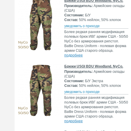
Брюки USGI BDU Woodland. NyCo.
Производитель:
Армейские склады
(США)
Состояние:
Б/У
Состав:
50% нейлон, 50% хлопок
уведомить о приходе
Более редкая ранняя модификация
полевых брюк ИВГ армии США - 50/50
NyCo без армирования рипстоп.
Battle Dress Uniform - полевая форма
армии США старого образца.
подробнее
Брюки USGI BDU Woodland. NyCo.
Производитель:
Армейские склады
(США)
Состояние:
Б/У Экстра
Состав:
50% нейлон, 50% хлопок
уведомить о приходе
Более редкая ранняя модификация
полевых брюк ИВГ армии США - 50/50
NyCo без армирования рипстоп.
Battle Dress Uniform - полевая форма
армии США старого образца.
подробнее