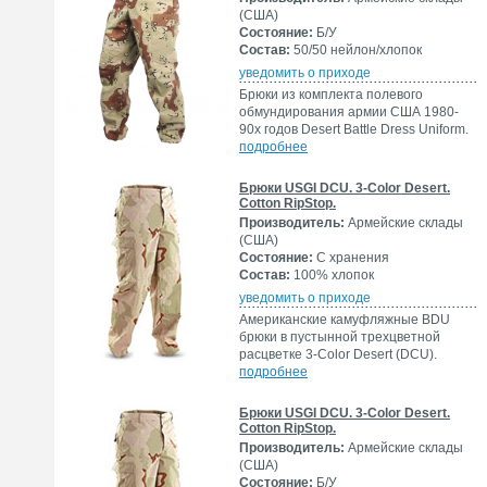
(США)
Состояние:
Б/У
Состав:
50/50 нейлон/хлопок
уведомить о приходе
Брюки из комплекта полевого
обмундирования армии США 1980-
90х годов Desert Battle Dress Uniform.
подробнее
Брюки USGI DCU. 3-Color Desert.
Cotton RipStop.
Производитель:
Армейские склады
(США)
Состояние:
С хранения
Состав:
100% хлопок
уведомить о приходе
Американские камуфляжные BDU
брюки в пустынной трехцветной
расцветке 3-Color Desert (DCU).
подробнее
Брюки USGI DCU. 3-Color Desert.
Cotton RipStop.
Производитель:
Армейские склады
(США)
Состояние:
Б/У