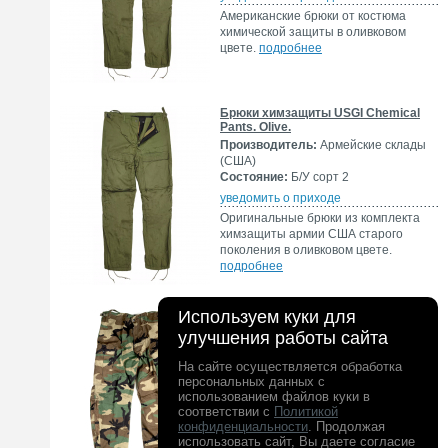
Американские брюки от костюма
химической защиты в оливковом
цвете.
подробнее
Брюки химзащиты USGI Chemical
Pants. Olive.
Производитель:
Армейские склады
(США)
Состояние:
Б/У сорт 2
уведомить о приходе
Оригинальные брюки из комплекта
химзащиты армии США старого
поколения в оливковом цвете.
подробнее
Используем куки для
УЦЕНКА. Брюки химзащита USGI
Chemical Protective. Woodland.
улучшения работы сайта
Производитель:
Армейские склады
(США)
На сайте осуществляется обработка
Состояние:
Б/У сорт 2
персональных данных с
использованием файлов куки в
уведомить о приходе
соответствии с
Политикой
Оригинальные армейские брюки из
конфиденциальности
. Продолжая
комплекта химзащиты US Chemical
использовать сайт, Вы даете согласие