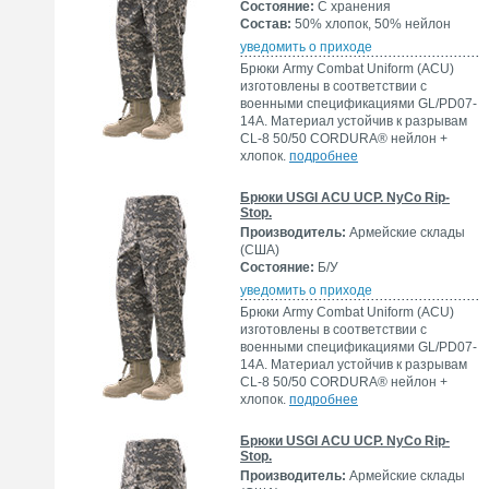
Состояние:
С хранения
Состав:
50% хлопок, 50% нейлон
уведомить о приходе
Брюки Army Combat Uniform (ACU)
изготовлены в соответствии с
военными спецификациями GL/PD07-
14A. Материал устойчив к разрывам
CL-8 50/50 CORDURA® нейлон +
хлопок.
подробнее
Брюки USGI ACU UCP. NyCo Rip-
Stop.
Производитель:
Армейские склады
(США)
Состояние:
Б/У
уведомить о приходе
Брюки Army Combat Uniform (ACU)
изготовлены в соответствии с
военными спецификациями GL/PD07-
14A. Материал устойчив к разрывам
CL-8 50/50 CORDURA® нейлон +
хлопок.
подробнее
Брюки USGI ACU UCP. NyCo Rip-
Stop.
Производитель:
Армейские склады