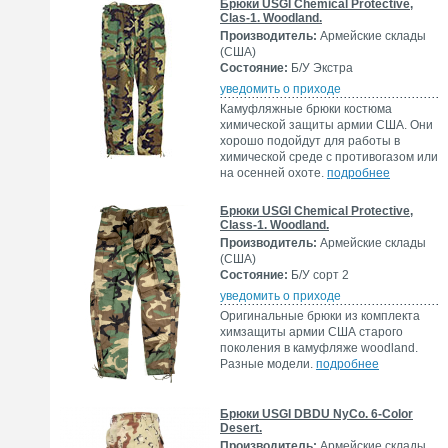
Брюки USGI Chemical Protective,
Clas-1. Woodland.
Производитель:
Армейские склады
(США)
Состояние:
Б/У Экстра
уведомить о приходе
Камуфляжные брюки костюма
химической защиты армии США. Они
хорошо подойдут для работы в
химической среде с противогазом или
на осенней охоте.
подробнее
Брюки USGI Chemical Protective,
Class-1. Woodland.
Производитель:
Армейские склады
(США)
Состояние:
Б/У сорт 2
уведомить о приходе
Оригинальные брюки из комплекта
химзащиты армии США старого
поколения в камуфляже woodland.
Разные модели.
подробнее
Брюки USGI DBDU NyCo. 6-Color
Desert.
Производитель:
Армейские склады