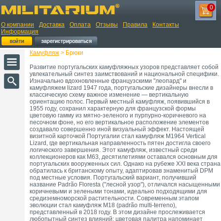
0
О компании
Доставка
Оплата
Отзывы
Правила
Контакты
Информация
Камуфляж
> Брюки
Развитие португальских камуфляжных узоров представляет собой
увлекательный синтез заимствований и национальной специфики.
Изначально вдохновленные французскими "леопард" и
камуфляжем lizard 1947 года, португальские дизайнеры внесли в
классическую схему важное изменение — вертикальную
ориентацию полос. Первый местный камуфляж, появившийся в
1955 году, сохранил характерную для французской формы
цветовую гамму из мятно-зеленого и пурпурно-коричневого на
песочном фоне, но его вертикальное расположение элементов
создавало совершенно иной визуальный эффект. Настоящей
визитной карточкой Португалии стал камуфляж M1964 Vertical
Lizard, где вертикальная направленность пятен достигла своего
логического завершения. Этот камуфляж, известный среди
коллекционеров как M63, десятилетиями оставался основным для
португальских вооруженных сил. Однако на рубеже XXI века страна
обратилась к британскому опыту, адаптировав знаменитый DPM
под местные условия. Португальский вариант, получивший
название Padrão Floresta ("лесной узор"), отличался насыщенными
коричневыми и зелеными тонами, идеально подходящими для
средиземноморской растительности. Современным этапом
эволюции стал камуфляж M18 (padrão multi-terreno),
представленный в 2018 году. В этом дизайне прослеживается
любопытный синтез влияний: цветовая палитра напоминает