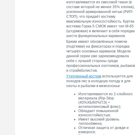
изготавливается из смесовой ткани (в
составе которой не менее 35% хлопка),
усиленной армированной нитью (РИП-
СТОП), что придаёт костюму
максимальную износостойкость. Куртка
костюма Горка-5 СМОК имеет тип М-65
(штурмовая) и включает в себя порядка
шести функциональных карманов.
Брюки имеют обновлённые помочи
(подтяжки) на фиксаторах и порядка
четырёх основных карманов. Модели
данной серии уже зарекомендовала
себя с лучшей стороны среди
профессиональных охотников, рыбаков
и страйкболистов.
Утепленный костюм
используется для
походов лес в холодную погоду и для
охоты и рыбалки в межсезонье
Изготавливается из 2-слойного
материала (Rip-Stop
(40%ХБ/60%ПЭ) +
антипиллинговый флис);
Обладает повышенной
износостойкостью;
Имеет высокий уровень
теплообмена;
Отличная защита от дождя и
измороси;