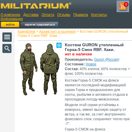
0
О компании
Доставка
Оплата
Отзывы
Правила
Контакты
Информация
Камуфляж
>
Архив (нет в наличии)
> Костюм GURON утепленный
Горка-5 Смок RBF. Хаки.
Костюм GURON утепленный
Горка-5 Смок RBF. Хаки.
нет в наличии
Производитель:
Guron (Россия)
Состояние:
Новое
Состав:
40% хлопок, 60% полиэстер +
флис 100% полиэстер.
Костюм Горка-5 СМОК на флисе
является последней модификацией
серии Горка и предназначен для
охоты, рыбалки и активного отдыха в
прохладную погоду-межсезонье.
Модели этой серии устойчивы к
изморось, имеют высокую защиту от
ветра, а так же, за счет внутреннего
флисового слоя, сохраняют тепло при
-7°.
Горка-5 СМОК на флисе