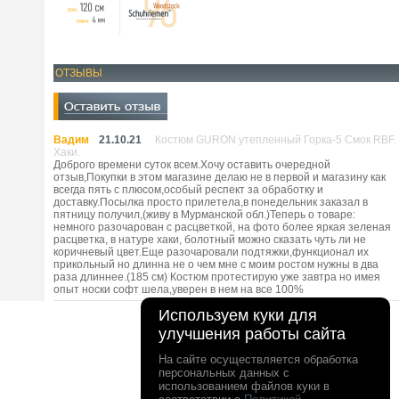
ОТЗЫВЫ
Вадим
21.10.21
Костюм GURON утепленный Горка-5 Смок RBF.
Хаки.
Доброго времени суток всем.Хочу оставить очередной
отзыв,Покупки в этом магазине делаю не в первой и магазину как
всегда пять с плюсом,особый респект за обработку и
доставку.Посылка просто прилетела,в понедельник заказал в
пятницу получил,(живу в Мурманской обл.)Теперь о товаре:
немного разочарован с расцветкой, на фото более яркая зеленая
расцветка, в натуре хаки, болотный можно сказать чуть ли не
коричневый цвет.Еще разочаровали подтяжки,функционал их
прикольный но длинна не о чем мне с моим ростом нужны в два
раза длиннее.(185 см) Костюм протестирую уже завтра но имея
опыт носки софт шела,уверен в нем на все 100%
Используем куки для
улучшения работы сайта
На сайте осуществляется обработка
персональных данных с
использованием файлов куки в