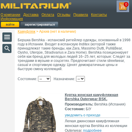
0
О компании
Доставка
Оплата
Отзывы
Правила
Контакты
Информация
Камуфляж
> Архив (нет в наличии)
Бершка Bershka - испанский ритейлер одежды, основанный в 1998
году в Испании. Входит в испанскую Inditex (которой также
принадлежат такие бренды, как Zara, Massimo Dutti, Pull&Bear,
Oysho, Uterqüe, Stradivarius и Zara Home). Bershka позиционирует
себя как бренд для молодых людей 16–25 лет, которые: Следят за
трендами в музыке и соцсетях. Предпочитают стили streetwear,
casual и спортивную одежду. Ценят демократичные цены и
быструю смену коллекций.
Состояние:
Назначение:
Куртка женская камуфляжная
Bershka Outerwear BSK.
Производитель:
Bershka (Испания)
Состояние:
Б/У
уведомить о приходе
Легкая джинсовая камуфляжная
женская куртка Bershka из коллекции
Outerwear.
подробнее