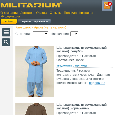
0
О компании
Доставка
Оплата
Отзывы
Правила
Контакты
Информация
Камуфляж
> Архив (нет в наличии)
Состояние:
Назначение:
Шальвар камиз (мусульманский
костюм). Голубой.
Производитель:
Пакистан
Состояние:
Новое
уведомить о приходе
Традиционный костюм
южноазиатских мусульман. Длинная
рубашка и шаровары из тонкого
шелковистого хлопка.
подробнее
Шальвар камиз (мусульманский
костюм). Коричневый.
Производитель:
Пакистан