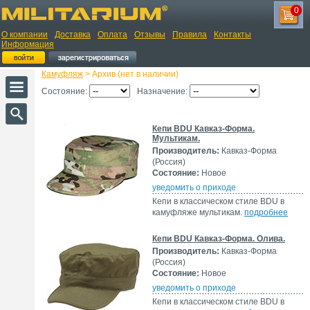
0
О компании
Доставка
Оплата
Отзывы
Правила
Контакты
Информация
Камуфляж
> Архив (нет в наличии)
Состояние:
Назначение:
Кепи BDU Кавказ-Форма.
Мультикам.
Производитель:
Кавказ-Форма
(Россия)
Состояние:
Новое
уведомить о приходе
Кепи в классическом стиле BDU в
камуфляже мультикам.
подробнее
Кепи BDU Кавказ-Форма. Олива.
Производитель:
Кавказ-Форма
(Россия)
Состояние:
Новое
уведомить о приходе
Кепи в классическом стиле BDU в