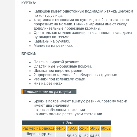
КУРТКА:
Капюшон имеет однотонную подкладку. Утяжка шнурком
по контуру лица.
4 кармана с клапанами на пуговицах и 2 вертикальных
прорезных на молнии. Нижние карманы имеют сбоку
дополнительные прорезные карманы.
Фронтальная молния защищена клапаном на канадских
пуговицах на тесьме.
Карманы на рукавах.
Манжеты на резинках.
БРЮКИ:
Пояс на широкой резинке.
Эластичные Y-образные помочи.
Шлевки под широкие рмени.
2 прорезных кармана. 2 набедренных грузовых.
Резинки под коленками сзади.
Низ на резинках.
Брюки в поясе имеют вшитую резинку, поэтому мерки
имеют два значения:
- в расслабленном состоянии
- в максимально растянутом состоянии
+/- 2см
Размер на одежде
44-46
48-50
52-54
56-58
60-62
Ширина куртки
58-59
61-62
64-65