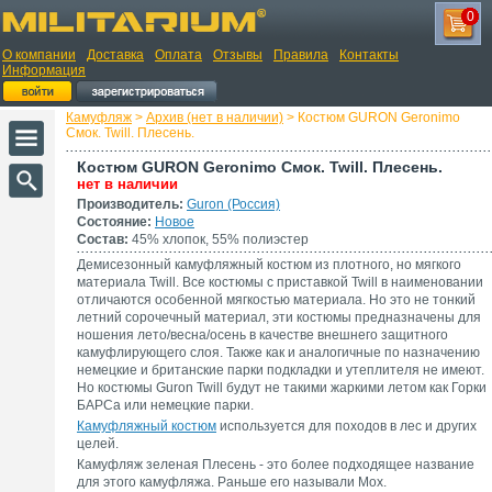
0
О компании
Доставка
Оплата
Отзывы
Правила
Контакты
Информация
Камуфляж
>
Архив (нет в наличии)
> Костюм GURON Geronimo
Смок. Twill. Плесень.
Костюм GURON Geronimo Смок. Twill. Плесень.
нет в наличии
Производитель:
Guron (Россия)
Состояние:
Новое
Состав:
45% хлопок, 55% полиэстер
Демисезонный камуфляжный костюм из плотного, но мягкого
материала Twill. Все костюмы с приставкой Twill в наименовании
отличаются особенной мягкостью материала. Но это не тонкий
летний сорочечный материал, эти костюмы предназначены для
ношения лето/весна/осень в качестве внешнего защитного
камуфлирующего слоя. Также как и аналогичные по назначению
немецкие и британские парки подкладки и утеплителя не имеют.
Но костюмы Guron Twill будут не такими жаркими летом как Горки
БАРСа или немецкие парки.
Камуфляжный костюм
используется для походов в лес и других
целей.
Камуфляж зеленая Плесень - это более подходящее название
для этого камуфляжа. Раньше его называли Мох.