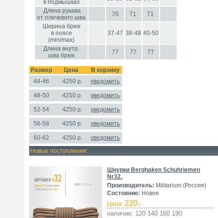
в подмышках
Длина рукава
70
71
71
от плечевого шва
Ширина брюк
в поясе
37-47
38-48
40-50
(min/max)
Длина внутр.
77
77
77
шва брюк
Размер
Цена
В корзину
44-46
4250
р.
уведомить
48-50
4250 р.
уведомить
52-54
4250 р.
уведомить
56-58
4250 р.
уведомить
60-62
4250 р.
уведомить
Новые поступления:
Шнурки Berghaken Schuhriemen
Nr32.
Производитель:
Militarium (Россия)
Состояние:
Новое
220
Цена:
.-
наличие: 120 140 160 180