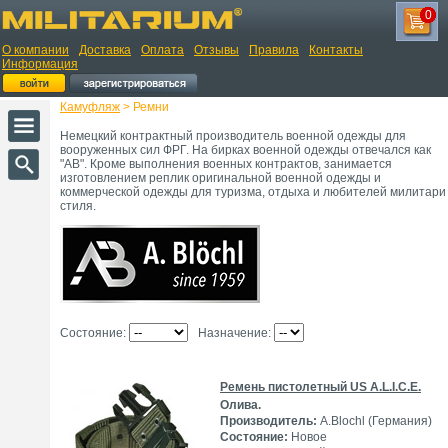
0
О компании
Доставка
Оплата
Отзывы
Правила
Контакты
Информация
Камуфляж
> Ремни
Немецкий контрактный производитель военной одежды для
вооруженных сил ФРГ. На бирках военной одежды отвечался как
"AB". Кроме выполнения военных контрактов, занимается
изготовлением реплик оригинальной военной одежды и
коммерческой одежды для туризма, отдыха и любителей милитари
стиля.
Состояние:
Назначение:
Ремень пистолетный US A.L.I.C.E.
Олива.
Производитель:
A.Blochl (Германия)
Состояние:
Новое