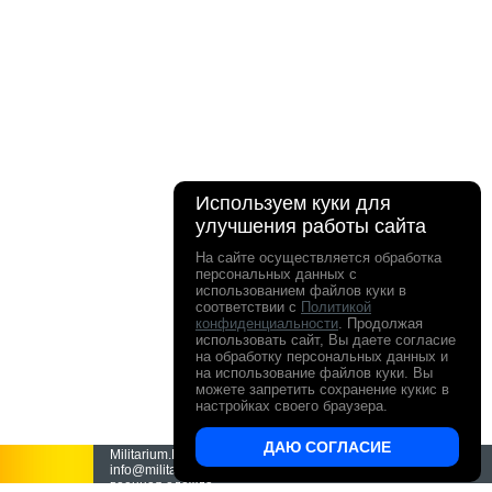
Используем куки для
улучшения работы сайта
На сайте осуществляется обработка
персональных данных с
использованием файлов куки в
соответствии с
Политикой
конфиденциальности
. Продолжая
использовать сайт, Вы даете согласие
на обработку персональных данных и
на использование файлов куки. Вы
можете запретить сохранение кукис в
настройках своего браузера.
ДАЮ СОГЛАСИЕ
Militarium.Ru - интернет-магазин Милитариум.
info@militarium.ru ООО "Все о поиске" Камуфляж и
военная одежда.