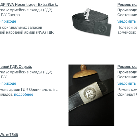
ДР NVA Hosentrager ExtraStark.
Ремень по
тель:
Армейские склады (ГДР)
Производи
Б/У Экстра
Состояние
о приходе
уведомить 
з оригинальных запасов
Полевой ре
ой народной армии (NVA) ГДР.
армейских 
евой ГДР. Серый.
Ремень со
тель:
Армейские склады (ГДР)
Производи
Б/У
Состояние
о приходе
уведомить 
мень армии ГДР. Оригинальный с
Ремень кож
складов.
подробнее
Оригинал! 
VA. m7548