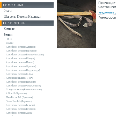
Производи
СИМВОЛИКА
Состояние:
Флаги
уведомить 
Шевроны Погоны Нашивки
Ремешок ор
СНАРЯЖЕНИЕ
Кемпинг
Ремни
- ВСЕ -
Другие
Армейские склады (Австрия)
Армейские склады (Германия)
Армейские склады (Великобритания)
Армейские склады (Швеция)
Армейские склады (Италия)
Армейские склады (Франция)
Армейские склады (Нидерланды)
Армейские склады (США)
Армейские склады (ГДР)
Армейские склады (Испания)
Армейские склады (Чехословакия)
Склады полиции (Великобритания)
A.Blochl (Германия)
Max-Fuchs AG (Германия)
Sturm Handels (Германия)
Армейские склады (Бельгия)
Армейские склады (Венгрия)
Армейские склады (Дания)