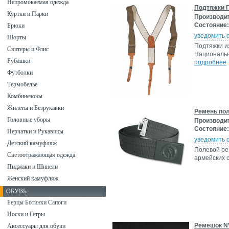
Непромокаемая одежда
Подтяжки Г
Куртки и Парки
Производи
Состояние:
Брюки
уведомить 
Шорты
Подтяжки и
Свитеры и Флис
Национальн
Рубашки
подробнее
Футболки
Термобелье
Комбинезоны
Жилеты и Безрукавки
Ремень пол
Головные уборы
Производи
Состояние:
Перчатки и Рукавицы
уведомить 
Детский камуфляж
Полевой ре
Светоотражающая одежда
армейских 
Пиджаки и Шинели
Женский камуфляж
ОБУВЬ
Берцы Ботинки Сапоги
Носки и Гетры
Ремешок N
Аксессуары для обуви