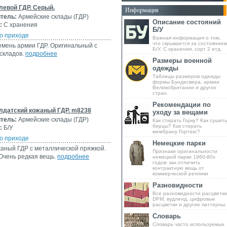
левой ГДР. Серый.
Информация
тель:
Армейские склады (ГДР)
Описание состояний
:
С хранения
Б/У
о приходе
Важная информация о том,
что скрывается за состоянием
мень армии ГДР. Оригинальный с
Б/У, С хранения, сорт 2 итд.
складов.
подробнее
Размеры военной
одежды
Таблицы размеров одежды
формы Бундесвера, армии
Великобритании и других
стран.
Рекомендации по
лдатский кожаный ГДР. m8238
уходу за вещами
тель:
Армейские склады (ГДР)
Как стирать Горку? Как сушить
берцы? Как стирать
:
Б/У
мембрану Гортекс?
о приходе
Немецкие парки
аный ГДР с металлической пряжкой.
Признаки оригинальности
Очень редкая вещь.
подробнее
немецкой парки 1960-80х
годов: как отличить
контрактную вещь от
коммерческой реплики
Разновидности
Все разновидности расцветки
DPM, вудленд, цифровые
расцветки и другие паттерны.
Словарь
Словарь часто используемых