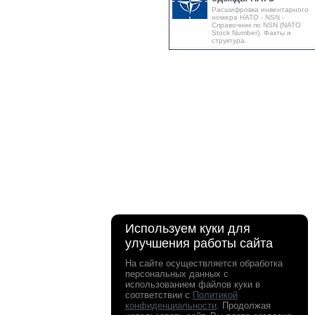
Расшифровка инвентарного
номера НАТО - NSN -
Справочник по NSN (NATO
Stock Number). Факты и
структура.
Используем куки для
улучшения работы сайта
На сайте осуществляется обработка
персональных данных с
использованием файлов куки в
соответствии с
Политикой
конфиденциальности
. Продолжая