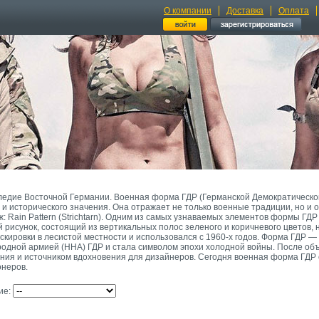
О компании
Доставка
Оплата
ледие Восточной Германии. Военная форма ГДР (Германской Демократической
 и исторического значения. Она отражает не только военные традиции, но и 
 Rain Pattern (Strichtarn). Одним из самых узнаваемых элементов формы ГДР 
й рисунок, состоящий из вертикальных полос зеленого и коричневого цветов,
ировки в лесистой местности и использовался с 1960-х годов. Форма ГДР — э
одной армией (ННА) ГДР и стала символом эпохи холодной войны. После об
ния и источником вдохновения для дизайнеров. Сегодня военная форма ГДР
онеров.
ие: