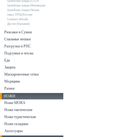
Армейские склады (СССР)
Армейские склады (Финляндия)
Армейские склады (Чехия)
Завод ТРУД (Россия)
Garments (Китай)
Другие (Германия)
Рюкзаки и Сумки
Спальные мешки
Разгрузки и РПС
Подсумки и чехлы
Еда
Защита
Маскировочные сетки
Медицина
Разное
НОЖИ
Ножи MORA
Ножи тактические
Ножи туристические
Ножи складные
Аксессуары