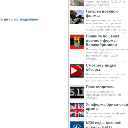
терминов: USMC, ACU, DPM,
ECWCS и другие.
Галереи военной
формы
то не точно.
подробнее
Галереи военной формы
вооруженных сил разных
стран. Фотографии с мест
боевых действий и не только.
Правила ношения
военной формы
Великобритании
Полный свод правил ношения
военной одежды
Великобритании. 1200
страниц.
Смотреть видео
обзоры
Видео ролики в которых мы
показываем наш товар и
рассказываем о нем.
Производители
Статьи о компаниях
производителях военной
одежды.
Униформа британской
армии
Полное описание униформы
британской армии
NSN коды военной
одежды НАТО