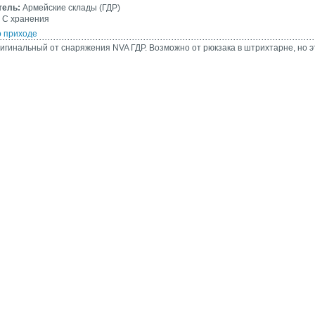
тель:
Армейские склады (ГДР)
С хранения
о приходе
игинальный от снаряжения NVA ГДР. Возможно от рюкзака в штрихтарне, но э