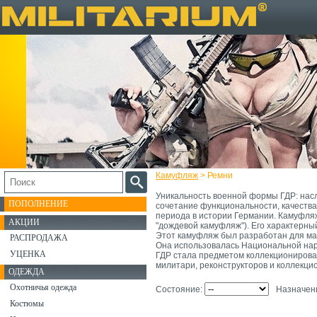
Камуфляж
> Ремни
Уникальность военной формы ГДР: нас
ПОПОЛНЕНИЕ
сочетание функциональности, качества
периода в истории Германии. Камуфляж:
АКЦИИ
"дождевой камуфляж"). Его характерны
Этот камуфляж был разработан для маск
РАСПРОДАЖА
Она использовалась Национальной нар
УЦЕНКА
ГДР стала предметом коллекционирова
милитари, реконструкторов и коллекци
ОДЕЖДА
Охотничья одежда
Состояние:
Назначен
Костюмы