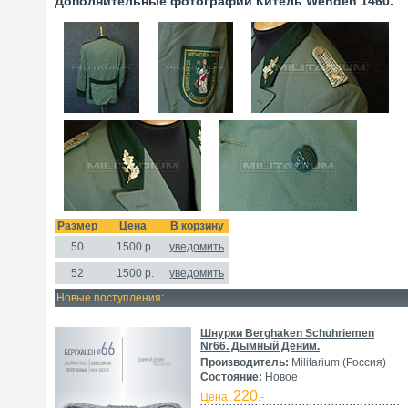
Дополнительные фотографии Китель Wenden 1460.
Размер
Цена
В корзину
50
1500
р.
уведомить
52
1500 р.
уведомить
Новые поступления:
Шнурки Berghaken Schuhriemen
Nr66. Дымный Деним.
Производитель:
Militarium (Россия)
Состояние:
Новое
220
Цена:
.-