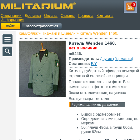
0
О компании
Доставка
Оплата
Отзывы
Правила
Контакты
Информация
Камуфляж
>
Пиджаки и Шинели
> Китель Wenden 1460.
Китель Wenden 1460.
нет в наличии
m5446.
Производитель:
Другие (Германия)
Состояние:
Б/У
Китель двубортный офицера немецкой
стрелковой егерской ассоциации.
Продается как есть - см.фото. Вся
символика на фото - в комплекте.
Знаки металлические, на усиках.
Все пуговицы - металл.
Бирок с размером нет.
Определили сами примерно, по
меркам.
50: плечи 48см, в груди 60см,
рукав 62см.