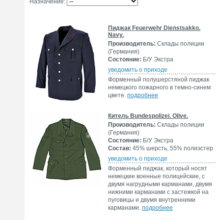
Назначение:
Пиджак Feuerwehr Dienstsakko.
Navy.
Производитель:
Склады полиции
(Германия)
Состояние:
Б/У Экстра
уведомить о приходе
Форменный полушерстяной пиджак
немецкого пожарного в темно-синем
цвете.
подробнее
Китель Bundespolizei. Olive.
Производитель:
Склады полиции
(Германия)
Состояние:
Б/У Экстра
Состав:
45% шерсть, 55% полиэстер
уведомить о приходе
Форменный пиджак, который носят
немецкие военные полицейские, с
двумя нагрудными карманами, двумя
нижними карманами с застежкой на
пуговицы и двумя внутренними
карманами.
подробнее