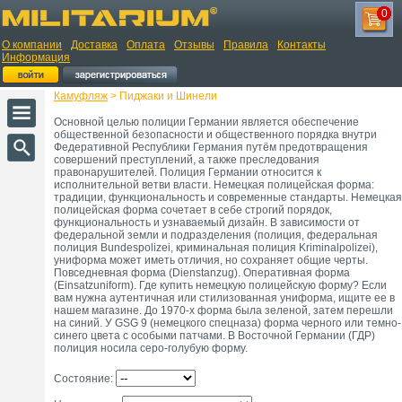
0
О компании
Доставка
Оплата
Отзывы
Правила
Контакты
Информация
Камуфляж
> Пиджаки и Шинели
Основной целью полиции Германии является обеспечение
общественной безопасности и общественного порядка внутри
Федеративной Республики Германия путём предотвращения
совершений преступлений, а также преследования
правонарушителей. Полиция Германии относится к
исполнительной ветви власти. Немецкая полицейская форма:
традиции, функциональность и современные стандарты. Немецкая
полицейская форма сочетает в себе строгий порядок,
функциональность и узнаваемый дизайн. В зависимости от
федеральной земли и подразделения (полиция, федеральная
полиция Bundespolizei, криминальная полиция Kriminalpolizei),
униформа может иметь отличия, но сохраняет общие черты.
Повседневная форма (Dienstanzug). Оперативная форма
(Einsatzuniform). Где купить немецкую полицейскую форму? Если
вам нужна аутентичная или стилизованная униформа, ищите ее в
нашем магазине. До 1970-х форма была зеленой, затем перешли
на синий. У GSG 9 (немецкого спецназа) форма черного или темно-
синего цвета с особыми патчами. В Восточной Германии (ГДР)
полиция носила серо-голубую форму.
Состояние: