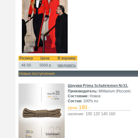
Размер
Цена
В корзину
48-50
5000
р.
уведомить
Новые поступления:
Шнурки Prima Schuhriemen Nr33.
Производитель:
Militarium (Россия)
Состояние:
Новое
Состав:
100% пэ
180
Цена:
.-
наличие: 100 120 140 160