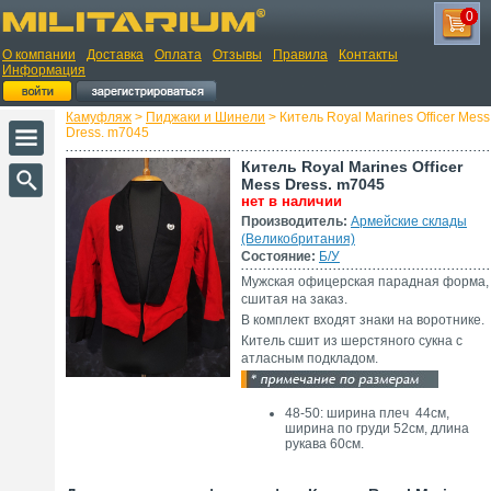
0
О компании
Доставка
Оплата
Отзывы
Правила
Контакты
Информация
Камуфляж
>
Пиджаки и Шинели
> Китель Royal Marines Officer Mess
Dress. m7045
Китель Royal Marines Officer
Mess Dress. m7045
нет в наличии
Производитель:
Армейские склады
(Великобритания)
Состояние:
Б/У
Мужская офицерская парадная форма,
сшитая на заказ.
В комплект входят знаки на воротнике.
Китель сшит из шерстяного сукна с
атласным подкладом.
48-50: ширина плеч 44см,
ширина по груди 52см, длина
рукава 60см.