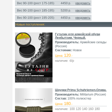
Вес 90-100 (рост 175-185)
4450 р.
уведомить
Вес 90-100 (рост 185-195)
5200 р.
уведомить
Вес 90-100 (рост 195-205)
4450 р.
уведомить
Новые поступления:
Гуталин для армейской обуви
Ленбытхим. Черный.
Производитель:
Армейские склады
(Россия)
Состояние:
Новое
120
Цена:
.-
наличие: б/р
Шнурки Prima Schuhriemen.Олива.
Производитель:
Militarium (Россия)
Состав:
100% полиэстер
180
Цена:
.-
наличие: 100 120 140 160 180