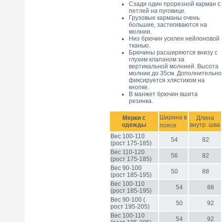
Сзади один прорезной карман с
петлей на пуговице.
Грузовые карманы очень
большие, застегиваются на
молнии.
Низ брючин усилен нейлоновой
тканью.
Брючины расширяются внизу с
глухим клапаном за
вертикальной молнией. Высота
молнии до 35см. Дополнительно
фиксируется хлястиком на
кнопке.
В манжет брючин вшита
резинка.
Ширина в
Мерки с
Длина
одежды
внутр. шва
поясе
Вес 100-110
54
82
(рост 175-185)
Вес 110-120
56
82
(рост 175-185)
Вес 90-100
50
88
(рост 185-195)
Вес 100-110
54
88
(рост 185-195)
Вес 90-100 (
50
92
рост 195-205)
Вес 100-110
54
92