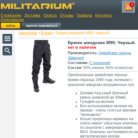
0
О компании
Доставка
Оплата
Отзывы
Правила
Контакты
Информация
Камуфляж
>
Брюки
> Брюки шведские М90. Черный.
Брюки шведские М90. Черный.
нет в наличии
Производитель:
Армейские склады
(Швеция)
Состояние:
С хранения
Состав:
50% хлопок, 50% полиэстер.
Оригинальные армейские черные
брюки образца 1990 года, излишки с
хранения шведских вооруженных сил.
Шлевки под узкий брючный
рмень (шириной до 40мм).
Гульфик на молнии.
Все используемые молнии на
брюках - очень толстые крепкие
"крокодилы".
Косые прорезные карманы на
поясе имеют обратные клапаны
по аналогии с американскими
BDU. Клапаны застегиваются на
металлические кнопки.