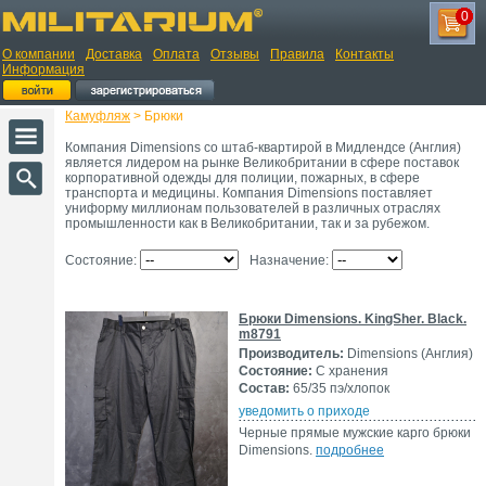
0
О компании
Доставка
Оплата
Отзывы
Правила
Контакты
Информация
Камуфляж
> Брюки
Компания Dimensions со штаб-квартирой в Мидлендсе (Англия)
является лидером на рынке Великобритании в сфере поставок
корпоративной одежды для полиции, пожарных, в сфере
транспорта и медицины. Компания Dimensions поставляет
униформу миллионам пользователей в различных отраслях
промышленности как в Великобритании, так и за рубежом.
Состояние:
Назначение:
Брюки Dimensions. KingSher. Black.
m8791
Производитель:
Dimensions (Англия)
Состояние:
С хранения
Состав:
65/35 пэ/хлопок
уведомить о приходе
Черные прямые мужские карго брюки
Dimensions.
подробнее