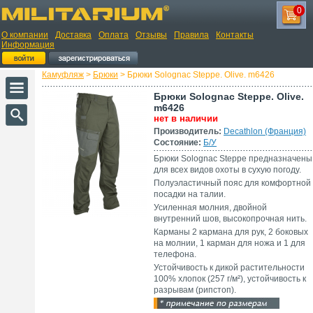
0
О компании
Доставка
Оплата
Отзывы
Правила
Контакты
Информация
Камуфляж
>
Брюки
> Брюки Solognac Steppe. Olive. m6426
Брюки Solognac Steppe. Olive.
m6426
нет в наличии
Производитель:
Decathlon (Франция)
Состояние:
Б/У
Брюки Solognac Steppe предназначены
для всех видов охоты в сухую погоду.
Полуэластичный пояс для комфортной
посадки на талии.
Усиленная молния, двойной
внутренний шов, высокопрочная нить.
Карманы 2 кармана для рук, 2 боковых
на молнии, 1 карман для ножа и 1 для
телефона.
Устойчивость к дикой растительности
100% хлопок (257 г/м²), устойчивость к
разрывам (рипстоп).