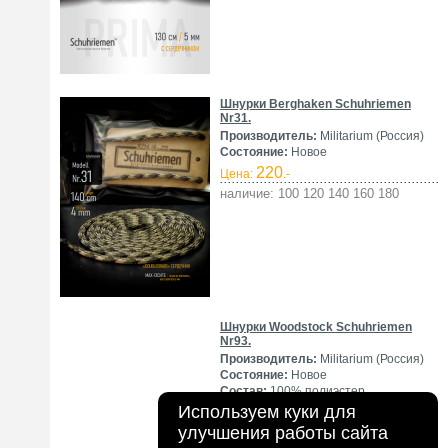
Шнурки Berghaken Schuhriemen
Nr31.
Производитель:
Militarium (Россия)
Состояние:
Новое
220
Цена:
.-
наличие: 100 120 140 160 180
Шнурки Woodstock Schuhriemen
Nr93.
Производитель:
Militarium (Россия)
Состояние:
Новое
Состав:
100% полиэстер
Используем куки для
500
Цена:
.-
улучшения работы сайта
наличие: 120