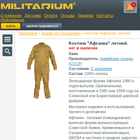
0
О компании
Доставка
Оплата
Отзывы
Правила
Контакты
Информация
Камуфляж
>
Архив (нет в наличии)
> Костюм "Афганка" летний.
Костюм "Афганка" летний.
нет в наличии
Хаки.
Производитель:
Армейские склады
(СССР)
Состояние:
С хранения
Состав:
100% хлопок.
Легендарная форма Афганка 1980-х
годов выпуска. Оригинальная,
изготовленная в 1985 или 1988 году на
Собинской или Бориславской швейной
фабрике.
Материал надежен в использовании,
прочен и долговечен.
Афганка - полевая (повседневная)
военная форма военнослужащих
Советской Армии, применявшаяся в
Среднеазиатском военном округе,
ОКСВА и частично в средних широтах