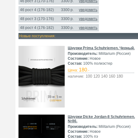
46 рост 3 (170-176)
3300 р.
уведомить
46 рост 4 (176-182)
3300 р.
уведомить
48 рост 3 (170-176)
3300 р.
уведомить
48 рост 4 (176-182)
3300 р.
уведомить
Новые поступления:
Шнурки Prima Schuhriemen. Черный.
Производитель:
Militarium (Россия)
Состояние:
Новое
Состав:
100% полиэстер
180
Цена:
.-
наличие: 100 120 140 160 180
Шнурки Dicke Jordan-8 Schuhriemen.
Nr86.
Производитель:
Militarium (Россия)
Состояние:
Новое
Состав:
100% пэ