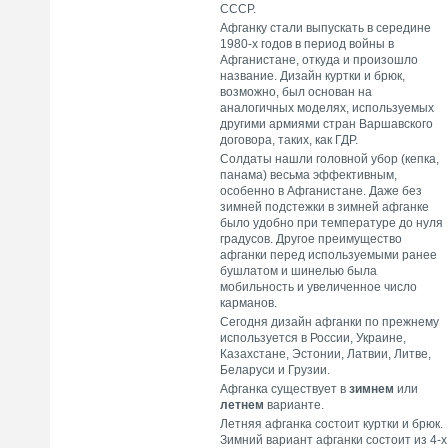
СССР.
Афганку стали выпускать в середине
1980-х годов в период войны в
Афганистане, откуда и произошло
название. Дизайн куртки и брюк,
возможно, был основан на
аналогичных моделях, используемых
другими армиями стран Варшавского
договора, таких, как ГДР.
Солдаты нашли головной убор (кепка,
панама) весьма эффективным,
особенно в Афганистане. Даже без
зимней подстежки в зимней афганке
было удобно при температуре до нуля
градусов. Другое преимущество
афганки перед используемыми ранее
бушлатом и шинелью была
мобильность и увеличенное число
карманов.
Сегодня дизайн афганки по прежнему
используется в России, Украине,
Казахстане, Эстонии, Латвии, Литве,
Беларуси и Грузии.
Афганка существует в
зимнем
или
летнем
варианте.
Летняя афганка состоит куртки и брюк.
Зимний вариант афганки состоит из 4-х