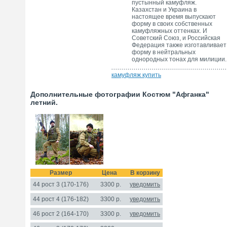
пустынный камуфляж.
Казахстан и Украина в
настоящее время выпускают
форму в своих собственных
камуфляжных оттенках. И
Советский Союз, и Российская
Федерация также изготавливает
форму в нейтральных
однородных тонах для милиции.
камуфляж купить
Дополнительные фотографии Костюм "Афганка"
летний.
Размер
Цена
В корзину
44 рост 3 (170-176)
3300
р.
уведомить
44 рост 4 (176-182)
3300 р.
уведомить
46 рост 2 (164-170)
3300 р.
уведомить