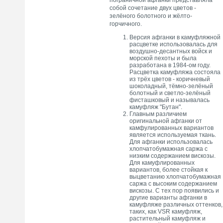
пограничной афганки представляла
собой сочетание двух цветов -
зелёного болотного и жёлто-
горчичного.
Версия афганки в камуфляжной
расцветке использовалась для
воздушно-десантных войск и
морской пехоты и была
разработана в 1984-ом году.
Расцветка камуфляжа состояла
из трёх цветов - коричневый
шоколадный, тёмно-зелёный
болотный и светло-зелёный
фисташковый и называлась
камуфляж "Бутан".
Главным различием
оригинальной афганки от
камфулированных вариантов
является используемая ткань.
Для афганки использовалась
хлопчатобумажная саржа с
низким содержанием вискозы.
Для камуфлированных
вариантов, более стойкая к
выцветанию хлопчатобумажная
саржа с высоким содержанием
вискозы. С тех пор появились и
другие варианты афганки в
камуфляже различных оттенков,
таких, как VSR камуфляж,
растительный камуфляж и