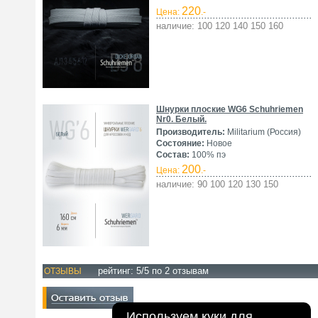
220
Цена:
.-
наличие: 100 120 140 150 160
Шнурки плоские WG6 Schuhriemen
Nr0. Белый.
Производитель:
Militarium (Россия)
Состояние:
Новое
Состав:
100% пэ
200
Цена:
.-
наличие: 90 100 120 130 150
рейтинг:
5
/5 по
2
отзывам
ОТЗЫВЫ
Используем куки для