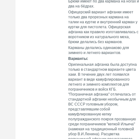
Брюки имеют по два кармана на ногах и
два на бёдрах.
Офицерский вариант афганки имеет
только два прорезных кармана на
талии на куртке и внутренний карман у
куртки для пистолета. Офицерская
афганка как правило изготавливалась с
воротником из натурального меха,
брюки делались без карманов.
Карманы делались одинаково для
зимнего и летнего вариантов.
Варианты:
Оригинальная афганка была доступна
только в стандартном варианте цвета
хаки. В течение двух лет появился
вариант в виде камуфлированного
летнего и зимнего комплектов для
пограничников и войск КГБ.
"Пограничная афганка" отличалась от
стандартной афганки необычным для
ВС СССР головным убором,
представлявшим собой
камуфлированную кепку
полугражданского покроя прозванную
среди пограничников "кепкой Ильича"
(намекая на традиционный головной
убор В.И.Ленина). Расцветка