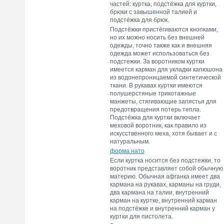
частей: куртка, подстёжка для куртки,
брюки с завышенной талией и
подстёжка для брюк.
Подстёжки пристёгиваются кнопками,
но их можно носить без внешней
одежды, точно также как и внешняя
одежда может использоваться без
подстежки. За воротником куртки
имеется карман для укладки капюшона
из водонепроницаемой синтетической
ткани. В рукавах куртки имеются
полушерстяные трикотажные
манжеты, стягивающие запястья для
предотвращения потерь тепла.
Подстёжка для куртки включает
меховой воротник, как правило из
искусственного меха, хотя бывает и с
натуральным.
форма нато
Если куртка носится без подстежки, то
воротник представляет собой обычную
материю. Обычная афганка имеет два
кармана на рукавах, карманы на груди,
два кармана на талии, внутренний
карман на куртке, внутренний карман
на подстёжке и внутренний карман у
куртки для пистолета.