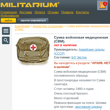
0
О компании
Доставка
Оплата
Отзывы
Правила
Контакты
Информация
Камуфляж
>
Архив (нет в наличии)
> Сумка войсковая медицинская
(СВМ).
Сумка войсковая медицинская
(СВМ).
нет в наличии
Производитель:
Армейские склады
(СССР)
Состояние:
Б/У Экстра
Вы находитесь в разделе
"АРХИВ. НЕТ
в наличии"
.
Сумка войсковая медицинская (СВМ)
послевоенного образца.
В простонародье называется Сумка
санитара.
Стоят штампы 1980-х годов.
Очень плотный брезент.
Много отделений.
Ремешок фиксации на поясе. Шлевки
для протяжки ,
винтажная одежда