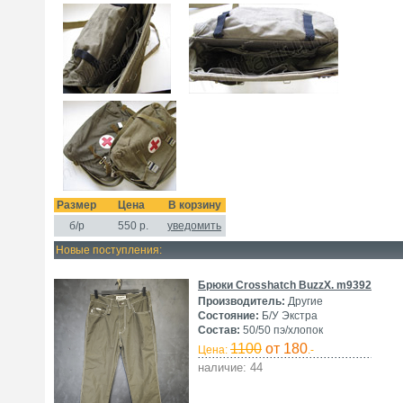
Размер
Цена
В корзину
б/р
550
р.
уведомить
Новые поступления:
Брюки Crosshatch BuzzX. m9392
Производитель:
Другие
Состояние:
Б/У Экстра
Состав:
50/50 пэ/хлопок
1100
от 180
Цена:
.-
наличие: 44