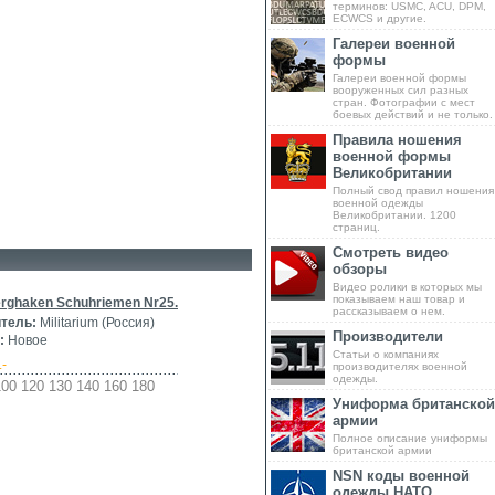
терминов: USMC, ACU, DPM,
ECWCS и другие.
Галереи военной
формы
Галереи военной формы
вооруженных сил разных
стран. Фотографии с мест
боевых действий и не только.
Правила ношения
военной формы
Великобритании
Полный свод правил ношения
военной одежды
Великобритании. 1200
страниц.
Смотреть видео
обзоры
Видео ролики в которых мы
показываем наш товар и
rghaken Schuhriemen Nr25.
рассказываем о нем.
тель:
Militarium (Россия)
Производители
:
Новое
Статьи о компаниях
.-
производителях военной
одежды.
00 120 130 140 160 180
Униформа британской
армии
Полное описание униформы
британской армии
NSN коды военной
одежды НАТО