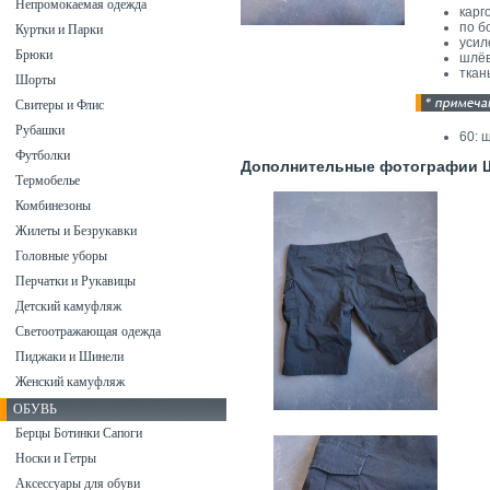
Непромокаемая одежда
карг
по б
Куртки и Парки
усил
Брюки
шлёв
ткан
Шорты
Свитеры и Флис
Рубашки
60: 
Футболки
Дополнительные фотографии Шо
Термобелье
Комбинезоны
Жилеты и Безрукавки
Головные уборы
Перчатки и Рукавицы
Детский камуфляж
Светоотражающая одежда
Пиджаки и Шинели
Женский камуфляж
ОБУВЬ
Берцы Ботинки Сапоги
Носки и Гетры
Аксессуары для обуви