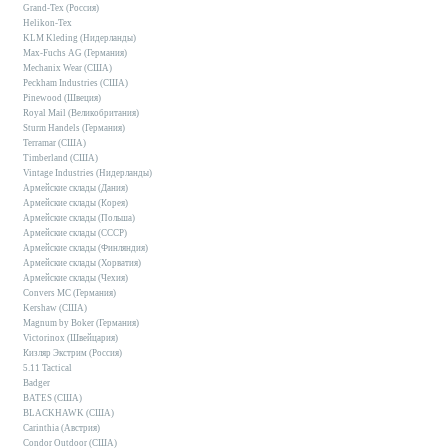
Grand-Tex (Россия)
Helikon-Tex
KLM Kleding (Нидерланды)
Max-Fuchs AG (Германия)
Mechanix Wear (США)
Peckham Industries (США)
Pinewood (Швеция)
Royal Mail (Великобритания)
Sturm Handels (Германия)
Terramar (США)
Timberland (США)
Vintage Industries (Нидерланды)
Армейские склады (Дания)
Армейские склады (Корея)
Армейские склады (Польша)
Армейские склады (СССР)
Армейские склады (Финляндия)
Армейские склады (Хорватия)
Армейские склады (Чехия)
Convers MC (Германия)
Kershaw (США)
Magnum by Boker (Германия)
Victorinox (Швейцария)
Кизляр Экстрим (Россия)
5.11 Tactical
Badger
BATES (США)
BLACKHAWK (США)
Carinthia (Австрия)
Condor Outdoor (США)