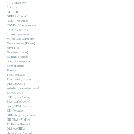
EDGE (Пакистан)
Envision
GERBER
GURZA (Россия)
HAIX (Германия)
KOVEA (Южная Корея)
LANSKY (США)
LOWA (Германия)
Mother Russia (Россия)
Nemus Tactical (Россия)
Nova Tour
NZ (Новая Земля)
Sardonix (Россия)
Schuster (Беларусь)
Sotex (Россия)
Tatonka
TREK (Россия)
Trek Planet (Россия)
URSUS (Россия)
Web-Tex (Великобритания)
БАРС (Россия)
БТК групп (Россия)
ВаргградЪ (Россия)
Завод ТРУД (Россия)
КТК (Россия)
НПП Импульс (Россия)
ПП "НАЗИЯ" (РФ)
ТК Нитекс (Россия)
Dickies (США)
Dimensions (Англия)