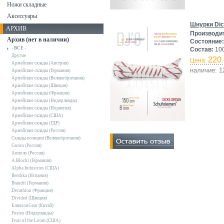
Ножи складные
Аксессуары
Шнурки Dic
АРХИВ
Производи
Архив (нет в наличии)
Состояние:
- ВСЕ -
Состав:
10
Другие
220
Цена:
.
Армейские склады (Австрия)
наличие: 1
Армейские склады (Германия)
Армейские склады (Великобритания)
Армейские склады (Швеция)
Армейские склады (Франция)
Армейские склады (Нидерланды)
Армейские склады (Норвегия)
Армейские склады (США)
Армейские склады (ГДР)
Армейские склады (Россия)
Склады полиции (Великобритания)
Guron (Россия)
Апполо (Россия)
A.Blochl (Германия)
Alpha Industries (США)
Bershka (Испания)
Brandit (Германия)
Decathlon (Франция)
Divided (Швеция)
EmersonGear (Китай)
Fostex (Нидерланды)
Fruit of the Loom (США)