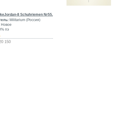
keJordan-8 Schuhriemen Nr55.
тель:
Militarium (Россия)
Новое
0% пэ
-
20 150