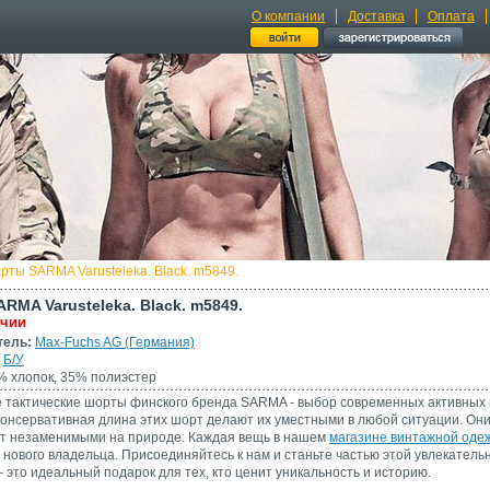
О компании
Доставка
Оплата
рты SARMA Varusteleka. Black. m5849.
RMA Varusteleka. Black. m5849.
ичии
тель:
Max-Fuchs AG (Германия)
Б/У
 хлопок, 35% полиэстер
 тактические шорты финского бренда SARMA - выбор современных активных 
онсервативная длина этих шорт делают их уместными в любой ситуации. Они 
ут незаменимыми на природе. Каждая вещь в нашем
магазине винтажной оде
 нового владельца. Присоединяйтесь к нам и станьте частью этой увлекатель
это идеальный подарок для тех, кто ценит уникальность и историю.