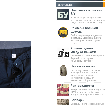
Информация
Описание состояний
Б/У
Важная информация о том,
что скрывается за состоянием
Б/У, С хранения, сорт 2 итд.
Размеры военной
одежды
Таблицы размеров одежды
формы Бундесвера, армии
Великобритании и других
стран.
Рекомендации по
уходу за вещами
Как стирать Горку? Как сушить
берцы? Как стирать
мембрану Гортекс?
Немецкие парки
Признаки оригинальности
немецкой парки 1960-80х
годов: как отличить
контрактную вещь от
коммерческой реплики
Разновидности
Все разновидности расцветки
DPM, вудленд, цифровые
расцветки и другие паттерны.
Словарь
Словарь часто используемых