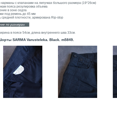
о карманы с клапанами на липучках большого размера (19*26см)
окам пояса резулировка объема
ение в зоне седла
ки под ремень до 45 мм
ь средней плотности, армирована Rip-stop
ширина в поясе 54см, длина внутреннего шва 33см.
рты SARMA Varusteleka. Black. m5849.