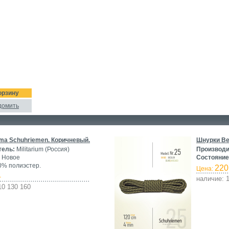
орзину
домить
ma Schuhriemen. Коричневый.
Шнурки Be
тель:
Militarium (Россия)
Производи
Новое
Состояние
% полиэстер.
220
Цена:
-
наличие: 1
10 130 160