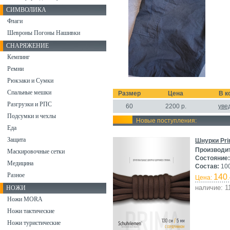
СИМВОЛИКА
Флаги
Шевроны Погоны Нашивки
СНАРЯЖЕНИЕ
Кемпинг
Ремни
Рюкзаки и Сумки
Спальные мешки
Размер
Цена
В к
Разгрузки и РПС
60
2200
р.
уве
Подсумки и чехлы
Новые поступления:
Еда
Защита
Шнурки Pri
Производи
Маскировочные сетки
Состояние:
Медицина
Состав:
100
Разное
140
Цена:
.
наличие: 1
НОЖИ
Ножи MORA
Ножи тактические
Ножи туристические