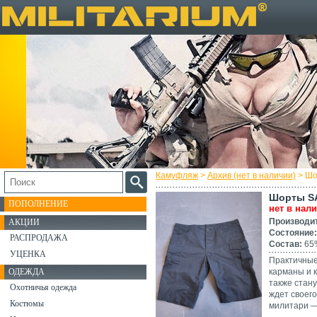
Камуфляж
>
Архив (нет в наличии)
> Шо
Шорты SA
ПОПОЛНЕНИЕ
нет в нал
Производи
АКЦИИ
Состояние:
РАСПРОДАЖА
Состав:
65%
УЦЕНКА
Практичные
ОДЕЖДА
карманы и к
также стан
Охотничья одежда
ждет своего
Костюмы
милитари — 