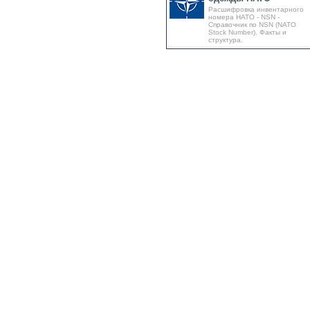
Расшифровка инвентарного
номера НАТО - NSN -
Справочник по NSN (NATO
Stock Number). Факты и
структура.