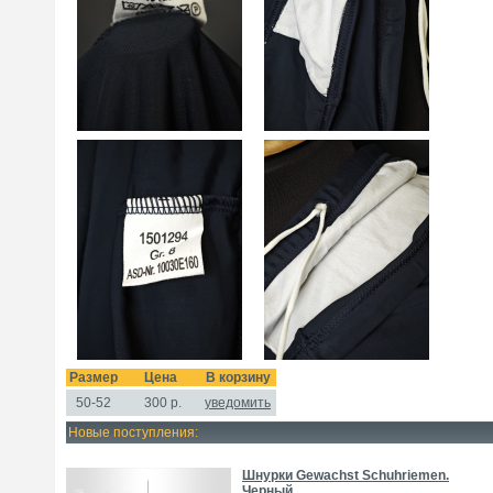
Размер
Цена
В корзину
50-52
300
р.
уведомить
Новые поступления:
Шнурки Gewachst Schuhriemen.
Черный.