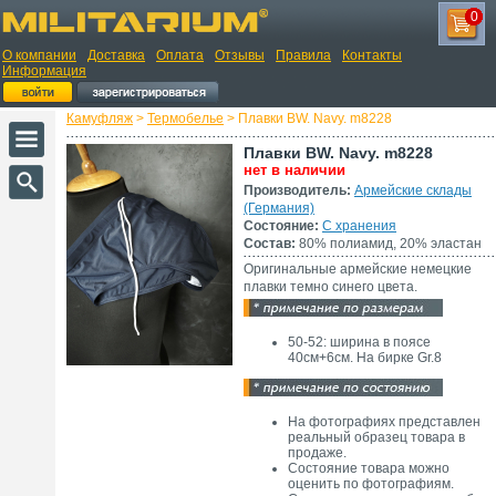
0
О компании
Доставка
Оплата
Отзывы
Правила
Контакты
Информация
Камуфляж
>
Термобелье
> Плавки BW. Navy. m8228
Плавки BW. Navy. m8228
нет в наличии
Производитель:
Армейские склады
(Германия)
Состояние:
С хранения
Состав:
80% полиамид, 20% эластан
Оригинальные армейские немецкие
плавки темно синего цвета.
50-52: ширина в поясе
40см+6см. На бирке Gr.8
На фотографиях представлен
реальный образец товара в
продаже.
Состояние товара можно
оценить по фотографиям.