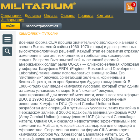
0
О компании
Доставка
Оплата
Отзывы
Правила
Контакты
Информация
Камуфляж
> Футболки
Военная форма США прошла значительную эволюцию, начиная с
времен Вьетнамской войны (1960-1970-е годы) и до современных
высокотехнологичных решений. Каждый этап ее развития отражал
изменения в тактике, технологиях и требованиях к экипировке
солдат. Во время Вьетнамской войны основной формой
американских солдат была OG-107 — оливково-зеленая хлопковая
униформа. Камуфляж ERDL (Engineer Research and Development
Laboratory) также начал использоваться в конце войны. Его
"лиственный" рисунок, сочетающий зеленый, коричневый и
бежевый цвета, стал прообразом для будущих камуфляжей. В
1980-х годах был введен камуфляж Woodland, который стал одним
из самых узнаваемых в мире. Его "ломаный" рисунок,
адаптированный для лесистой местности, использовался в форме
BDU. В 1990-х годах начался переход к более современным
решениям. Камуфляж DCU (Desert Combat Uniform) был
разработан для операций в пустынных условиях, таких как война в
Персидском заливе. В 2000-х годах была введена униформа ACU
(Army Combat Uniform) с камуфляжем UCP (Universal Camouflage
Pattern). Однако UCP оказался недостаточно эффективным, и его
заменили на Multicam, который стал стандартом для операций в
Афганистане. Современная военная форма США использует
камуфляж Scorpion W2 (Operational Camouflage Pattern, OCP),
который является усовершенствованной версией Multicam. Он