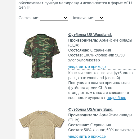
обеспечивает лучшую маскировку и используется в форме ACU
Gen III.
Состояние:
Назначение:
Футболка US Woodland.
Производитель:
Армейские склады
(США)
Состояние:
С хранения
Состав:
100% хлопок или 50/50
хлопок/полиэстер
уведомить о приходе
Классическая хлопковая футболка в
расцветке woodland (лесной).
Поступила к нам как оригинальная
футболка армии США по
стандартным каналам списанного
военного имущества.
подробнее
Футболка USArmy Sand.
Производитель:
Армейские склады
(США)
Состояние:
С хранения
Состав:
50% хлопок, 50% полиэстер
уведомить о приходе