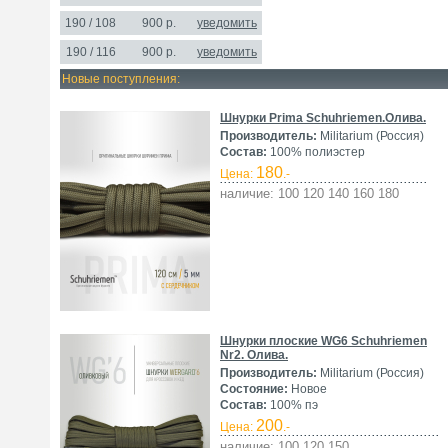
190 / 108
900 р.
уведомить
190 / 116
900 р.
уведомить
Новые поступления:
Шнурки Prima Schuhriemen.Олива.
Производитель:
Militarium (Россия)
Состав:
100% полиэстер
180
Цена:
.-
наличие: 100 120 140 160 180
Шнурки плоские WG6 Schuhriemen
Nr2. Олива.
Производитель:
Militarium (Россия)
Состояние:
Новое
Состав:
100% пэ
200
Цена:
.-
наличие: 100 120 150