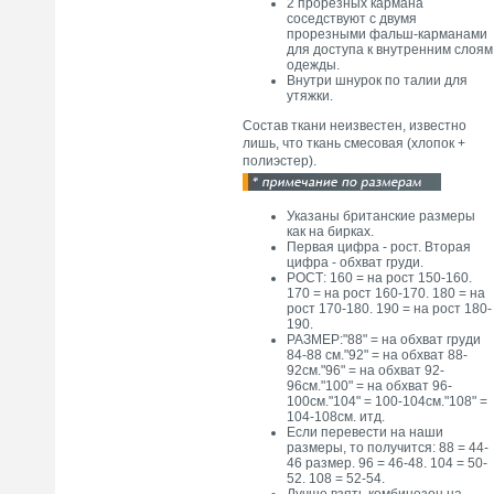
2 прорезных кармана
соседствуют с двумя
прорезными фальш-карманами
для доступа к внутренним слоям
одежды.
Внутри шнурок по талии для
утяжки.
Состав ткани неизвестен, известно
лишь, что ткань смесовая (хлопок +
полиэстер).
Указаны британские размеры
как на бирках.
Первая цифра - рост. Вторая
цифра - обхват груди.
РОСТ: 160 = на рост 150-160.
170 = на рост 160-170. 180 = на
рост 170-180. 190 = на рост 180-
190.
РАЗМЕР:"88" = на обхват груди
84-88 см."92" = на обхват 88-
92см."96" = на обхват 92-
96см."100" = на обхват 96-
100см."104" = 100-104см."108" =
104-108см. итд.
Если перевести на наши
размеры, то получится: 88 = 44-
46 размер. 96 = 46-48. 104 = 50-
52. 108 = 52-54.