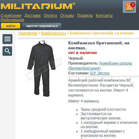
0
О компании
Доставка
Оплата
Отзывы
Правила
Контакты
Информация
Камуфляж
>
Комбинезоны
> Комбинезон британский, на кнопках.
Комбинезон британский, на
кнопках.
нет в наличии
Черный.
Производитель:
Армейские склады
(Великобритания)
Состояние:
Б/У Экстра
Армейский рабочий комбинезон ВС
Великобритании. Расцветка Черный,
застегивается на кнопки. Имеет 4
кармана.
Имеет 4 кармана.
Ткань средней плотности.
Застегивается на
металлические кнопки.
1 нагрудный карман с клапаном
на кнопке.
1 набедренный карман с
клапаном на кнопке.