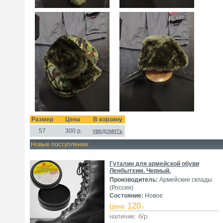
Размер
Цена
В корзину
57
300
р.
уведомить
Новые поступления:
Гуталин для армейской обуви
Ленбытхим. Черный.
Производитель:
Армейские склады
(Россия)
Состояние:
Новое
120
Цена:
.-
наличие: б/р