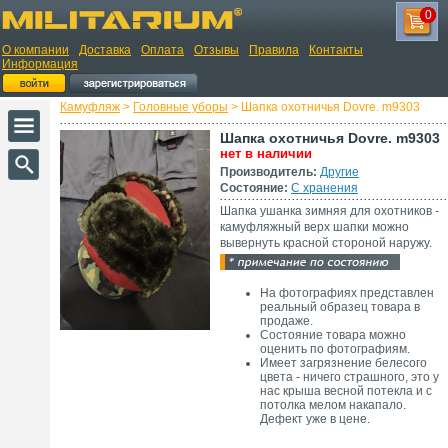
0
О компании
Доставка
Оплата
Отзывы
Правила
Контакты
Информация
Камуфляж
>
Головные уборы
> Шапка охотничья Dovre. m9303
Шапка охотничья Dovre. m9303
нет в наличии
Производитель:
Другие
Состояние:
С хранения
Шапка ушанка зимняя для охотников -
камуфляжный верх шапки можно
вывернуть красной стороной наружу.
На фотографиях представлен
реальный образец товара в
продаже.
Состояние товара можно
оценить по фотографиям.
Имеет загрязнение белесого
цвета - ничего страшного, это у
нас крыша весной потекла и с
потолка мелом накапало.
Дефект уже в цене.