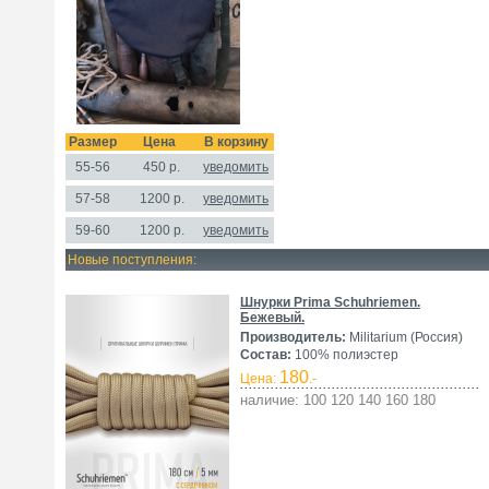
Размер
Цена
В корзину
55-56
450
р.
уведомить
57-58
1200
р.
уведомить
59-60
1200 р.
уведомить
Новые поступления:
Шнурки Prima Schuhriemen.
Бежевый.
Производитель:
Militarium (Россия)
Состав:
100% полиэстер
180
Цена:
.-
наличие: 100 120 140 160 180