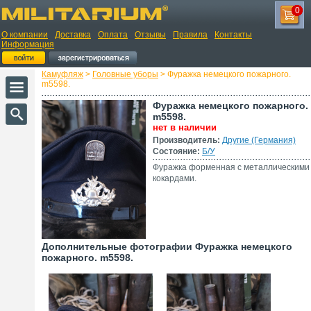
0
О компании
Доставка
Оплата
Отзывы
Правила
Контакты
Информация
Камуфляж
>
Головные уборы
> Фуражка немецкого пожарного.
m5598.
Фуражка немецкого пожарного.
m5598.
нет в наличии
Производитель:
Другие (Германия)
Состояние:
Б/У
Фуражка форменная с металлическими
кокардами.
Дополнительные фотографии Фуражка немецкого
пожарного. m5598.