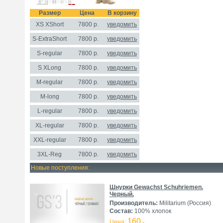
Размер
Цена
В корзину
XS XShort
7800
р.
уведомить
S-ExtraShort
7800 р.
уведомить
S-regular
7800 р.
уведомить
S XLong
7800 р.
уведомить
M-regular
7800 р.
уведомить
M-long
7800 р.
уведомить
L-regular
7800 р.
уведомить
XL-regular
7800 р.
уведомить
XXL-regular
7800 р.
уведомить
3XL-Reg
7800 р.
уведомить
Новые поступления:
Шнурки Gewachst Schuhriemen.
Черный.
Производитель:
Militarium (Россия)
Состав:
100% хлопок
160
Цена:
.-