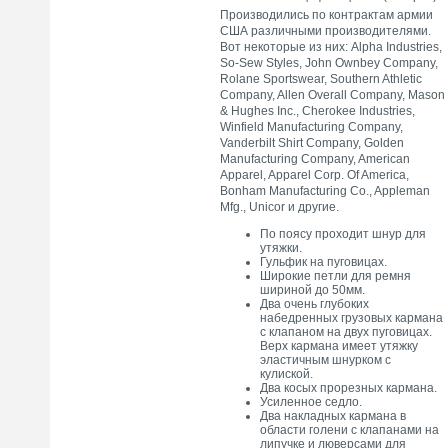
Производились по контрактам армии
США различными производителями.
Вот некоторые из них: Alpha Industries,
So-Sew Styles, John Ownbey Company,
Rolane Sportswear, Southern Athletic
Company, Allen Overall Company, Mason
& Hughes Inc., Cherokee Industries,
Winfield Manufacturing Company,
Vanderbilt Shirt Company, Golden
Manufacturing Company, American
Apparel, Apparel Corp. Of America,
Bonham Manufacturing Co., Appleman
Mfg., Unicor и другие.
По поясу проходит шнур для
утяжки.
Гульфик на пуговицах.
Широкие петли для ремня
шириной до 50мм.
Два очень глубоких
набедренных грузовых кармана
с клапаном на двух пуговицах.
Верх кармана имеет утяжку
эластичным шнурком с
кулиской.
Два косых прорезных кармана.
Усиленное седло.
Два накладных кармана в
области голени с клапанами на
липучке и люверсами для