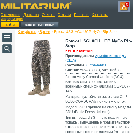
0
О компании
Доставка
Оплата
Отзывы
Правила
Контакты
Информация
Камуфляж
>
Брюки
> Брюки USGI ACU UCP. NyCo Rip-Stop.
Брюки USGI ACU UCP. NyCo Rip-
Stop.
нет в наличии
Производитель:
Армейские склады
(США)
Состояние:
С хранения
Состав:
50% хлопок, 50% нейлон
Брюки Army Combat Uniform (ACU)
изготовлены в соответствии с
военными спецификациями GL/PD07-
14A.
Материал устойчив к разрывам CL-8
50/50 CORDURA® нейлон + хлопок.
Модель ACU пришла на смену модели
BDU (Battle Dress Uniform).
Тип выпуска: USGI — это подлинные
товары, выпущенные правительством
США и изготовленные в соответствии с
военными спецификациями (mil-spec).