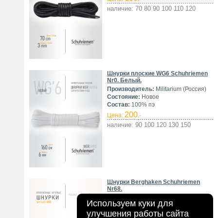
наличие: 70 80 90 100 110 120
Шнурки плоские WG6 Schuhriemen
Nr0. Белый.
Производитель:
Militarium (Россия)
Состояние:
Новое
Состав:
100% пэ
200
Цена:
.-
наличие: 90 100 120 130 150
Шнурки Berghaken Schuhriemen
Nr68.
Производитель:
Militarium (Россия)
Используем куки для
Состояние:
Новое
улучшения работы сайта
Состав:
100% полиэстер