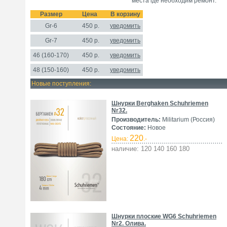
места где необходим ремонт.
Размер
Цена
В корзину
Gr-6
450
р.
уведомить
Gr-7
450 р.
уведомить
46 (160-170)
450 р.
уведомить
48 (150-160)
450 р.
уведомить
Новые поступления:
Шнурки Berghaken Schuhriemen
Nr32.
Производитель:
Militarium (Россия)
Состояние:
Новое
220
Цена:
.-
наличие: 120 140 160 180
Шнурки плоские WG6 Schuhriemen
Nr2. Олива.