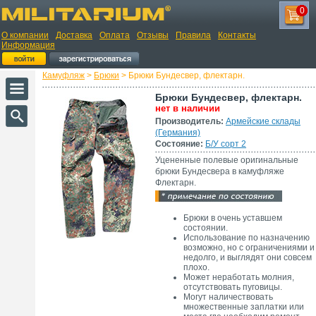
0
О компании
Доставка
Оплата
Отзывы
Правила
Контакты
Информация
Камуфляж
>
Брюки
> Брюки Бундесвер, флектарн.
Брюки Бундесвер, флектарн.
нет в наличии
Производитель:
Армейские склады
(Германия)
Состояние:
Б/У сорт 2
Уцененные полевые оригинальные
брюки Бундесвера в камуфляже
Флектарн.
Брюки в очень уставшем
состоянии.
Использование по назначению
возможно, но с ограничениями и
недолго, и выглядят они совсем
плохо.
Может неработать молния,
отсутствовать пуговицы.
Могут наличествовать
множественные заплатки или