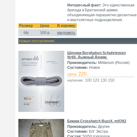
Интересный факт:
Это единственная
бригада в Британской армии,
объединяющая парашютно-десантные
и вертолетные подразделения.
Размер
Цена
В корзину
б/р
100
р.
уведомить
Новые поступления:
Шнурки Berghaken Schuhriemen
Nr66. Дымный Деним.
Производитель:
Militarium (Россия)
Состояние:
Новое
220
Цена:
.-
наличие: 100 120 130 150
Брюки Crosshatch BuzzX. m9392
Производитель:
Другие
Состояние:
Б/У Экстра
Состав:
50/50 пэ/хлопок