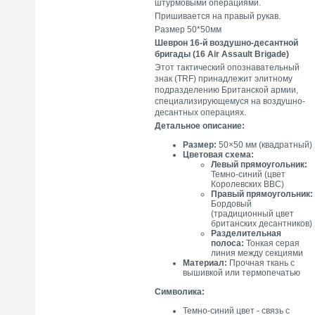
штурмовыми операциями.
Пришивается на правый рукав.
Размер 50*50мм
Шеврон 16-й воздушно-десантной
бригады (16 Air Assault Brigade)
Этот тактический опознавательный
знак (TRF) принадлежит элитному
подразделению Британской армии,
специализирующемуся на воздушно-
десантных операциях.
Детальное описание:
Размер:
50×50 мм (квадратный)
Цветовая схема:
Левый прямоугольник:
Темно-синий (цвет
Королевских ВВС)
Правый прямоугольник:
Бордовый
(традиционный цвет
британских десантников)
Разделительная
полоса:
Тонкая серая
линия между секциями
Материал:
Прочная ткань с
вышивкой или термопечатью
Символика:
Темно-синий цвет - связь с