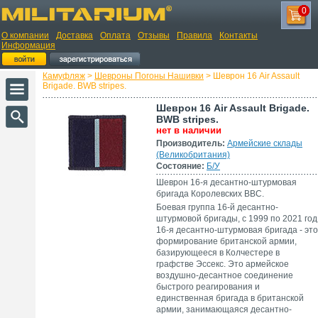
0
О компании
Доставка
Оплата
Отзывы
Правила
Контакты
Информация
Камуфляж
>
Шевроны Погоны Нашивки
> Шеврон 16 Air Assault
Brigade. BWB stripes.
Шеврон 16 Air Assault Brigade.
BWB stripes.
нет в наличии
Производитель:
Армейские склады
(Великобритания)
Состояние:
Б/У
Шеврон 16-я десантно-штурмовая
бригада Королевских ВВС.
Боевая группа 16-й десантно-
штурмовой бригады, с 1999 по 2021 год
16-я десантно-штурмовая бригада - это
формирование британской армии,
базирующееся в Колчестере в
графстве Эссекс. Это армейское
воздушно-десантное соединение
быстрого реагирования и
единственная бригада в британской
армии, занимающаяся десантно-