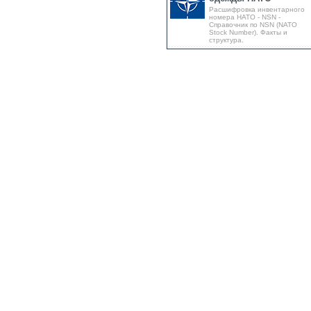
Расшифровка инвентарного
номера НАТО - NSN -
Справочник по NSN (NATO
Stock Number). Факты и
структура.