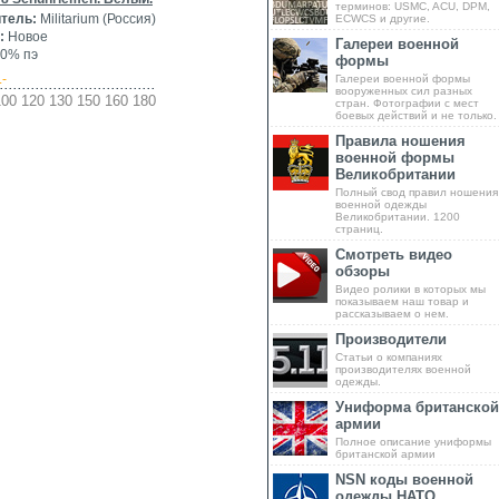
терминов: USMC, ACU, DPM,
тель:
Militarium (Россия)
ECWCS и другие.
:
Новое
Галереи военной
0% пэ
формы
.-
Галереи военной формы
вооруженных сил разных
00 120 130 150 160 180
стран. Фотографии с мест
боевых действий и не только.
Правила ношения
военной формы
Великобритании
Полный свод правил ношения
военной одежды
Великобритании. 1200
страниц.
Смотреть видео
обзоры
Видео ролики в которых мы
показываем наш товар и
рассказываем о нем.
Производители
Статьи о компаниях
производителях военной
одежды.
Униформа британской
армии
Полное описание униформы
британской армии
NSN коды военной
одежды НАТО