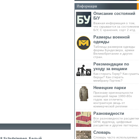
Информация
Описание состояний
Б/У
Важная информация о том,
что скрывается за состоянием
Б/У, С хранения, сорт 2 итд.
Размеры военной
одежды
Таблицы размеров одежды
формы Бундесвера, армии
Великобритании и других
стран.
Рекомендации по
уходу за вещами
Как стирать Горку? Как сушить
берцы? Как стирать
мембрану Гортекс?
Немецкие парки
Признаки оригинальности
немецкой парки 1960-80х
годов: как отличить
контрактную вещь от
коммерческой реплики
Разновидности
Все разновидности расцветки
DPM, вудленд, цифровые
расцветки и другие паттерны.
Словарь
Словарь часто используемых
8 Schuhriemen. Белый.