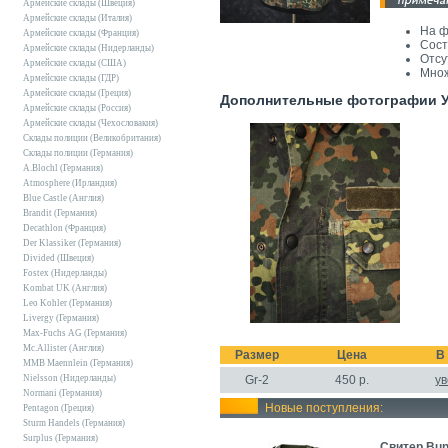
Армейские склады (Швеция)
Армейские склады (Италия)
На ф
Армейские склады (Франция)
Сост
Армейские склады (Нидерланды)
Отсу
Армейские склады (США)
Множ
Армейские склады (ГДР)
Армейские склады (Греция)
Дополнительные фотографии Уц
Армейские склады (Россия)
Армейские склады (Чехословакия)
Склады полиции (Великобритания)
Склады полиции (Германия)
A.Blochl (Германия)
Atmosphere (Ирландия)
Blue Castle (Англия)
Brandit (Германия)
Decathlon (Франция)
Der Klassiker (Германия)
Divided (Швеция)
Fostex (Нидерланды)
Kombat UK (Англия)
Leo Kohler (Германия)
Livergy (Германия)
Max-Fuchs AG (Германия)
Mc.Allister (Англия)
Размер
Цена
В
MMB Maennlein (Германия)
Nielsson (Нидерланды)
Gr-2
450
р.
у
Normani (Германия)
Новые поступления:
Pentagon (Греция)
Sturm Handels (Германия)
Surplus (Германия)
Свитер Bun