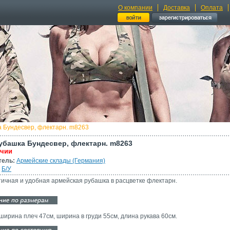
О компании
Доставка
Оплата
а Бундесвер, флектарн. m8263
Рубашка Бундесвер, флектарн. m8263
ичии
тель:
Армейские склады (Германия)
Б/У
тичная и удобная армейская рубашка в расцветке флектарн.
 ширина плеч 47см, ширина в груди 55см, длина рукава 60см.