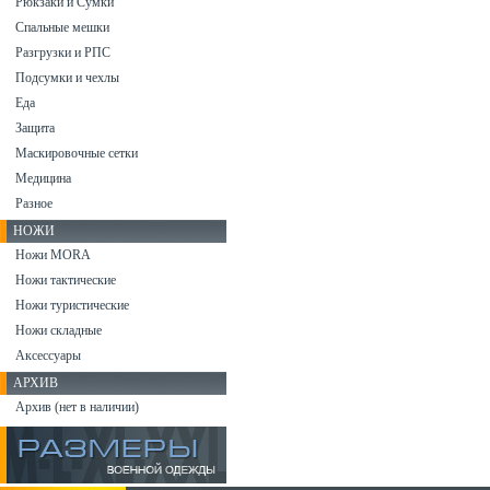
Рюкзаки и Сумки
Спальные мешки
Разгрузки и РПС
Подсумки и чехлы
Еда
Защита
Маскировочные сетки
Медицина
Разное
НОЖИ
Ножи MORA
Ножи тактические
Ножи туристические
Ножи складные
Аксессуары
АРХИВ
Архив (нет в наличии)