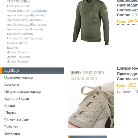
TRU-SPEC (США)
Производи
USN International
Состояние:
Vintage Industries (Нидерланды)
Состав:
80%
Армейские склады (Ирландия)
Армейские склады (Польша)
от 2
Цена:
Армейские склады (Португалия)
Армейские склады (Словакия)
Dimensions (Англия)
Marquardt Schulz (Германия)
Garments (Китай)
Пакистан
Другие (Англия)
Другие (Германия)
Другие (Франция)
Шнурки Ree
ОДЕЖДА
Производи
Охотничья одежда
Состояние:
Костюмы
200
Цена:
.
Непромокаемая одежда
наличие: 1
Куртки и Парки
Брюки
Шорты
Свитеры и Флис
Рубашки
Футболки