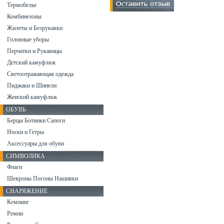
Термобелье
Комбинезоны
Жилеты и Безрукавки
Головные уборы
Перчатки и Рукавицы
Детский камуфляж
Светоотражающая одежда
Пиджаки и Шинели
Женский камуфляж
ОБУВЬ
Берцы Ботинки Сапоги
Носки и Гетры
Аксессуары для обуви
СИМВОЛИКА
Флаги
Шевроны Погоны Нашивки
СНАРЯЖЕНИЕ
Кемпинг
Ремни