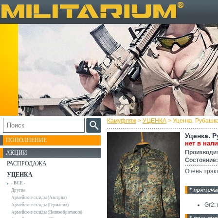
Камуфляж
>
УЦЕНКА
> Уценка. Рубашк
Уценка. 
ПОПОЛНЕНИЕ
нет в нал
Производи
АКЦИИ
Состояние:
РАСПРОДАЖА
Очень прак
УЦЕНКА
- ВСЕ -
Другие
Армейские склады (Австрия)
Gr2:
Армейские склады (Германия)
Армейские склады (Великобритания)