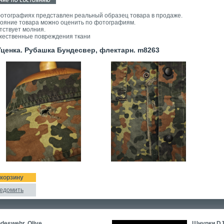
отографиях представлен реальный образец товара в продаже.
ояние товара можно оценить по фотографиям.
тствует молния.
ественные повреждения ткани
енка. Рубашка Бундесвер, флектарн. m8263
 корзину
ведомить
deswehr. Olive.
Шнурки DJ