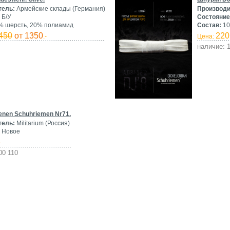
тель:
Армейские склады (Германия)
Производи
Б/У
Состояние
 шерсть, 20% полиамид
Состав:
10
450
от 1350
220
.-
Цена:
наличие: 1
nen Schuhriemen Nr71.
тель:
Militarium (Россия)
Новое
-
00 110