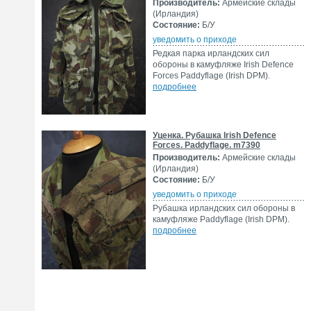
Производитель:
Армейские склады
(Ирландия)
Состояние:
Б/У
уведомить о приходе
Редкая парка ирландских сил
обороны в камуфляже Irish Defence
Forces Paddyflage (Irish DPM).
подробнее
Уценка. Рубашка Irish Defence
Forces. Paddyflage. m7390
Производитель:
Армейские склады
(Ирландия)
Состояние:
Б/У
уведомить о приходе
Рубашка ирландских сил обороны в
камуфляже Paddyflage (Irish DPM).
подробнее