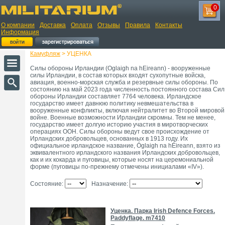
0
О компании
Доставка
Оплата
Отзывы
Правила
Контакты
Информация
Камуфляж
> УЦЕНКА
Силы обороны Ирландии (Oglaigh na hEireann) - вооруженные
силы Ирландии, в состав которых входят сухопутные войска,
авиация, военно-морская служба и резервные силы обороны. По
состоянию на май 2023 года численность постоянного состава Сил
обороны Ирландии составляет 7764 человека. Ирландское
государство имеет давнюю политику невмешательства в
вооруженные конфликты, включая нейтралитет во Второй мировой
войне. Военные возможности Ирландии скромны. Тем не менее,
государство имеет долгую историю участия в миротворческих
операциях ООН. Силы обороны ведут свое происхождение от
Ирландских добровольцев, основанных в 1913 году. Их
официальное ирландское название, Óglaigh na hÉireann, взято из
эквивалентного ирландского названия Ирландских добровольцев,
как и их кокарда и пуговицы, которые носят на церемониальной
форме (пуговицы по-прежнему отмечены инициалами «IV»).
Состояние:
Назначение:
Уценка. Парка Irish Defence Forces.
Paddyflage. m7410