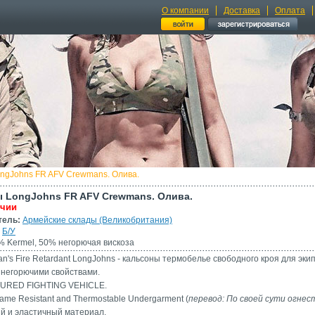
О компании
Доставка
Оплата
ngJohns FR AFV Crewmans. Олива.
 LongJohns FR AFV Crewmans. Олива.
ичии
тель:
Армейские склады (Великобритания)
Б/У
 Kermel, 50% негорючая вискоза
's Fire Retardant LongJohns - кальсоны термобелье свободного кроя для эки
негорючими свойствами.
OURED FIGHTING VEHICLE.
Flame Resistant and Thermostable Undergarment (
перевод: По своей сути огне
ий и эластичный материал.