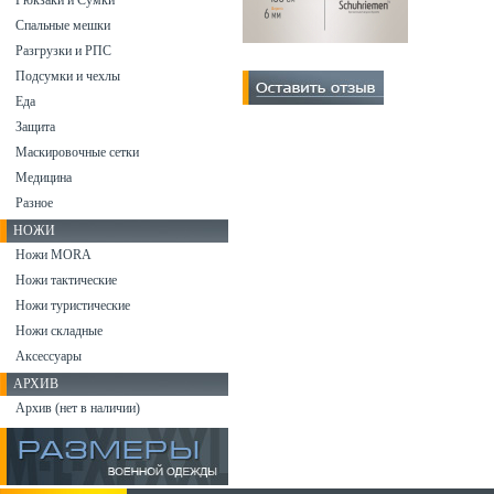
Рюкзаки и Сумки
Спальные мешки
Разгрузки и РПС
Подсумки и чехлы
Еда
Защита
Маскировочные сетки
Медицина
Разное
НОЖИ
Ножи MORA
Ножи тактические
Ножи туристические
Ножи складные
Аксессуары
АРХИВ
Архив (нет в наличии)