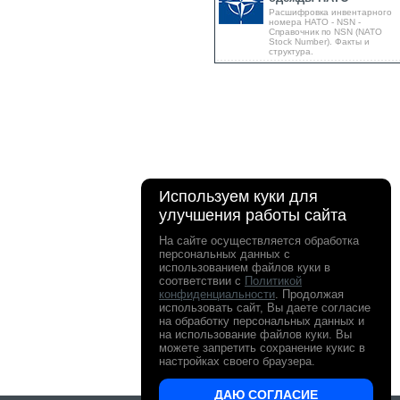
Расшифровка инвентарного
номера НАТО - NSN -
Справочник по NSN (NATO
Stock Number). Факты и
структура.
Используем куки для
улучшения работы сайта
На сайте осуществляется обработка
персональных данных с
использованием файлов куки в
соответствии с
Политикой
конфиденциальности
. Продолжая
использовать сайт, Вы даете согласие
на обработку персональных данных и
на использование файлов куки. Вы
можете запретить сохранение кукис в
настройках своего браузера.
ДАЮ СОГЛАСИЕ