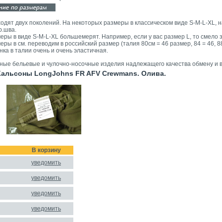
одят двух поколений. На некоторых размеры в классическом виде S-M-L-XL, на
р.шва.
еры в виде S-M-L-XL большемерят. Например, если у вас размер L, то смело 
еры в см. переводим в российский размер (талия 80см = 46 размер, 84 = 46, 88 =
нка в талии очень и очень эластичная.
ные бельевые и чулочно-носочные изделия надлежащего качества обмену и в
альсоны LongJohns FR AFV Crewmans. Олива.
В корзину
уведомить
уведомить
уведомить
уведомить