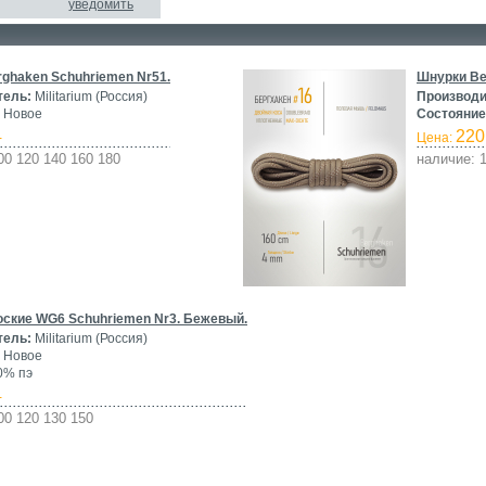
уведомить
ghaken Schuhriemen Nr51.
Шнурки Be
тель:
Militarium (Россия)
Производи
Новое
Состояние
220
-
Цена:
00 120 140 160 180
наличие: 1
ские WG6 Schuhriemen Nr3. Бежевый.
тель:
Militarium (Россия)
Новое
0% пэ
-
00 120 130 150