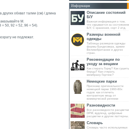
Информация
Описание состояний
 других обхват талии (см) / длина
Б/У
заказывайте M.
Важная информация о том,
что скрывается за состоянием
 50, 92 = 52, 96 = 54).
Б/У, С хранения, сорт 2 итд.
Размеры военной
озрату не подлежат.
одежды
Таблицы размеров одежды
формы Бундесвера, армии
Великобритании и других
стран.
Рекомендации по
уходу за вещами
Как стирать Горку? Как сушить
берцы? Как стирать
мембрану Гортекс?
Немецкие парки
Признаки оригинальности
немецкой парки 1960-80х
годов: как отличить
контрактную вещь от
коммерческой реплики
Разновидности
Все разновидности расцветки
DPM, вудленд, цифровые
расцветки и другие паттерны.
Словарь
Словарь часто используемых