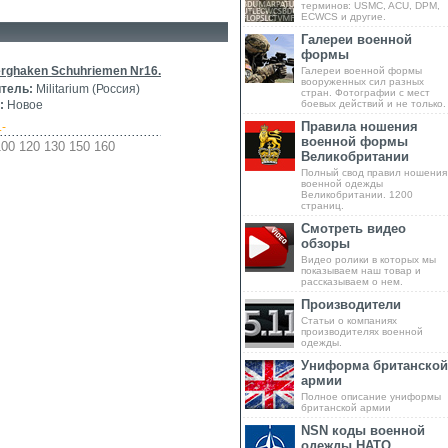
терминов: USMC, ACU, DPM,
ECWCS и другие.
Галереи военной
формы
rghaken Schuhriemen Nr16.
Галереи военной формы
вооруженных сил разных
тель:
Militarium (Россия)
стран. Фотографии с мест
:
Новое
боевых действий и не только.
Правила ношения
.-
военной формы
00 120 130 150 160
Великобритании
Полный свод правил ношения
военной одежды
Великобритании. 1200
страниц.
Смотреть видео
обзоры
Видео ролики в которых мы
показываем наш товар и
рассказываем о нем.
Производители
Статьи о компаниях
производителях военной
одежды.
Униформа британской
армии
Полное описание униформы
британской армии
NSN коды военной
одежды НАТО