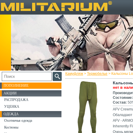
Камуфляж
>
Термобелье
> Кальсоны Lo
Кальсоны
ПОПОЛНЕНИЕ
нет в нал
Производи
АКЦИИ
Состояние:
РАСПРОДАЖА
Состав:
50%
УЦЕНКА
AFV Crewman
ОДЕЖДА
Обаладают 
Охотничья одежда
AFV - ARM
Inherently 
Костюмы
Очень мягк