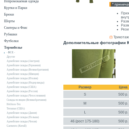
Непромокаемая одежда
Куртки и Парки
Прих
Брюки
внут
Шорты
Разм
Разм
Свитеры и Флис
Рези
Рубашки
(!)
Трикотаж
Футболки
Дополнительные фотографии К
Термобелье
- ВСЕ -
Другие
Армейские склады (Австрия)
Армейские склады (Германия)
Армейские склады (Великобритания)
Армейские склады (Швеция)
Армейские склады (Италия)
Армейские склады (Нидерланды)
Размер
Цена
Армейские склады (США)
Армейские склады (Россия)
S
500
р.
Армейские склады (Чехословакия)
Склады полиции (Великобритания)
M
500 р.
Helikon-Tex
Terramar (США)
L
500 р.
Армейские склады (Дания)
Армейские склады (Польша)
46 (рост 175-180)
500 р.
Армейские склады (Чехия)
Garments (Китай)