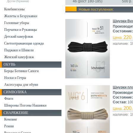
46 (рост 180-185)
500 р.
Другие (Германия)
Комбинезоны
Новые поступления:
Жилеты и Безрукавки
Шнурки Ber
Головные уборы
Производи
Перчатки и Рукавицы
Состояние:
Детский камуфляж
220
Цена:
.
Светоотражающая одежда
наличие: 1
Пиджаки и Шинели
Женский камуфляж
ОБУВЬ
Берцы Ботинки Сапоги
Носки и Гетры
Аксессуары для обуви
Шнурки пло
СИМВОЛИКА
Производи
Состояние:
Флаги
Состав:
10
Шевроны Погоны Нашивки
200
Цена:
.
СНАРЯЖЕНИЕ
наличие: 1
Кемпинг
Ремни