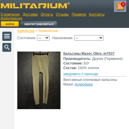
0
О компании
Доставка
Оплата
Отзывы
Правила
Контакты
Информация
Камуфляж
> Термобелье
Состояние:
Назначение:
Кальсоны Maser. Olive. m7937
Производитель:
Другие (Германия)
Состояние:
Б/У
Состав:
100% хлопок
уведомить о приходе
Винтажные хлопковые кальсоны
Maser.
подробнее